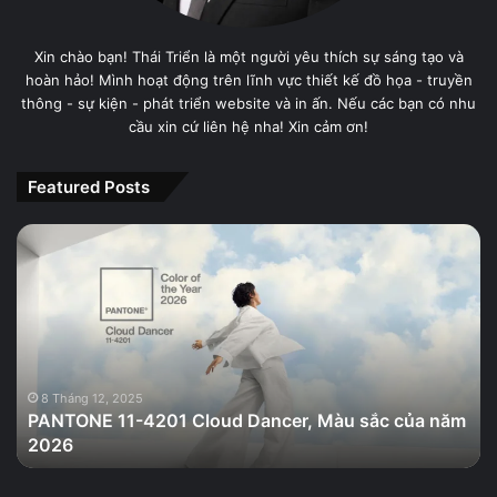
Xin chào bạn! Thái Triển là một người yêu thích sự sáng tạo và
hoàn hảo! Mình hoạt động trên lĩnh vực thiết kế đồ họa - truyền
thông - sự kiện - phát triển website và in ấn. Nếu các bạn có nhu
cầu xin cứ liên hệ nha! Xin cảm ơn!
Featured Posts
PANTONE
11-
4201
Cloud
Dancer,
Màu
sắc
của
8 Tháng 12, 2025
PANTONE 11-4201 Cloud Dancer, Màu sắc của năm
năm
2026
2026