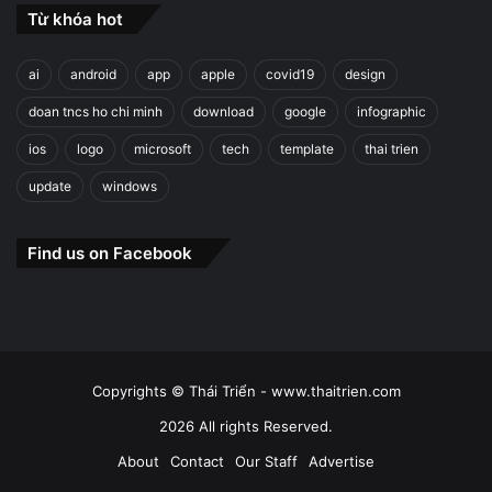
Từ khóa hot
ai
android
app
apple
covid19
design
doan tncs ho chi minh
download
google
infographic
ios
logo
microsoft
tech
template
thai trien
update
windows
Find us on Facebook
Copyrights © Thái Triển - www.thaitrien.com
2026 All rights Reserved.
About
Contact
Our Staff
Advertise