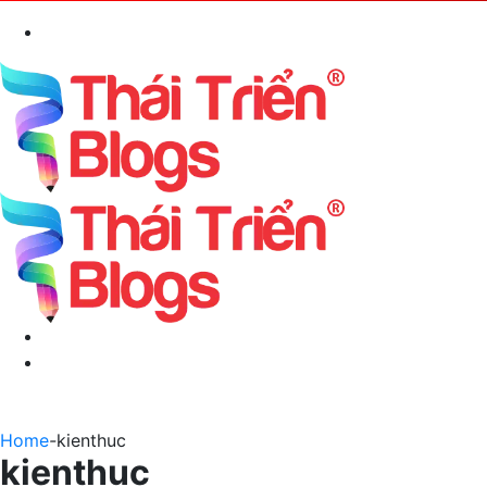
Search
for
Menu
Switch
skin
Home
-
kienthuc
kienthuc