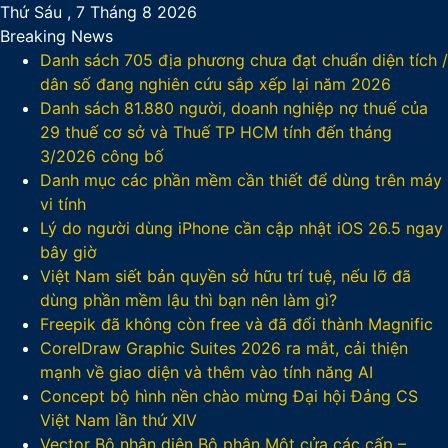
Thứ Sáu , 7 Tháng 8 2026
Breaking News
Danh sách 705 địa phương chưa đạt chuẩn diện tích /
dân số đang nghiên cứu sắp xếp lại năm 2026
Danh sách 81.880‬ người, doanh nghiệp nợ thuế của
29 thuế cơ sở và Thuế TP HCM tính đến tháng
3/2026 công bố
Danh mục các phần mềm cần thiết để dùng trên máy
vi tính
Lý do người dùng iPhone cần cập nhật iOS 26.5 ngay
bây giờ
Việt Nam siết bản quyền sở hữu trí tuệ, nếu lỡ đã
dùng phần mềm lậu thì bạn nên làm gì?
Freepik đã không còn free và đã đổi thành Magnific
CorelDraw Graphic Suites 2026 ra mắt, cải thiện
mạnh về giao diện và thêm vào tính năng AI
Concept bộ hình nền chào mừng Đại hội Đảng CS
Việt Nam lần thứ XIV
Vector Bộ nhận diện Bộ phận Một cửa các cấp –