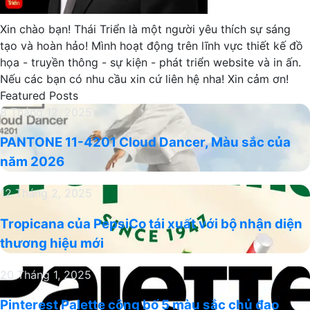
Xin chào bạn! Thái Triển là một người yêu thích sự sáng
tạo và hoàn hảo! Mình hoạt động trên lĩnh vực thiết kế đồ
họa - truyền thông - sự kiện - phát triển website và in ấn.
Nếu các bạn có nhu cầu xin cứ liên hệ nha! Xin cảm ơn!
Featured Posts
PANTONE
8 Tháng 12, 2025
11-
PANTONE 11-4201 Cloud Dancer, Màu sắc của
4201
năm 2026
Cloud
Dancer,
Tropicana
12 Tháng 2, 2025
Màu
của
sắc
Tropicana của PepsiCo tái xuất với bộ nhận diện
PepsiCo
của
thương hiệu mới
tái
năm
xuất
2026
Pinterest
20 Tháng 1, 2025
với
Palette
bộ
Pinterest Palette công bố 5 màu sắc chủ đạo
công
nhận