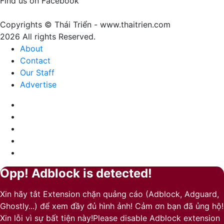
Find us on Facebook
của
sự
Copyrights © Thái Triển - www.thaitrien.com
nhã
2026 All rights Reserved.
nhặn
About
và
Contact
ấm
Our Staff
áp
Advertise
Facebook
X
LinkedIn
YouTube
Google
Play
Opp! Adblock is detected!
Back
Close
to
Xin hãy tắt Extension chặn quảng cáo (Adblock, Adguard,
top
Ghostly...) để xem đầy đủ hình ảnh! Cảm ơn bạn đã ủng hộ!
button
Xin lỗi vì sự bất tiện này!Please disable Adblock extension