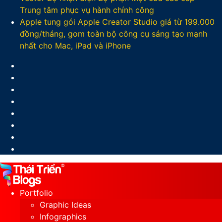
Trung tâm phục vụ hành chính công
Apple tung gói Apple Creator Studio giá từ 199.000
đồng/tháng, gom toàn bộ công cụ sáng tạo mạnh
nhất cho Mac, iPad và iPhone
Facebook
X
LinkedIn
YouTube
Google
Play
Sidebar
Switch
skin
Portfolio
Graphic Ideas
Infographics