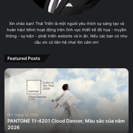
Xin chào bạn! Thái Triển là một người yêu thích sự sáng tạo và
hoàn hảo! Mình hoạt động trên lĩnh vực thiết kế đồ họa - truyền
thông - sự kiện - phát triển website và in ấn. Nếu các bạn có nhu
cầu xin cứ liên hệ nha! Xin cảm ơn!
Featured Posts
PANTONE
11-
4201
Cloud
Dancer,
Màu
sắc
của
8 Tháng 12, 2025
PANTONE 11-4201 Cloud Dancer, Màu sắc của năm
năm
2026
2026