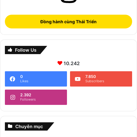
Đồng hành cùng Thái Triển
Follow Us
10.242
0
7.850
Likes
Subscribers
2.392
Followers
Chuyên mục