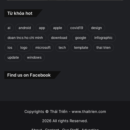
Từ khóa hot
ai
android
app
apple
covid19
design
doan tncs ho chi minh
download
google
infographic
ios
logo
microsoft
tech
template
thai trien
update
windows
Find us on Facebook
Copyrights © Thái Triển - www.thaitrien.com
2026 All rights Reserved.
About
Contact
Our Staff
Advertise