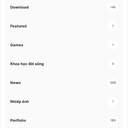
Download
146
Featured
7
Games
1
Khoa học đời sống
4
News
368
Nhiếp ảnh
1
Portfolio
189