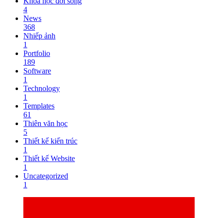
Khoa học đời sống
4
News
368
Nhiếp ảnh
1
Portfolio
189
Software
1
Technology
1
Templates
61
Thiên văn học
5
Thiết kế kiến trúc
1
Thiết kế Website
1
Uncategorized
1