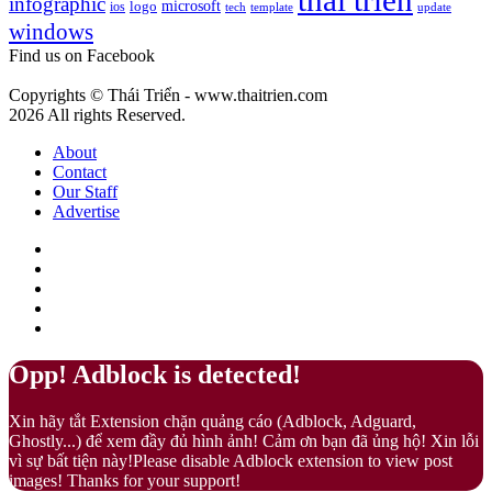
thai trien
infographic
microsoft
logo
ios
template
Fuzz
tech
update
gì?
windows
–
Màu
Find us on Facebook
của
sự
Copyrights © Thái Triển - www.thaitrien.com
nhã
2026 All rights Reserved.
nhặn
và
About
ấm
Contact
áp
Our Staff
Advertise
Facebook
X
LinkedIn
YouTube
Google
Play
Back
Close
Opp! Adblock is detected!
to
top
Xin hãy tắt Extension chặn quảng cáo (Adblock, Adguard,
button
Ghostly...) để xem đầy đủ hình ảnh! Cảm ơn bạn đã ủng hộ! Xin lỗi
vì sự bất tiện này!Please disable Adblock extension to view post
images! Thanks for your support!