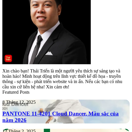
Xin chào bạn! Thái Triển là một người yêu thích sự sáng tạo và
hoàn hảo! Mình hoạt động trên lĩnh vực thiết kế đồ họa - truyền
thông - sự kiện - phát triển website và in ấn. Nếu các bạn có nhu
cầu xin cứ liên hệ nha! Xin cảm ơn!
Featured Posts
PANTONE
8 Tháng 12, 2025
11-
4201
PANTONE 11-4201 Cloud Dancer, Màu sắc của
Cloud
năm 2026
Dancer,
Màu
Tropicana
12 Tháng 2, 2025