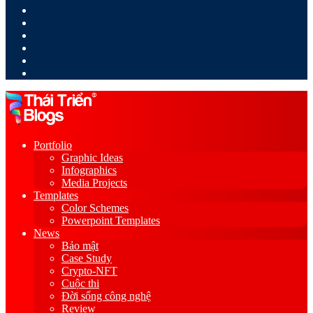
LinkedIn
YouTube
Google
Play
Sidebar
Switch
skin
Portfolio
Graphic Ideas
Infographics
Media Projects
Templates
Color Schemes
Powerpoint Templates
News
Bảo mật
Case Study
Crypto-NFT
Cuộc thi
Đời sống công nghệ
Review