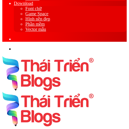
Download
Font chữ
Game Space
Hình nền đẹp
Phần mềm
Vector mẫu
Sidebar
Search
for