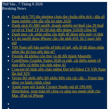
Thứ Sáu , 7 Tháng 8 2026
Breaking News
Danh sách 705 địa phương chưa đạt chuẩn diện tích / dân số
đang nghiên cứu sắp xếp lại năm 2026
Danh sách 81.880‬ người, doanh nghiệp nợ thuế của 29 thuế
cơ sở và Thuế TP HCM tính đến tháng 3/2026 công bố
Danh mục các phần mềm cần thiết để dùng trên máy vi tính
Lý do người dùng iPhone cần cập nhật iOS 26.5 ngay bây
giờ
Việt Nam siết bản quyền sở hữu trí tuệ, nếu lỡ đã dùng phần
mềm lậu thì bạn nên làm gì?
Freepik đã không còn free và đã đổi thành Magnific
CorelDraw Graphic Suites 2026 ra mắt, cải thiện mạnh về
giao diện và thêm vào tính năng AI
Concept bộ hình nền chào mừng Đại hội Đảng CS Việt Nam
lần thứ XIV
Vector Bộ nhận diện Bộ phận Một cửa các cấp – Trung tâm
phục vụ hành chính công
Apple tung gói Apple Creator Studio giá từ 199.000
đồng/tháng, gom toàn bộ công cụ sáng tạo mạnh nhất cho
Mac, iPad và iPhone
Facebook
X