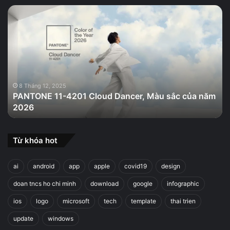
PANTONE
11-
4201
Cloud
Dancer,
Màu
sắc
của
8 Tháng 12, 2025
PANTONE 11-4201 Cloud Dancer, Màu sắc của năm
năm
2026
2026
Từ khóa hot
ai
android
app
apple
covid19
design
doan tncs ho chi minh
download
google
infographic
ios
logo
microsoft
tech
template
thai trien
update
windows