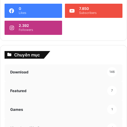
0
7.850
Likes
Subscribers
2.392
Followers
Chuyên mục
Download
146
Featured
7
Games
1