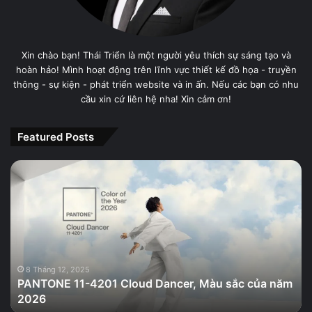
Xin chào bạn! Thái Triển là một người yêu thích sự sáng tạo và
hoàn hảo! Mình hoạt động trên lĩnh vực thiết kế đồ họa - truyền
thông - sự kiện - phát triển website và in ấn. Nếu các bạn có nhu
cầu xin cứ liên hệ nha! Xin cảm ơn!
Featured Posts
PANTONE
11-
4201
Cloud
Dancer,
Màu
sắc
của
8 Tháng 12, 2025
PANTONE 11-4201 Cloud Dancer, Màu sắc của năm
năm
2026
2026