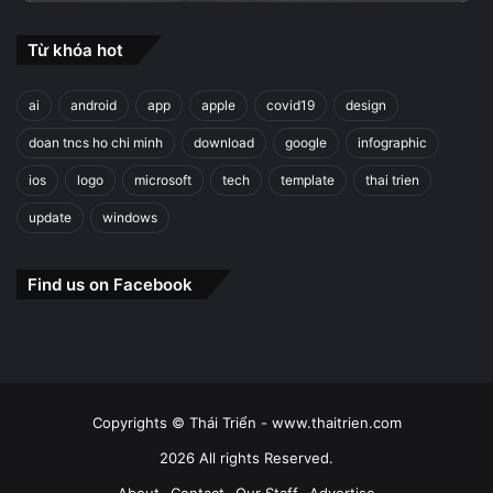
Từ khóa hot
ai
android
app
apple
covid19
design
doan tncs ho chi minh
download
google
infographic
ios
logo
microsoft
tech
template
thai trien
update
windows
Find us on Facebook
Copyrights © Thái Triển - www.thaitrien.com
2026 All rights Reserved.
About
Contact
Our Staff
Advertise