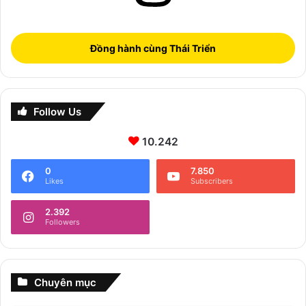
Đồng hành cùng Thái Triển
Follow Us
10.242
0
7.850
Likes
Subscribers
2.392
Followers
Chuyên mục