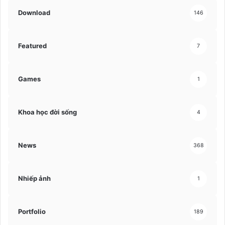
Download
146
Featured
7
Games
1
Khoa học đời sống
4
News
368
Nhiếp ảnh
1
Portfolio
189