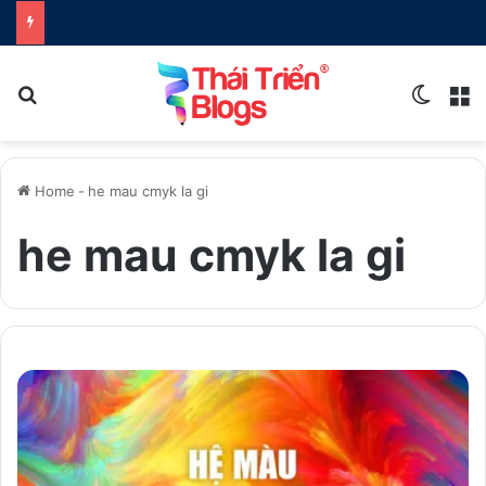
Search for
Switch
M
Home
-
he mau cmyk la gi
he mau cmyk la gi