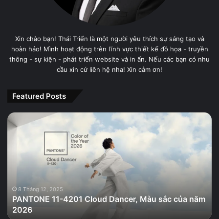
Xin chào bạn! Thái Triển là một người yêu thích sự sáng tạo và
hoàn hảo! Mình hoạt động trên lĩnh vực thiết kế đồ họa - truyền
thông - sự kiện - phát triển website và in ấn. Nếu các bạn có nhu
cầu xin cứ liên hệ nha! Xin cảm ơn!
Featured Posts
PANTONE
11-
4201
Cloud
Dancer,
Màu
sắc
của
8 Tháng 12, 2025
PANTONE 11-4201 Cloud Dancer, Màu sắc của năm
năm
2026
2026