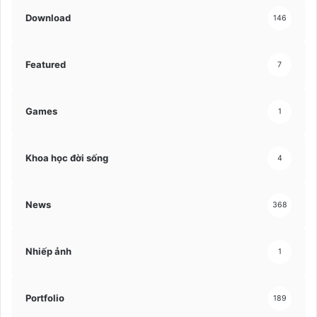
Download
146
Featured
7
Games
1
Khoa học đời sống
4
News
368
Nhiếp ảnh
1
Portfolio
189