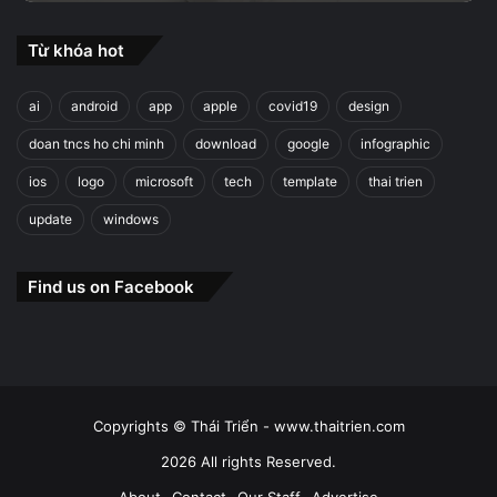
Từ khóa hot
ai
android
app
apple
covid19
design
doan tncs ho chi minh
download
google
infographic
ios
logo
microsoft
tech
template
thai trien
update
windows
Find us on Facebook
Copyrights © Thái Triển - www.thaitrien.com
2026 All rights Reserved.
About
Contact
Our Staff
Advertise