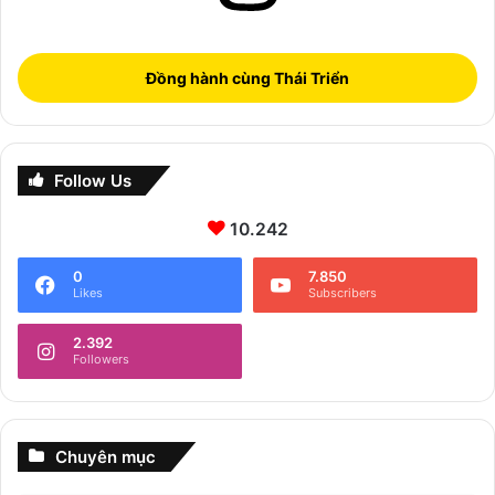
Đồng hành cùng Thái Triển
Follow Us
10.242
0
7.850
Likes
Subscribers
2.392
Followers
Chuyên mục