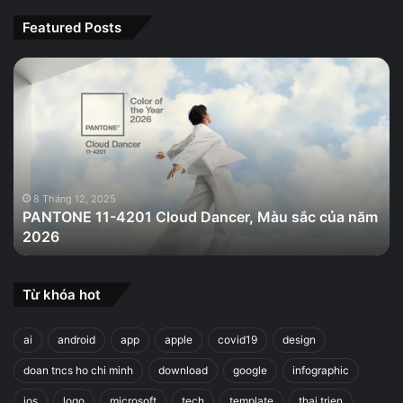
Featured Posts
PANTONE
11-
4201
Cloud
Dancer,
Màu
sắc
của
8 Tháng 12, 2025
PANTONE 11-4201 Cloud Dancer, Màu sắc của năm
năm
2026
2026
Từ khóa hot
ai
android
app
apple
covid19
design
doan tncs ho chi minh
download
google
infographic
ios
logo
microsoft
tech
template
thai trien