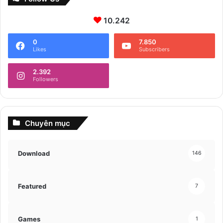
10.242
0
7.850
Likes
Subscribers
2.392
Followers
Chuyên mục
Download
146
Featured
7
Games
1