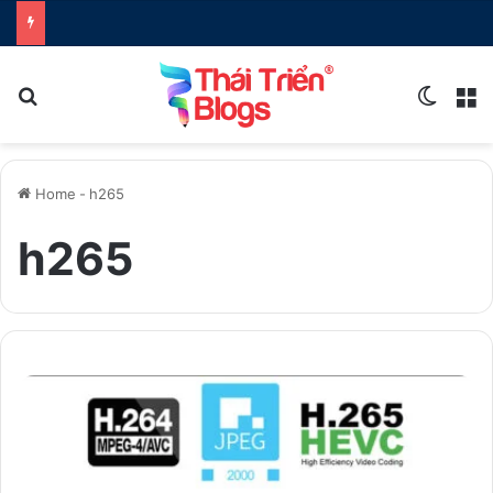
Search for
Switch
M
Home
-
h265
h265