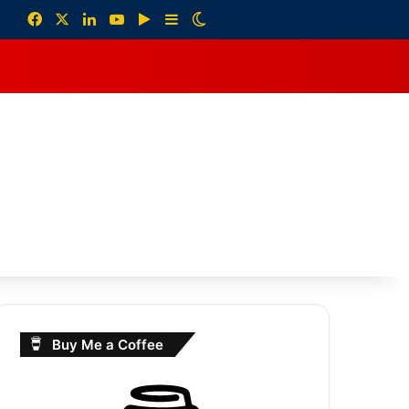
Facebook
X
LinkedIn
YouTube
Google Play
Sidebar
Switch skin
debar
Buy Me a Coffee