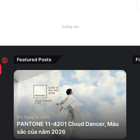
Quảng cáo
Featured Posts
F
PANTONE
11-
4201
Cloud
Dancer,
Màu
sắc
8 Tháng 12, 2025
của
PANTONE 11-4201 Cloud Dancer, Màu
năm
sắc của năm 2026
2026