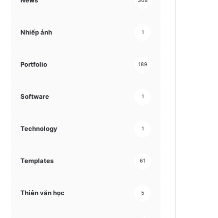
News
368
Nhiếp ảnh
1
Portfolio
189
Software
1
Technology
1
Templates
61
Thiên văn học
5