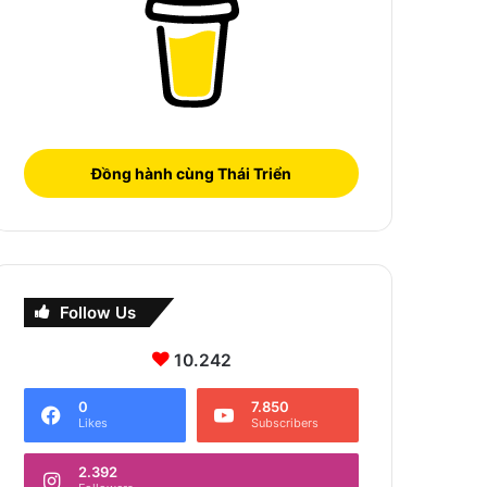
Đồng hành cùng Thái Triển
Follow Us
10.242
0
7.850
Likes
Subscribers
2.392