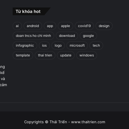
Từ khóa hot
ai
android
app
apple
covid19
design
doan tncs ho chi minh
download
google
infographic
ios
logo
microsoft
tech
template
thai trien
update
windows
áng
 kế
 và
 cảm
Copyrights © Thái Triển - www.thaitrien.com