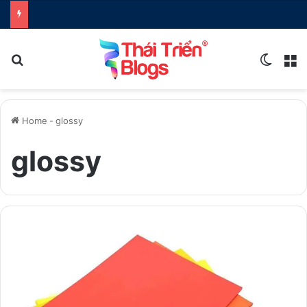
Search for
Switch
M
Home
-
glossy
glossy