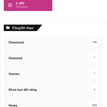
2.392
Followers
Chuyên mục
Download
146
Featured
7
Games
1
Khoa học đời sống
4
News
368