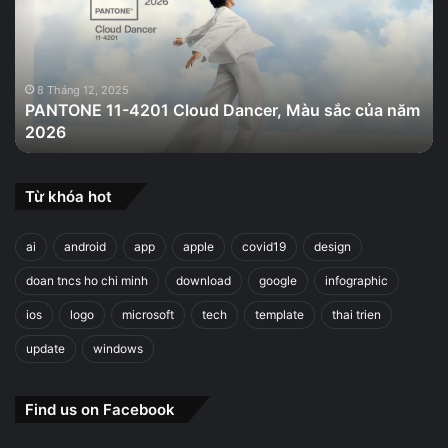
Cloud
Dancer,
Màu
sắc
của
8 Tháng 12, 2025
PANTONE 11-4201 Cloud Dancer, Màu sắc của năm
năm
2026
2026
Từ khóa hot
ai
android
app
apple
covid19
design
doan tncs ho chi minh
download
google
infographic
ios
logo
microsoft
tech
template
thai trien
update
windows
Find us on Facebook