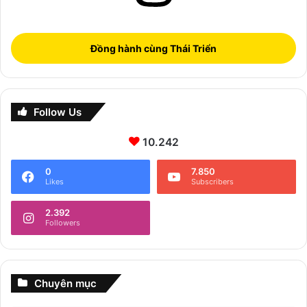
Đồng hành cùng Thái Triển
Follow Us
10.242
0
7.850
Likes
Subscribers
2.392
Followers
Chuyên mục