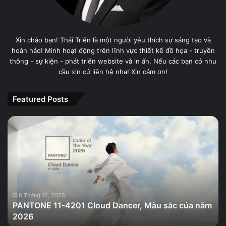
Xin chào bạn! Thái Triển là một người yêu thích sự sáng tạo và
hoàn hảo! Mình hoạt động trên lĩnh vực thiết kế đồ họa - truyền
thông - sự kiện - phát triển website và in ấn. Nếu các bạn có nhu
cầu xin cứ liên hệ nha! Xin cảm ơn!
Featured Posts
PANTONE
11-
4201
Cloud
Dancer,
Màu
sắc
của
8 Tháng 12, 2025
PANTONE 11-4201 Cloud Dancer, Màu sắc của năm
năm
2026
2026