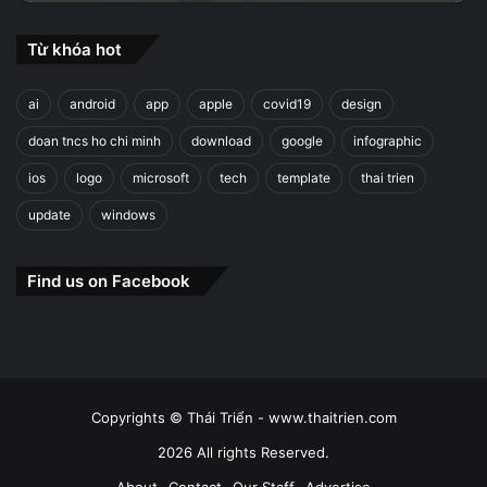
Từ khóa hot
ai
android
app
apple
covid19
design
doan tncs ho chi minh
download
google
infographic
ios
logo
microsoft
tech
template
thai trien
update
windows
Find us on Facebook
Copyrights © Thái Triển - www.thaitrien.com
2026 All rights Reserved.
About
Contact
Our Staff
Advertise