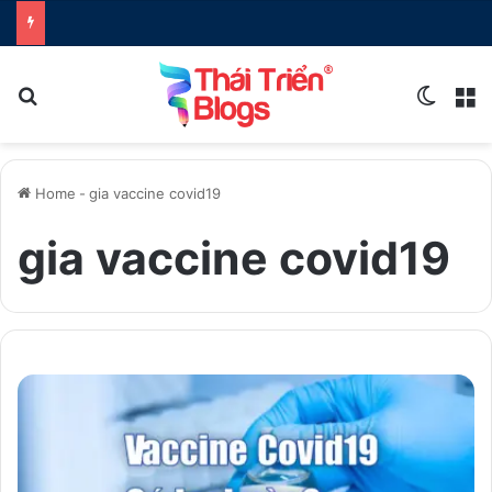
Search for
Switch
M
Home
-
gia vaccine covid19
gia vaccine covid19