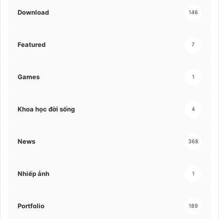
Download
146
Featured
7
Games
1
Khoa học đời sống
4
News
368
Nhiếp ảnh
1
Portfolio
189