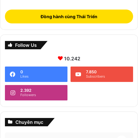
Đồng hành cùng Thái Triển
Follow Us
10.242
0
7.850
Likes
Subscribers
2.392
Followers
Chuyên mục