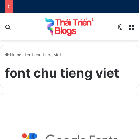
Search for
Switch
M
Home
-
font chu tieng viet
font chu tieng viet