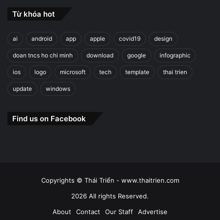
Từ khóa hot
ai
android
app
apple
covid19
design
doan tncs ho chi minh
download
google
infographic
ios
logo
microsoft
tech
template
thai trien
update
windows
Find us on Facebook
Copyrights © Thái Triển - www.thaitrien.com
2026 All rights Reserved.
About
Contact
Our Staff
Advertise