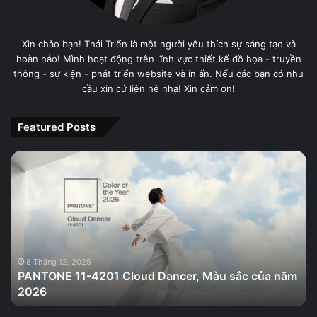
Xin chào bạn! Thái Triển là một người yêu thích sự sáng tạo và
hoàn hảo! Mình hoạt động trên lĩnh vực thiết kế đồ họa - truyền
thông - sự kiện - phát triển website và in ấn. Nếu các bạn có nhu
cầu xin cứ liên hệ nha! Xin cảm ơn!
Featured Posts
PANTONE
11-
4201
Cloud
Dancer,
Màu
sắc
của
8 Tháng 12, 2025
PANTONE 11-4201 Cloud Dancer, Màu sắc của năm
năm
2026
2026