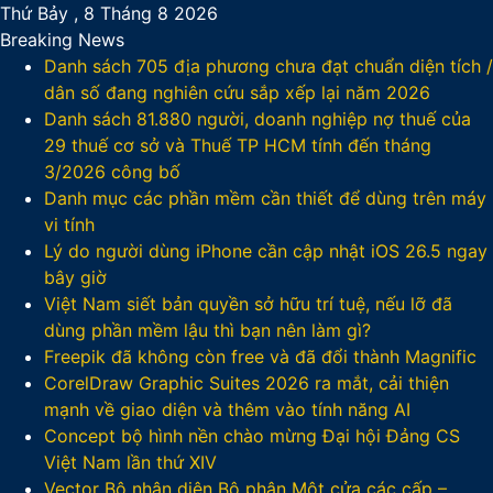
Thứ Bảy , 8 Tháng 8 2026
Breaking News
Danh sách 705 địa phương chưa đạt chuẩn diện tích /
dân số đang nghiên cứu sắp xếp lại năm 2026
Danh sách 81.880‬ người, doanh nghiệp nợ thuế của
29 thuế cơ sở và Thuế TP HCM tính đến tháng
3/2026 công bố
Danh mục các phần mềm cần thiết để dùng trên máy
vi tính
Lý do người dùng iPhone cần cập nhật iOS 26.5 ngay
bây giờ
Việt Nam siết bản quyền sở hữu trí tuệ, nếu lỡ đã
dùng phần mềm lậu thì bạn nên làm gì?
Freepik đã không còn free và đã đổi thành Magnific
CorelDraw Graphic Suites 2026 ra mắt, cải thiện
mạnh về giao diện và thêm vào tính năng AI
Concept bộ hình nền chào mừng Đại hội Đảng CS
Việt Nam lần thứ XIV
Vector Bộ nhận diện Bộ phận Một cửa các cấp –