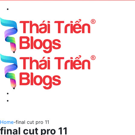
Search
for
Menu
Switch
skin
Home
-
final cut pro 11
final cut pro 11