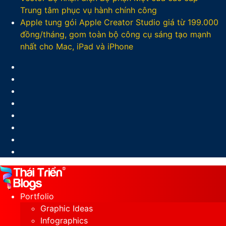
Trung tâm phục vụ hành chính công
Apple tung gói Apple Creator Studio giá từ 199.000
đồng/tháng, gom toàn bộ công cụ sáng tạo mạnh
nhất cho Mac, iPad và iPhone
Facebook
X
LinkedIn
YouTube
Google
Play
Sidebar
Switch
skin
Portfolio
Graphic Ideas
Infographics