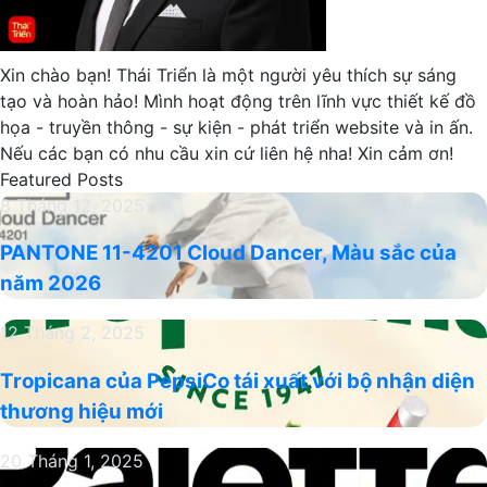
Xin chào bạn! Thái Triển là một người yêu thích sự sáng
tạo và hoàn hảo! Mình hoạt động trên lĩnh vực thiết kế đồ
họa - truyền thông - sự kiện - phát triển website và in ấn.
Nếu các bạn có nhu cầu xin cứ liên hệ nha! Xin cảm ơn!
Featured Posts
PANTONE
8 Tháng 12, 2025
11-
PANTONE 11-4201 Cloud Dancer, Màu sắc của
4201
năm 2026
Cloud
Dancer,
Tropicana
12 Tháng 2, 2025
Màu
của
sắc
Tropicana của PepsiCo tái xuất với bộ nhận diện
PepsiCo
của
thương hiệu mới
tái
năm
xuất
2026
Pinterest
20 Tháng 1, 2025
với
Palette