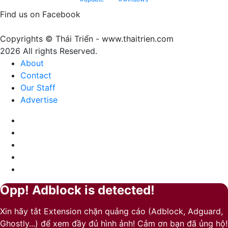
–
gì?
Màu
Find us on Facebook
của
sự
Copyrights © Thái Triển - www.thaitrien.com
nhã
2026 All rights Reserved.
nhặn
About
và
Contact
ấm
Our Staff
áp
Advertise
Facebook
X
LinkedIn
YouTube
Google
Play
Opp! Adblock is detected!
Back
Close
to
Xin hãy tắt Extension chặn quảng cáo (Adblock, Adguard,
top
Ghostly...) để xem đầy đủ hình ảnh! Cảm ơn bạn đã ủng hộ!
button