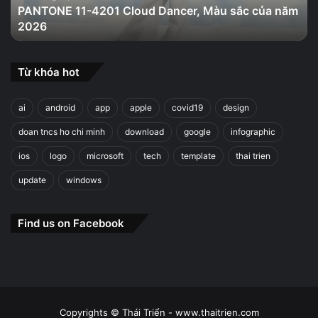
PANTONE 11-4201 Cloud Dancer, Màu sắc của năm
năm
2026
2026
Từ khóa hot
ai
android
app
apple
covid19
design
doan tncs ho chi minh
download
google
infographic
ios
logo
microsoft
tech
template
thai trien
update
windows
Find us on Facebook
Copyrights © Thái Triển - www.thaitrien.com