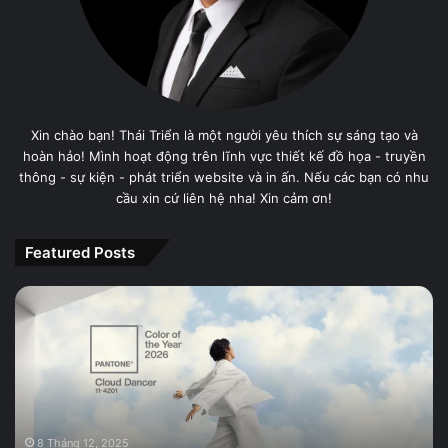
Xin chào bạn! Thái Triển là một người yêu thích sự sáng tạo và
hoàn hảo! Mình hoạt động trên lĩnh vực thiết kế đồ họa - truyền
thông - sự kiện - phát triển website và in ấn. Nếu các bạn có nhu
cầu xin cứ liên hệ nha! Xin cảm ơn!
Featured Posts
PANTONE
11-
4201
Cloud
Dancer,
Màu
sắc
của
8 Tháng 12, 2025