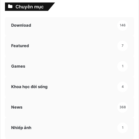
Chuyên mục
Download
146
Featured
7
Games
1
Khoa học đời sống
4
News
368
Nhiếp ảnh
1