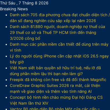
Thứ Sáu , 7 Tháng 8 2026
Breaking News
Danh sách 705 địa phương chưa đạt chuẩn diện tích /
dân số đang nghiên cứu sắp xếp lại năm 2026
Danh sách 81.880‬ người, doanh nghiệp nợ thuế của
29 thuế cơ sở và Thuế TP HCM tính đến tháng
3/2026 công bố
Danh mục các phần mềm cần thiết để dùng trên máy
vi tính
Lý do người dùng iPhone cần cập nhật iOS 26.5 ngay
bây giờ
Việt Nam siết bản quyền sở hữu trí tuệ, nếu lỡ đã
dùng phần mềm lậu thì bạn nên làm gì?
Freepik đã không còn free và đã đổi thành Magnific
CorelDraw Graphic Suites 2026 ra mắt, cải thiện
mạnh về giao diện và thêm vào tính năng AI
Concept bộ hình nền chào mừng Đại hội Đảng CS
Việt Nam lần thứ XIV
Vector Bộ nhận diện Bộ phận Một cửa các cấp –