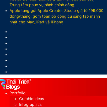
Trung tâm phục vụ hành chính công
Apple tung gói Apple Creator Studio giá từ 199.000
đồng/tháng, gom toàn bộ công cụ sáng tạo mạnh
nhất cho Mac, iPad và iPhone
Facebook
X
LinkedIn
YouTube
Google
Play
Sidebar
Switch
skin
Portfolio
Graphic Ideas
Infographics