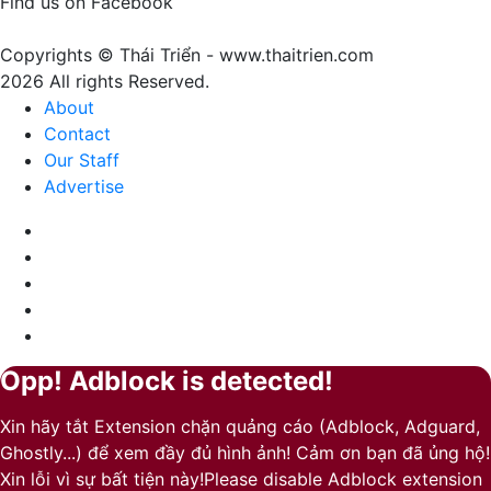
Find us on Facebook
của
sự
Copyrights © Thái Triển - www.thaitrien.com
nhã
2026 All rights Reserved.
nhặn
About
và
Contact
ấm
Our Staff
áp
Advertise
Facebook
X
LinkedIn
YouTube
Google
Play
Opp! Adblock is detected!
Back
Close
to
Xin hãy tắt Extension chặn quảng cáo (Adblock, Adguard,
top
Ghostly...) để xem đầy đủ hình ảnh! Cảm ơn bạn đã ủng hộ!
button
Xin lỗi vì sự bất tiện này!Please disable Adblock extension