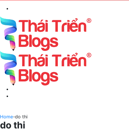
Search
for
Menu
Switch
skin
Home
-
do thi
do thi