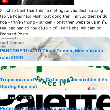
Xin chào bạn! Thái Triển là một người yêu thích sự sáng
tạo và hoàn hảo! Mình hoạt động trên lĩnh vực thiết kế đồ
họa - truyền thông - sự kiện - phát triển website và in ấn.
Nếu các bạn có nhu cầu xin cứ liên hệ nha! Xin cảm ơn!
Featured Posts
PANTONE
8 Tháng 12, 2025
11-
PANTONE 11-4201 Cloud Dancer, Màu sắc của
4201
năm 2026
Cloud
Dancer,
Tropicana
12 Tháng 2, 2025
Màu
của
sắc
Tropicana của PepsiCo tái xuất với bộ nhận diện
PepsiCo
của
thương hiệu mới
tái
năm
xuất
2026
Pinterest
20 Tháng 1, 2025
với
Palette
bộ
Pinterest Palette công bố 5 màu sắc chủ đạo
công
nhận