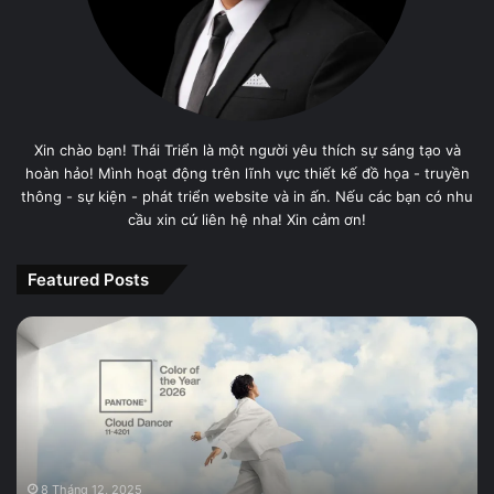
Xin chào bạn! Thái Triển là một người yêu thích sự sáng tạo và
hoàn hảo! Mình hoạt động trên lĩnh vực thiết kế đồ họa - truyền
thông - sự kiện - phát triển website và in ấn. Nếu các bạn có nhu
cầu xin cứ liên hệ nha! Xin cảm ơn!
Featured Posts
PANTONE
11-
4201
Cloud
Dancer,
Màu
sắc
của
8 Tháng 12, 2025