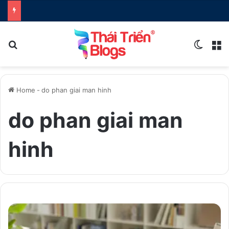
Search for
Switch
M
Home
-
do phan giai man hinh
do phan giai man
hinh