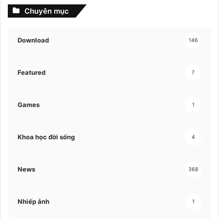
Chuyên mục
Download
146
Featured
7
Games
1
Khoa học đời sống
4
News
368
Nhiếp ảnh
1