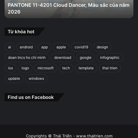
PANTONE 11-4201 Cloud Dancer, Màu sắc của năm
năm
2026
2026
Từ khóa hot
ai
android
app
apple
covid19
design
doan tncs ho chi minh
download
google
infographic
ios
logo
microsoft
tech
template
thai trien
update
windows
Find us on Facebook
Copyrights © Thái Triển - www.thaitrien.com