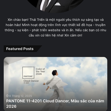
Xin chào bạn! Thái Triển là một người yêu thích sự sáng tạo và
hoàn hảo! Mình hoạt động trên lĩnh vực thiết kế đồ họa - truyền
thông - sự kiện - phát triển website và in ấn. Nếu các bạn có nhu
cầu xin cứ liên hệ nha! Xin cảm ơn!
Featured Posts
PANTONE
11-
4201
Cloud
Dancer,
Màu
sắc
của
8 Tháng 12, 2025
PANTONE 11-4201 Cloud Dancer, Màu sắc của năm
năm
2026
2026