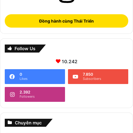
Đồng hành cùng Thái Triển
Follow Us
10.242
0
7.850
Likes
Subscribers
2.392
Followers
Chuyên mục