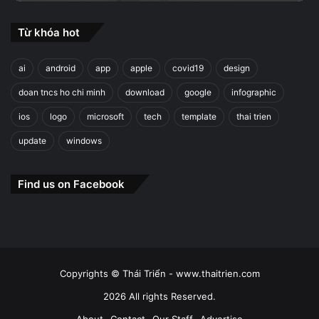
Từ khóa hot
ai
android
app
apple
covid19
design
doan tncs ho chi minh
download
google
infographic
ios
logo
microsoft
tech
template
thai trien
update
windows
Find us on Facebook
Copyrights © Thái Triển - www.thaitrien.com
2026 All rights Reserved.
About
Contact
Our Staff
Advertise