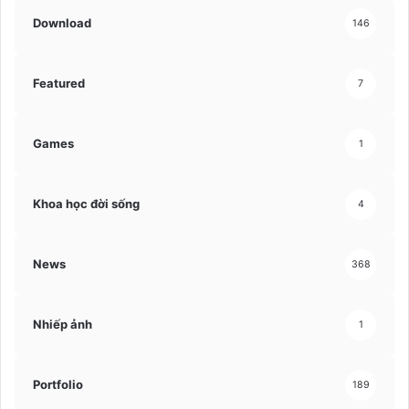
Download
146
Featured
7
Games
1
Khoa học đời sống
4
News
368
Nhiếp ảnh
1
Portfolio
189