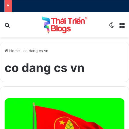
Search for
Switch
M
Home
-
co dang cs vn
co dang cs vn