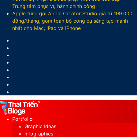
Trung tâm phục vụ hành chính công
Apple tung gói Apple Creator Studio giá từ 199.000
đồng/tháng, gom toàn bộ công cụ sáng tạo mạnh
nhất cho Mac, iPad và iPhone
Facebook
X
LinkedIn
YouTube
Google
Play
Sidebar
Switch
skin
Portfolio
Graphic Ideas
Infographics