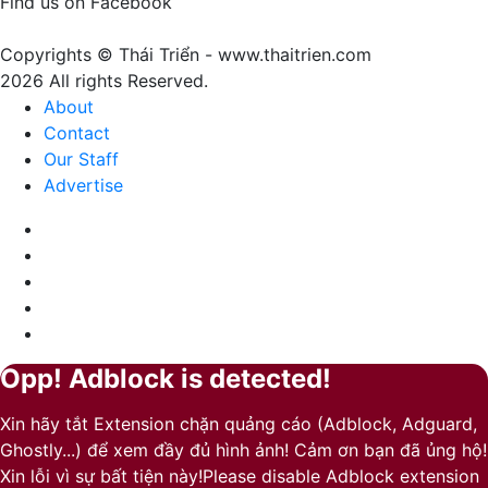
Find us on Facebook
của
sự
Copyrights © Thái Triển - www.thaitrien.com
nhã
2026 All rights Reserved.
nhặn
About
và
Contact
ấm
Our Staff
áp
Advertise
Facebook
X
LinkedIn
YouTube
Google
Play
Opp! Adblock is detected!
Back
Close
to
Xin hãy tắt Extension chặn quảng cáo (Adblock, Adguard,
top
Ghostly...) để xem đầy đủ hình ảnh! Cảm ơn bạn đã ủng hộ!
button
Xin lỗi vì sự bất tiện này!Please disable Adblock extension