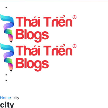
Search
for
Menu
Switch
skin
Home
-
city
city