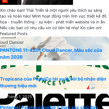
Xin chào bạn! Thái Triển là một người yêu thích sự sáng
tạo và hoàn hảo! Mình hoạt động trên lĩnh vực thiết kế đồ
họa - truyền thông - sự kiện - phát triển website và in ấn.
Nếu các bạn có nhu cầu xin cứ liên hệ nha! Xin cảm ơn!
Featured Posts
PANTONE
8 Tháng 12, 2025
11-
PANTONE 11-4201 Cloud Dancer, Màu sắc của
4201
năm 2026
Cloud
Dancer,
Tropicana
12 Tháng 2, 2025
Màu
của
sắc
Tropicana của PepsiCo tái xuất với bộ nhận diện
PepsiCo
của
thương hiệu mới
tái
năm
xuất
2026
Pinterest
20 Tháng 1, 2025
với
Palette
bộ
Pinterest Palette công bố 5 màu sắc chủ đạo
công
nhận