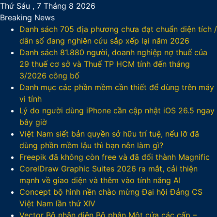
Thứ Sáu , 7 Tháng 8 2026
Breaking News
Danh sách 705 địa phương chưa đạt chuẩn diện tích /
dân số đang nghiên cứu sắp xếp lại năm 2026
Danh sách 81.880‬ người, doanh nghiệp nợ thuế của
29 thuế cơ sở và Thuế TP HCM tính đến tháng
3/2026 công bố
Danh mục các phần mềm cần thiết để dùng trên máy
vi tính
Lý do người dùng iPhone cần cập nhật iOS 26.5 ngay
bây giờ
Việt Nam siết bản quyền sở hữu trí tuệ, nếu lỡ đã
dùng phần mềm lậu thì bạn nên làm gì?
Freepik đã không còn free và đã đổi thành Magnific
CorelDraw Graphic Suites 2026 ra mắt, cải thiện
mạnh về giao diện và thêm vào tính năng AI
Concept bộ hình nền chào mừng Đại hội Đảng CS
Việt Nam lần thứ XIV
Vector Bộ nhận diện Bộ phận Một cửa các cấp –