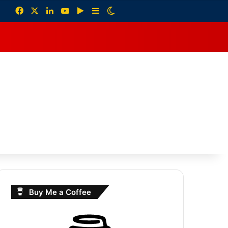
Facebook
X
LinkedIn
YouTube
Google Play
Sidebar
Switch skin
debar
Buy Me a Coffee