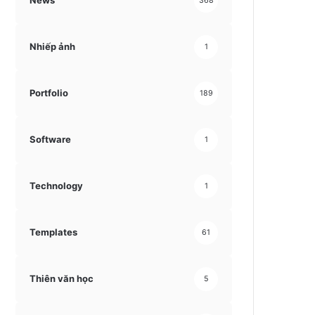
News
368
Nhiếp ảnh
1
Portfolio
189
Software
1
Technology
1
Templates
61
Thiên văn học
5