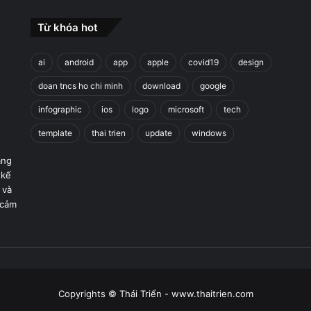
Từ khóa hot
ai
android
app
apple
covid19
design
doan tncs ho chi minh
download
google
infographic
ios
logo
microsoft
tech
template
thai trien
update
windows
áng
 kế
 và
 cảm
Copyrights © Thái Triển - www.thaitrien.com