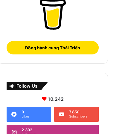
Đồng hành cùng Thái Triển
Follow Us
10.242
0
7.850
Likes
Subscribers
2.392