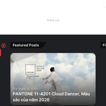
Quảng cáo
Featured Posts
F
PANTONE
11-
4201
Cloud
Dancer,
Màu
sắc
8 Tháng 12, 2025
của
PANTONE 11-4201 Cloud Dancer, Màu
năm
sắc của năm 2026
2026