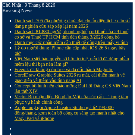
Chủ Nhật , 9 Tháng 8 2026
Breaking News
Danh sách 705 địa phương chưa đạt chuẩn diện tích / dân số
đang nghiên cứu sắp xếp lại năm 2026
Danh sách 81.880‬ người, doanh nghiệp nợ thuế của 29 thuế
cơ sở và Thuế TP HCM tính đến tháng 3/2026 công bố
Danh mục các phần mềm cần thiết để dùng trên máy vi tính
Lý do người dùng iPhone cần cập nhật iOS 26.5 ngay bây
giờ
Việt Nam siết bản quyền sở hữu trí tuệ, nếu lỡ đã dùng phần
mềm lậu thì bạn nên làm gì?
Freepik đã không còn free và đã đổi thành Magnific
CorelDraw Graphic Suites 2026 ra mắt, cải thiện mạnh về
giao diện và thêm vào tính năng AI
Concept bộ hình nền chào mừng Đại hội Đảng CS Việt Nam
lần thứ XIV
Vector Bộ nhận diện Bộ phận Một cửa các cấp – Trung tâm
phục vụ hành chính công
Apple tung gói Apple Creator Studio giá từ 199.000
đồng/tháng, gom toàn bộ công cụ sáng tạo mạnh nhất cho
Mac, iPad và iPhone
Facebook
X