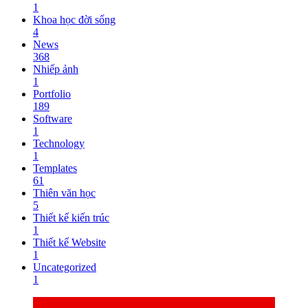
1
Khoa học đời sống
4
News
368
Nhiếp ảnh
1
Portfolio
189
Software
1
Technology
1
Templates
61
Thiên văn học
5
Thiết kế kiến trúc
1
Thiết kế Website
1
Uncategorized
1