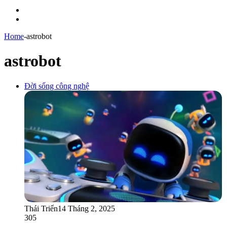
Menu
Switch
skin
Home
-
astrobot
astrobot
Đời sống công nghệ
Thái Triển
14 Tháng 2, 2025
305