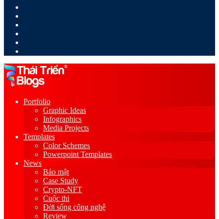
LinkedIn
YouTube
Google
Play
Sidebar
Switch
skin
Portfolio
Graphic Ideas
Infographics
Media Projects
Templates
Color Schemes
Powerpoint Templates
News
Bảo mật
Case Study
Crypto-NFT
Cuộc thi
Đời sống công nghệ
Review