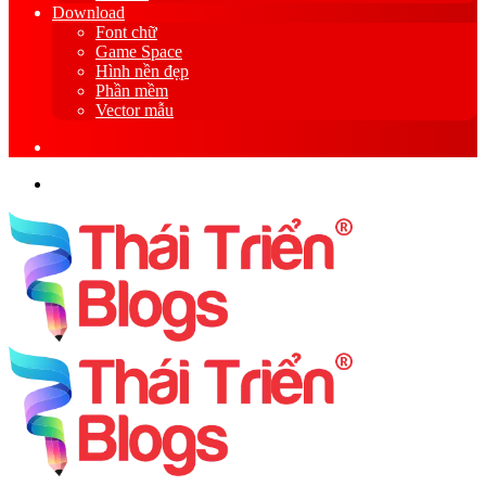
Download
Font chữ
Game Space
Hình nền đẹp
Phần mềm
Vector mẫu
Sidebar
Search
for