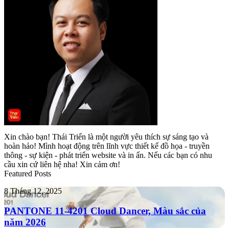
Xin chào bạn! Thái Triển là một người yêu thích sự sáng tạo và
hoàn hảo! Mình hoạt động trên lĩnh vực thiết kế đồ họa - truyền
thông - sự kiện - phát triển website và in ấn. Nếu các bạn có nhu
cầu xin cứ liên hệ nha! Xin cảm ơn!
Featured Posts
PANTONE
8 Tháng 12, 2025
11-
4201
PANTONE 11-4201 Cloud Dancer, Màu sắc của
Cloud
năm 2026
Dancer,