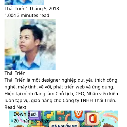
Thái Triển
1 Tháng 5, 2018
1.004
3 minutes read
Facebook
X
LinkedIn
Pinterest
Messenger
Messenger
WhatsApp
Telegram
Viber
Share
Print
Facebook
X
LinkedIn
Pinterest
Messenger
Messenger
WhatsApp
Telegram
Viber
Share
Print
via
via
Email
Email
Thái Triển
Thái Triển là một designer nghiệp dư, yêu thích công
nghệ, máy tính, vẽ vời, phát triển web và ứng dụng.
Hiện tại mình đang làm Chủ tịch, CEO, Nhân viên kiêm
luôn tạp vụ, giao hàng cho Công ty TNHH Thái Triển.
Website
Facebook
LinkedIn
YouTube
Read Next
Download
20 Tháng 5, 2026