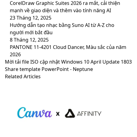
CorelDraw Graphic Suites 2026 ra mắt, cải thiện
mạnh về giao diện và thêm vào tính năng AI
23 Tháng 12, 2025
Hướng dẫn tạo nhạc bằng Suno AI từ A-Z cho
người mới bắt đầu
8 Tháng 12, 2025
PANTONE 11-4201 Cloud Dancer, Màu sắc của năm
2026
Mời
Mời tải file ISO cập nhật Windows 10 April Update 1803
tải
Share
Share template PowerPoint - Neptune
file
template
Related Articles
ISO
PowerPoint
cập
-
nhật
Neptune
Windows
10
April
Update
1803