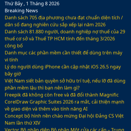
Thứ Bảy , 1 Tháng 8 2026
Breaking News
Danh sách 705 địa phương chưa đạt chuẩn diện tích /
dân số đang nghiên cứu sắp xếp lại năm 2026
Danh sách 81.880‬ người, doanh nghiệp nợ thuế của 29
thuế cơ sở và Thuế TP HCM tính đến tháng 3/2026
công bố
Danh mục các phần mềm cần thiết để dùng trên máy
vi tính
Lý do người dùng iPhone cần cập nhật iOS 26.5 ngay
bây giờ
Việt Nam siết bản quyền sở hữu trí tuệ, nếu lỡ đã dùng
phần mềm lậu thì bạn nên làm gì?
Freepik đã không còn free và đã đổi thành Magnific
CorelDraw Graphic Suites 2026 ra mắt, cải thiện mạnh
về giao diện và thêm vào tính năng AI
Concept bộ hình nền chào mừng Đại hội Đảng CS Việt
Nam lần thứ XIV
Vector Bộ nhận diện Bộ phận Một cửa các cấp – Trung