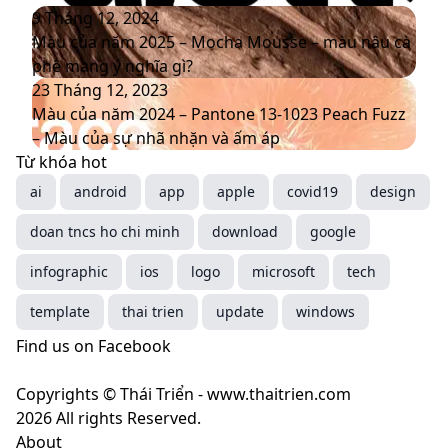
2026
bộ
bố
Màu
9 Tháng 12, 2024
nhận
5
của
Màu của năm 2025 – Mocha Mousse – màu nâu cà
diện
màu
năm
phê mang ý nghĩa gì?
thương
sắc
2025
Màu
23 Tháng 12, 2023
hiệu
chủ
–
của
Màu của năm 2024 – Pantone 13-1023 Peach Fuzz
mới
đạo
Mocha
năm
– Màu của sự nhã nhặn và ấm áp
thống
Mousse
2024
Từ khóa hot
trị
–
–
ai
android
app
apple
covid19
design
xu
màu
Pantone
doan tncs ho chi minh
hướng
nâu
13-
download
google
năm
cà
1023
infographic
ios
logo
microsoft
tech
2025
phê
Peach
mang
Fuzz
template
thai trien
update
windows
ý
–
Find us on Facebook
nghĩa
Màu
gì?
của
Copyrights © Thái Triển - www.thaitrien.com
sự
2026 All rights Reserved.
nhã
About