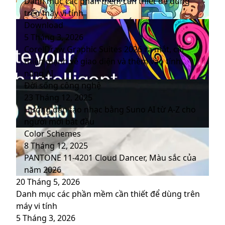
Danh mục các phần mềm cần thiết để dùng
trên máy vi tính
Download
5 Tháng 3, 2026
CorelDraw Graphic Suites 2026 ra mắt, cải
thiện mạnh về giao diện và thêm vào tính
năng AI
Đời sống công nghệ
23 Tháng 12, 2025
Hướng dẫn tạo nhạc bằng Suno AI từ A-Z cho
người mới bắt đầu
Color Schemes
8 Tháng 12, 2025
PANTONE 11-4201 Cloud Dancer, Màu sắc của
năm 2026
20 Tháng 5, 2026
Danh mục các phần mềm cần thiết để dùng trên
máy vi tính
5 Tháng 3, 2026