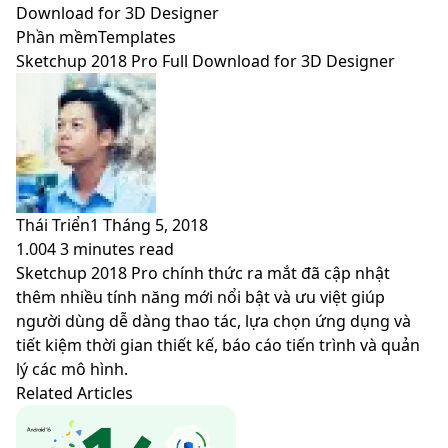
skin
Download for 3D Designer
Phần mềm
Templates
Sketchup 2018 Pro Full Download for 3D Designer
Thái Triển
1 Tháng 5, 2018
1.004
3 minutes read
Facebook
X
LinkedIn
Pinterest
Messenger
Messenger
WhatsApp
Telegram
Viber
Share
Print
Sketchup 2018 Pro chính thức ra mắt đã cập nhật
via
thêm nhiều tính năng mới nổi bật và ưu việt giúp
Email
người dùng dễ dàng thao tác, lựa chọn ứng dụng và
tiết kiệm thời gian thiết kế, báo cáo tiến trình và quản
lý các mô hình.
Related Articles