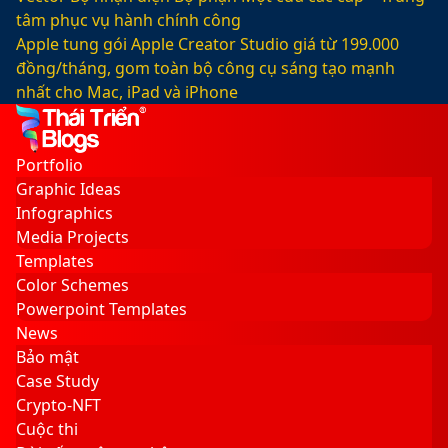
tâm phục vụ hành chính công
Apple tung gói Apple Creator Studio giá từ 199.000
đồng/tháng, gom toàn bộ công cụ sáng tạo mạnh
nhất cho Mac, iPad và iPhone
Facebook
X
LinkedIn
YouTube
Google
Sidebar
Switch
Play
skin
Portfolio
Graphic Ideas
Infographics
Media Projects
Templates
Color Schemes
Powerpoint Templates
News
Bảo mật
Case Study
Crypto-NFT
Cuộc thi