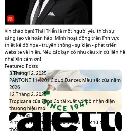
Xin chào bạn! Thái Triển là một người yêu thích sự
sáng tạo và hoàn hảo! Mình hoạt động trên lĩnh vực
thiết kế đồ họa - truyền thông - sự kiện - phát triển
website và in ấn. Nếu các bạn có nhu cầu xin cứ liên hệ
nha! Xin cảm ơn!
Featured Posts
PANTONE
8 Tháng 12, 2025
11-
PANTONE 11-4201 Cloud Dancer, Màu sắc của năm
4201
2026
Cloud
Tropicana
12 Tháng 2, 2025
Dancer,
của
Tropicana của PepsiCo tái xuất với bộ nhận diện
Màu
PepsiCo
thương hiệu mới
sắc
tái
Pinterest
20 Tháng 1, 2025
của
xuất
Palette
Pinterest Palette công bố 5 màu sắc chủ đạo
năm
với
công
thống trị xu hướng năm 2025