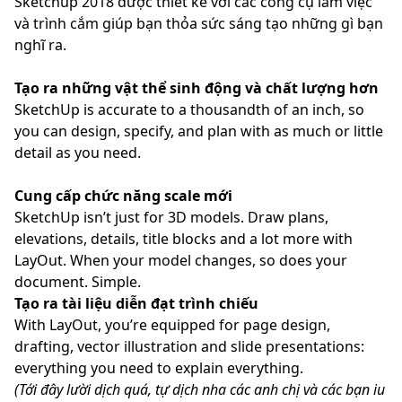
Sketchup 2018 được thiết kế với các công cụ làm việc
và trình cắm giúp bạn thỏa sức sáng tạo những gì bạn
nghĩ ra.
Tạo ra những vật thể sinh động và chất lượng hơn
SketchUp is accurate to a thousandth of an inch, so
you can design, specify, and plan with as much or little
detail as you need.
Cung cấp chức năng scale mới
SketchUp isn’t just for 3D models. Draw plans,
elevations, details, title blocks and a lot more with
LayOut. When your model changes, so does your
document. Simple.
Tạo ra tài liệu diễn đạt trình chiếu
With LayOut, you’re equipped for page design,
drafting, vector illustration and slide presentations:
everything you need to explain everything.
(Tới đây lười dịch quá, tự dịch nha các anh chị và các bạn iu