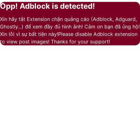
Play
Opp! Adblock is detected!
Facebook
Pinterest
Messenger
Messenger
Viber
Back
Close
to
Xin hãy tắt Extension chặn quảng cáo (Adblock, Adguard,
top
Ghostly...) để xem đầy đủ hình ảnh! Cảm ơn bạn đã ủng hộ!
button
Xin lỗi vì sự bất tiện này!Please disable Adblock extension
to view post images! Thanks for your support!