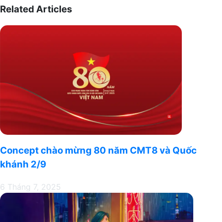
Venenatis
dẫn
Related Articles
Curabitur
thực
hiện
việc
tính
toán
như
thế
nào?
Concept chào mừng 80 năm CMT8 và Quốc
khánh 2/9
6 Tháng 7, 2025