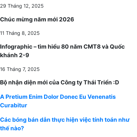
29 Tháng 12, 2025
Chúc mừng năm mới 2026
11 Tháng 8, 2025
Infographic – tìm hiểu 80 năm CMT8 và Quốc
khánh 2-9
16 Tháng 7, 2025
Bộ nhận diện mới của Công ty Thái Triển :D
A
A Pretium Enim Dolor Donec Eu Venenatis
Pretium
Curabitur
Enim
Dolor
Các
Các bóng bán dẫn thực hiện việc tính toán như
Donec
bóng
thế nào?
Eu
bán