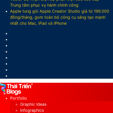
Trung tâm phục vụ hành chính công
Apple tung gói Apple Creator Studio giá từ 199.000
đồng/tháng, gom toàn bộ công cụ sáng tạo mạnh
nhất cho Mac, iPad và iPhone
Facebook
X
LinkedIn
YouTube
Google
Play
Sidebar
Switch
skin
Portfolio
Graphic Ideas
Infographics