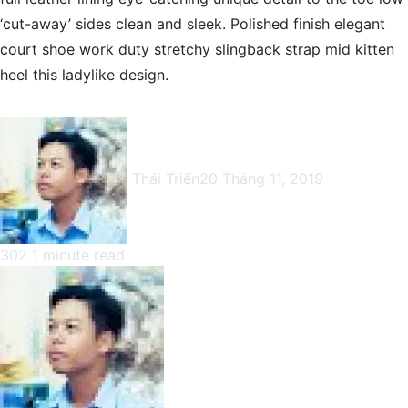
‘cut-away’ sides clean and sleek. Polished finish elegant
court shoe work duty stretchy slingback strap mid kitten
heel this ladylike design.
Thái Triển
20 Tháng 11, 2019
302
1 minute read
Facebook
X
LinkedIn
Pinterest
Messenger
Messenger
WhatsApp
Telegram
Viber
Share
Print
Facebook
X
LinkedIn
Pinterest
Messenger
Messenger
WhatsApp
Telegram
Viber
Share
Print
via
via
Email
Email