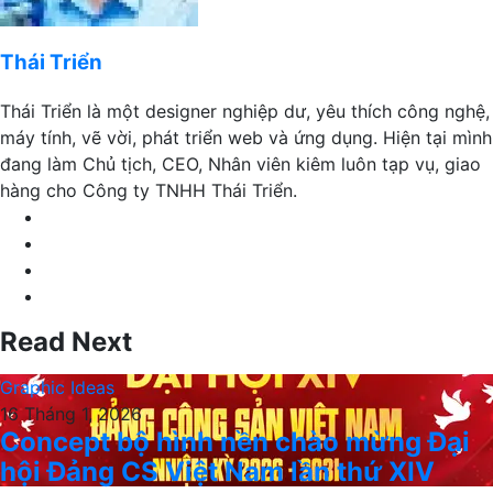
Thái Triển
Thái Triển là một designer nghiệp dư, yêu thích công nghệ,
máy tính, vẽ vời, phát triển web và ứng dụng. Hiện tại mình
đang làm Chủ tịch, CEO, Nhân viên kiêm luôn tạp vụ, giao
hàng cho Công ty TNHH Thái Triển.
Website
Facebook
LinkedIn
YouTube
Read Next
Graphic Ideas
16 Tháng 1, 2026
Concept bộ hình nền chào mừng Đại
hội Đảng CS Việt Nam lần thứ XIV