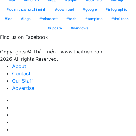
phê
1023
mang
doan tncs ho chi minh
download
google
infographic
Peach
ý
ios
logo
microsoft
tech
template
thai trien
Fuzz
nghĩa
update
windows
–
gì?
Màu
Find us on Facebook
của
sự
Copyrights © Thái Triển - www.thaitrien.com
nhã
2026 All rights Reserved.
nhặn
About
và
Contact
ấm
Our Staff
áp
Advertise
Facebook
X
LinkedIn
YouTube
Google