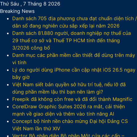
Thứ Sáu , 7 Tháng 8 2026
Breaking News
Danh sách 705 địa phương chưa đạt chuẩn diện tích /
dân số đang nghiên cứu sắp xếp lại năm 2026
Danh sách 81.880‬ người, doanh nghiệp nợ thuế của
29 thuế cơ sở và Thuế TP HCM tính đến tháng
3/2026 công bố
Danh mục các phần mềm cần thiết để dùng trên máy
vi tính
Lý do người dùng iPhone cần cập nhật iOS 26.5 ngay
bây giờ
Việt Nam siết bản quyền sở hữu trí tuệ, nếu lỡ đã
dùng phần mềm lậu thì bạn nên làm gì?
Freepik đã không còn free và đã đổi thành Magnific
CorelDraw Graphic Suites 2026 ra mắt, cải thiện
mạnh về giao diện và thêm vào tính năng AI
Concept bộ hình nền chào mừng Đại hội Đảng CS
Việt Nam lần thứ XIV
Vector Bộ nhận diện Bộ phận Một cửa các cấp –