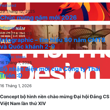
Featured
29 Tháng 12, 2025
Chúc mừng năm mới 2026
Infographics
11 Tháng 8, 2025
Infographic – tìm hiểu 80 năm CMT8
và Quốc khánh 2-9
Graphic Ideas
16 Tháng 7, 2025
Bộ nhận diện mới của Công ty Thái
Triển :D
16 Tháng 1, 2026
Concept bộ hình nền chào mừng Đại hội Đảng CS
Việt Nam lần thứ XIV