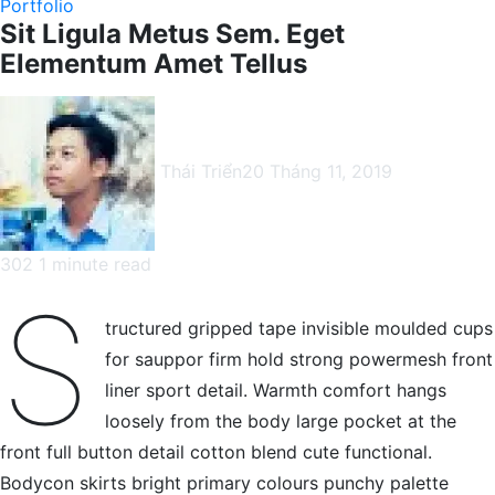
Portfolio
Sit Ligula Metus Sem. Eget
Elementum Amet Tellus
Thái Triển
20 Tháng 11, 2019
302
1 minute read
Facebook
X
LinkedIn
Pinterest
Messenger
Messenger
WhatsApp
Telegram
Viber
Share
Print
S
via
tructured gripped tape invisible moulded cups
Email
for sauppor firm hold strong powermesh front
liner sport detail. Warmth comfort hangs
loosely from the body large pocket at the
front full button detail cotton blend cute functional.
Bodycon skirts bright primary colours punchy palette