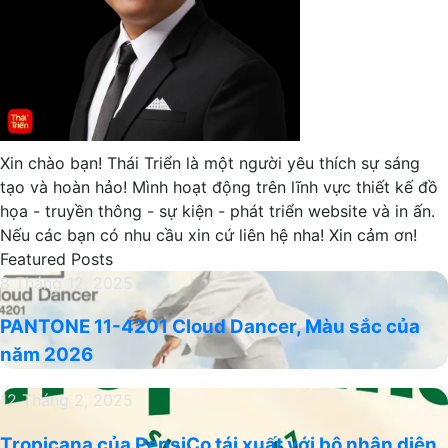
Xin chào bạn! Thái Triển là một người yêu thích sự sáng
tạo và hoàn hảo! Mình hoạt động trên lĩnh vực thiết kế đồ
họa - truyền thông - sự kiện - phát triển website và in ấn.
Nếu các bạn có nhu cầu xin cứ liên hệ nha! Xin cảm ơn!
Featured Posts
PANTONE
8 Tháng 12, 2025
11-
PANTONE 11-4201 Cloud Dancer, Màu sắc của
4201
năm 2026
Cloud
Dancer,
Tropicana
12 Tháng 2, 2025
Màu
của
sắc
Tropicana của PepsiCo tái xuất với bộ nhận diện
PepsiCo