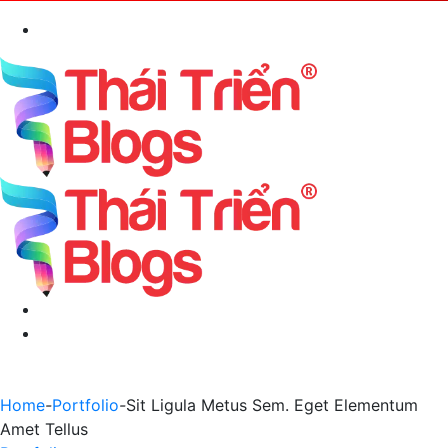
Search
for
Menu
Switch
skin
Home
-
Portfolio
-
Sit Ligula Metus Sem. Eget Elementum
Amet Tellus