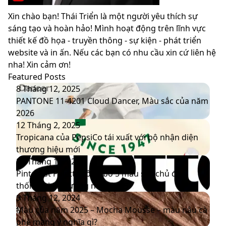
Xin chào bạn! Thái Triển là một người yêu thích sự
sáng tạo và hoàn hảo! Mình hoạt động trên lĩnh vực
thiết kế đồ họa - truyền thông - sự kiện - phát triển
website và in ấn. Nếu các bạn có nhu cầu xin cứ liên hệ
nha! Xin cảm ơn!
Featured Posts
PANTONE
8 Tháng 12, 2025
11-
PANTONE 11-4201 Cloud Dancer, Màu sắc của năm
4201
2026
Cloud
Tropicana
12 Tháng 2, 2025
Dancer,
của
Tropicana của PepsiCo tái xuất với bộ nhận diện
Màu
PepsiCo
thương hiệu mới
sắc
tái
Pinterest
20 Tháng 1, 2025
của
xuất
Palette
Pinterest Palette công bố 5 màu sắc chủ đạo
năm
với
công
thống trị xu hướng năm 2025
2026
bộ
bố
Màu
9 Tháng 12, 2024
nhận
5
của
Màu của năm 2025 – Mocha Mousse – màu nâu cà
diện
màu
năm
phê mang ý nghĩa gì?