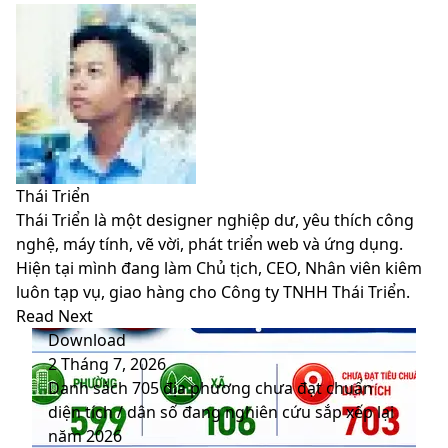
Facebook
X
LinkedIn
Pinterest
Messenger
Messenger
WhatsApp
Telegram
Viber
Share
Print
Facebook
X
LinkedIn
Pinterest
Messenger
Messenger
WhatsApp
Telegram
Viber
Share
Print
via
via
Email
Email
Thái Triển
Thái Triển là một designer nghiệp dư, yêu thích công
nghệ, máy tính, vẽ vời, phát triển web và ứng dụng.
Hiện tại mình đang làm Chủ tịch, CEO, Nhân viên kiêm
luôn tạp vụ, giao hàng cho Công ty TNHH Thái Triển.
Website
Facebook
LinkedIn
YouTube
Read Next
Download
2 Tháng 7, 2026
Danh sách 705 địa phương chưa đạt chuẩn
diện tích / dân số đang nghiên cứu sắp xếp lại
năm 2026