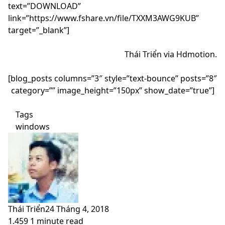
text=”DOWNLOAD”
link=”https://www.fshare.vn/file/TXXM3AWG9KUB”
target=”_blank”]
Thái Triển via Hdmotion.
[blog_posts columns=”3″ style=”text-bounce” posts=”8″
category=”” image_height=”150px” show_date=”true”]
Tags
windows
Thái Triển
24 Tháng 4, 2018
1.459
1 minute read