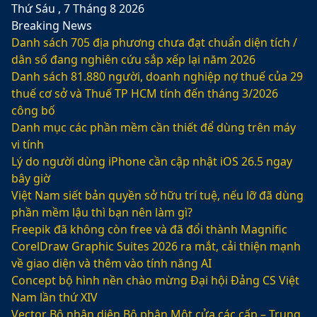
Thứ Sáu , 7 Tháng 8 2026
Breaking News
Danh sách 705 địa phương chưa đạt chuẩn diện tích /
dân số đang nghiên cứu sắp xếp lại năm 2026
Danh sách 81.880‬ người, doanh nghiệp nợ thuế của 29
thuế cơ sở và Thuế TP HCM tính đến tháng 3/2026
công bố
Danh mục các phần mềm cần thiết để dùng trên máy
vi tính
Lý do người dùng iPhone cần cập nhật iOS 26.5 ngay
bây giờ
Việt Nam siết bản quyền sở hữu trí tuệ, nếu lỡ đã dùng
phần mềm lậu thì bạn nên làm gì?
Freepik đã không còn free và đã đổi thành Magnific
CorelDraw Graphic Suites 2026 ra mắt, cải thiện mạnh
về giao diện và thêm vào tính năng AI
Concept bộ hình nền chào mừng Đại hội Đảng CS Việt
Nam lần thứ XIV
Vector Bộ nhận diện Bộ phận Một cửa các cấp – Trung