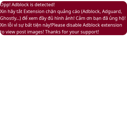
Facebook
Pinterest
Messenger
Messenger
Viber
Back
Close
Facebook
X
LinkedIn
YouTube
Google
Opp! Adblock is detected!
to
Play
Xin hãy tắt Extension chặn quảng cáo (Adblock, Adguard,
top
Ghostly...) để xem đầy đủ hình ảnh! Cảm ơn bạn đã ủng hộ!
button
Xin lỗi vì sự bất tiện này!Please disable Adblock extension
to view post images! Thanks for your support!