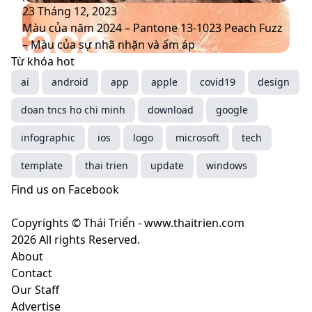
thương
sắc
2025
Màu
23 Tháng 12, 2023
hiệu
chủ
–
của
Màu của năm 2024 – Pantone 13-1023 Peach Fuzz
mới
đạo
Mocha
năm
– Màu của sự nhã nhặn và ấm áp
thống
Mousse
2024
Từ khóa hot
trị
–
–
ai
android
app
apple
covid19
design
xu
màu
Pantone
doan tncs ho chi minh
hướng
nâu
13-
download
google
năm
cà
1023
infographic
ios
logo
microsoft
tech
2025
phê
Peach
mang
Fuzz
template
thai trien
update
windows
ý
–
Find us on Facebook
nghĩa
Màu
gì?
của
Copyrights © Thái Triển - www.thaitrien.com
sự
2026 All rights Reserved.
nhã
About
nhặn
Contact
và
Our Staff
ấm
Advertise
áp