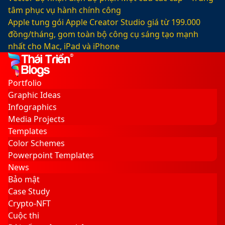
tâm phục vụ hành chính công
Apple tung gói Apple Creator Studio giá từ 199.000
đồng/tháng, gom toàn bộ công cụ sáng tạo mạnh
nhất cho Mac, iPad và iPhone
Facebook
X
LinkedIn
YouTube
Google
Sidebar
Switch
Play
skin
Portfolio
Graphic Ideas
Infographics
Media Projects
Templates
Color Schemes
Powerpoint Templates
News
Bảo mật
Case Study
Crypto-NFT
Cuộc thi