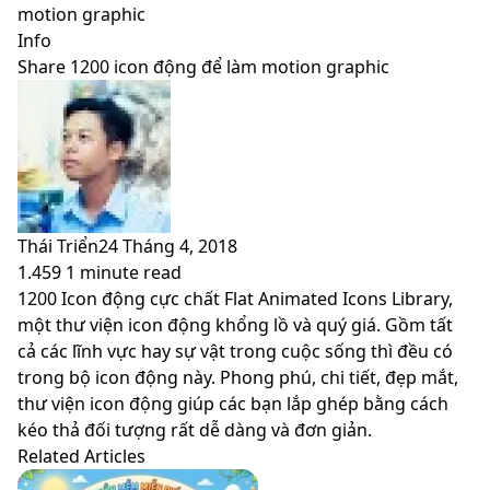
skin
motion graphic
Info
Share 1200 icon động để làm motion graphic
Thái Triển
24 Tháng 4, 2018
1.459
1 minute read
Facebook
X
LinkedIn
Pinterest
Messenger
Messenger
WhatsApp
Telegram
Viber
Share
Print
1200 Icon động cực chất Flat Animated Icons Library,
via
một thư viện icon động khổng lồ và quý giá. Gồm tất
Email
cả các lĩnh vực hay sự vật trong cuộc sống thì đều có
trong bộ icon động này. Phong phú, chi tiết, đẹp mắt,
thư viện icon động giúp các bạn lắp ghép bằng cách
kéo thả đối tượng rất dễ dàng và đơn giản.
Related Articles