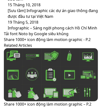
15 Tháng 10, 2018
[Sưu tầm] Infographic các dự án giao thông đang
được đầu tư tại Việt Nam
19 Tháng 5, 2018
Infographic – Sáng ngời phong cách Hồ Chí Minh
Tải
Tải font Noto by Google siêu khủng
font
Share
Share 1000+ icon động làm motion graphic - P.2
Noto
1000+
Related Articles
by
icon
Google
động
siêu
làm
khủng
motion
graphic
-
P.2
Share 1000+ icon động làm motion graphic – P.2