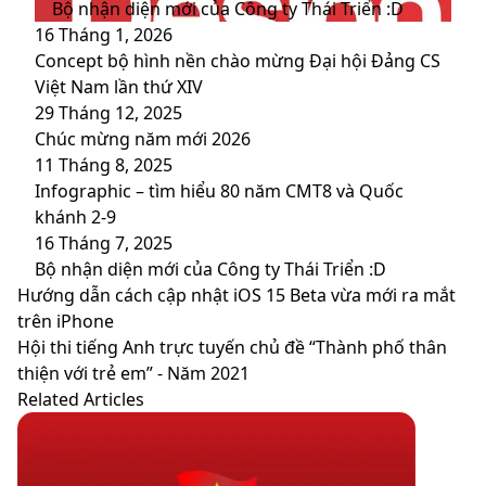
Bộ nhận diện mới của Công ty Thái Triển :D
16 Tháng 1, 2026
Concept bộ hình nền chào mừng Đại hội Đảng CS
Việt Nam lần thứ XIV
29 Tháng 12, 2025
Chúc mừng năm mới 2026
11 Tháng 8, 2025
Infographic – tìm hiểu 80 năm CMT8 và Quốc
khánh 2-9
16 Tháng 7, 2025
Bộ nhận diện mới của Công ty Thái Triển :D
Hướng
Hướng dẫn cách cập nhật iOS 15 Beta vừa mới ra mắt
dẫn
trên iPhone
cách
Hội
Hội thi tiếng Anh trực tuyến chủ đề “Thành phố thân
cập
thi
thiện với trẻ em” - Năm 2021
nhật
tiếng
Related Articles
iOS
Anh
15
trực
Beta
tuyến