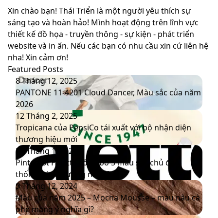
Xin chào bạn! Thái Triển là một người yêu thích sự
sáng tạo và hoàn hảo! Mình hoạt động trên lĩnh vực
thiết kế đồ họa - truyền thông - sự kiện - phát triển
website và in ấn. Nếu các bạn có nhu cầu xin cứ liên hệ
nha! Xin cảm ơn!
Featured Posts
PANTONE
8 Tháng 12, 2025
11-
PANTONE 11-4201 Cloud Dancer, Màu sắc của năm
4201
2026
Cloud
Tropicana
12 Tháng 2, 2025
Dancer,
của
Tropicana của PepsiCo tái xuất với bộ nhận diện
Màu
PepsiCo
thương hiệu mới
sắc
tái
Pinterest
20 Tháng 1, 2025
của
xuất
Palette
Pinterest Palette công bố 5 màu sắc chủ đạo
năm
với
công
thống trị xu hướng năm 2025
2026
bộ
bố
Màu
9 Tháng 12, 2024
nhận
5
của
Màu của năm 2025 – Mocha Mousse – màu nâu cà
diện
màu
năm
phê mang ý nghĩa gì?