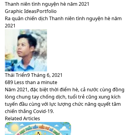
skin
Thanh niên tình nguyện hè năm 2021
Graphic Ideas
Portfolio
Ra quân chiến dịch Thanh niên tình nguyện hè năm
2021
Thái Triển
9 Tháng 6, 2021
689
Less than a minute
Facebook
X
LinkedIn
Pinterest
Messenger
Messenger
WhatsApp
Telegram
Viber
Share
Print
Năm 2021, đặc biệt thời điểm hè, cả nước cùng đồng
via
lòng chung tay chống dịch, tuổi trẻ cũng xung kích
Email
tuyến đầu cùng với lực lượng chức năng quyết tâm
chiến thắng Covid-19.
Related Articles