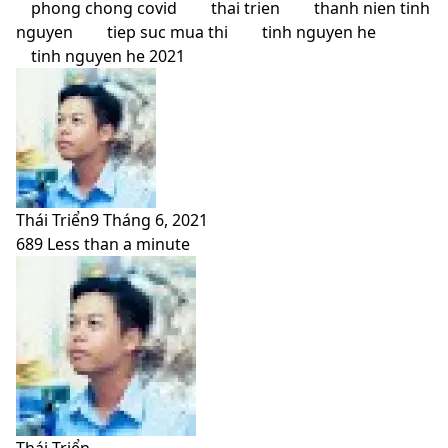
phong chong covid
thai trien
thanh nien tinh
nguyen
tiep suc mua thi
tinh nguyen he
tinh nguyen he 2021
Thái Triển
9 Tháng 6, 2021
689
Less than a minute
Facebook
X
LinkedIn
Pinterest
Messenger
Messenger
WhatsApp
Telegram
Viber
Share
Print
Facebook
X
LinkedIn
Pinterest
Messenger
Messenger
WhatsApp
Telegram
Viber
Share
Print
via
via
Email
Email
Thái Triển