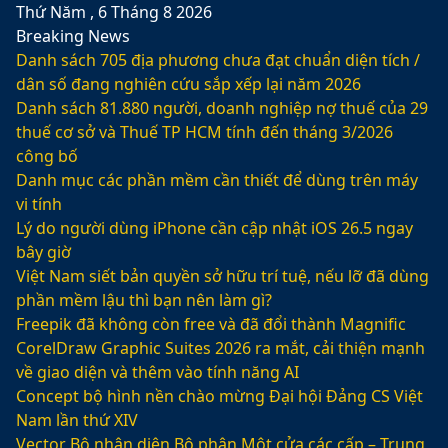
Thứ Năm , 6 Tháng 8 2026
Breaking News
Danh sách 705 địa phương chưa đạt chuẩn diện tích /
dân số đang nghiên cứu sắp xếp lại năm 2026
Danh sách 81.880‬ người, doanh nghiệp nợ thuế của 29
thuế cơ sở và Thuế TP HCM tính đến tháng 3/2026
công bố
Danh mục các phần mềm cần thiết để dùng trên máy
vi tính
Lý do người dùng iPhone cần cập nhật iOS 26.5 ngay
bây giờ
Việt Nam siết bản quyền sở hữu trí tuệ, nếu lỡ đã dùng
phần mềm lậu thì bạn nên làm gì?
Freepik đã không còn free và đã đổi thành Magnific
CorelDraw Graphic Suites 2026 ra mắt, cải thiện mạnh
về giao diện và thêm vào tính năng AI
Concept bộ hình nền chào mừng Đại hội Đảng CS Việt
Nam lần thứ XIV
Vector Bộ nhận diện Bộ phận Một cửa các cấp – Trung