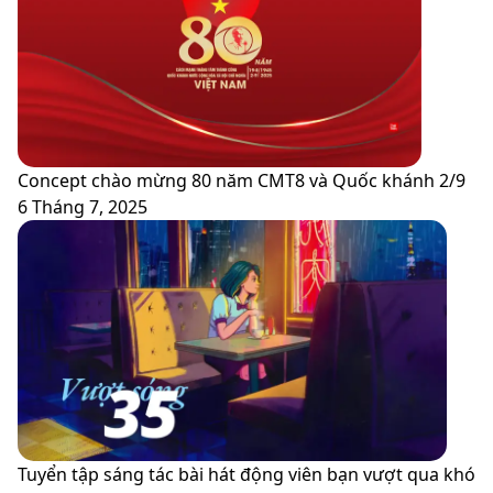
vừa
chủ
mới
đề
ra
“Thành
mắt
phố
trên
thân
iPhone
thiện
với
Concept chào mừng 80 năm CMT8 và Quốc khánh 2/9
trẻ
6 Tháng 7, 2025
em”
-
Năm
2021
Tuyển tập sáng tác bài hát động viên bạn vượt qua khó