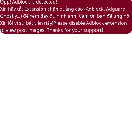
Facebook
Pinterest
Messenger
Messenger
Viber
Back
Close
Facebook
X
LinkedIn
YouTube
Google
Opp! Adblock is detected!
to
Play
Xin hãy tắt Extension chặn quảng cáo (Adblock, Adguard,
top
Ghostly...) để xem đầy đủ hình ảnh! Cảm ơn bạn đã ủng hộ!
button
Xin lỗi vì sự bất tiện này!Please disable Adblock extension
to view post images! Thanks for your support!