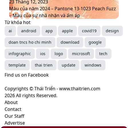
thương
sắc
2025
Màu
23 Tháng 12, 2023
hiệu
chủ
–
của
Màu của năm 2024 – Pantone 13-1023 Peach Fuzz
mới
đạo
Mocha
năm
– Màu của sự nhã nhặn và ấm áp
thống
Mousse
2024
Từ khóa hot
trị
–
–
ai
android
app
apple
covid19
design
xu
màu
Pantone
doan tncs ho chi minh
hướng
nâu
13-
download
google
năm
cà
1023
infographic
ios
logo
microsoft
tech
2025
phê
Peach
mang
Fuzz
template
thai trien
update
windows
ý
–
Find us on Facebook
nghĩa
Màu
gì?
của
Copyrights © Thái Triển - www.thaitrien.com
sự
2026 All rights Reserved.
nhã
About
nhặn
Contact
và
Our Staff
ấm
Advertise
áp