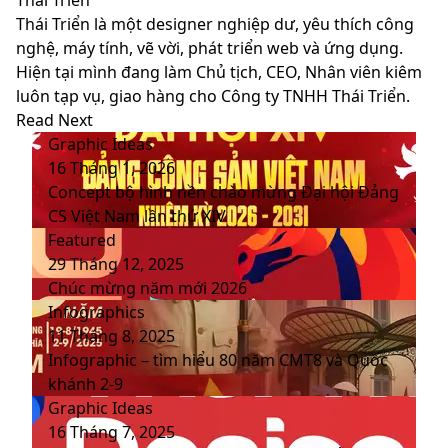
Thái Triển là một designer nghiệp dư, yêu thích công
nghệ, máy tính, vẽ vời, phát triển web và ứng dụng.
Hiện tại mình đang làm Chủ tịch, CEO, Nhân viên kiêm
luôn tạp vụ, giao hàng cho Công ty TNHH Thái Triển.
Website
Facebook
LinkedIn
YouTube
Read Next
Graphic Ideas
16 Tháng 1, 2026
Concept bộ hình nền chào mừng Đại hội Đảng
CS Việt Nam lần thứ XIV
Featured
29 Tháng 12, 2025
Chúc mừng năm mới 2026
Infographics
11 Tháng 8, 2025
Infographic – tìm hiểu 80 năm CMT8 và Quốc
khánh 2-9
Graphic Ideas
16 Tháng 7, 2025