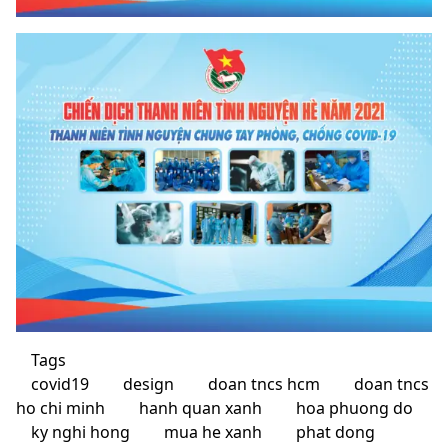
Tags
covid19
design
doan tncs hcm
doan tncs
ho chi minh
hanh quan xanh
hoa phuong do
ky nghi hong
mua he xanh
phat dong