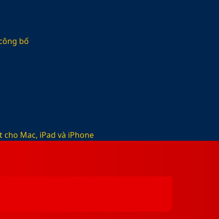
 công bố
t cho Mac, iPad và iPhone