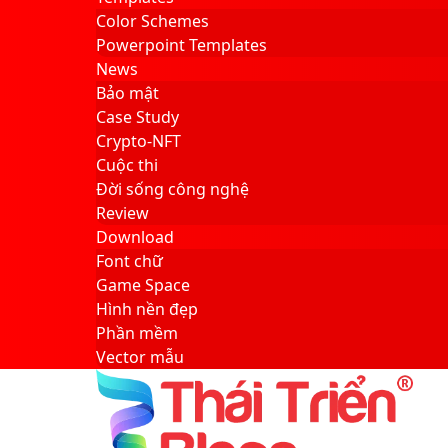
Color Schemes
Powerpoint Templates
News
Bảo mật
Case Study
Crypto-NFT
Cuộc thi
Đời sống công nghệ
Review
Download
Font chữ
Game Space
Hình nền đẹp
Phần mềm
Vector mẫu
Sidebar
Search
for