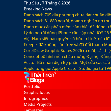
Thứ Sáu , 7 Tháng 8 2026
Breaking News
Danh sách 705 địa phương chưa đạt chuẩn diện
Danh sách 81.880‬ người, doanh nghiệp nợ thu
Danh mục các phần mềm cần thiết để dùng trê
Lý do người dùng iPhone cần cập nhật iOS 26.
Việt Nam siết bản quyền sở hữu trí tuệ, nếu l
Freepik đã không còn free và đã đổi thành Mag
CorelDraw Graphic Suites 2026 ra mắt, cải thi
Concept bộ hình nền chào mừng Đại hội Đảng 
Vector Bộ nhận diện Bộ phận Một cửa các cấp
Apple tung gói Apple Creator Studio giá từ 1
Facebook
X
LinkedIn
YouTube
Google
Sidebar
Switch
Play
skin
Portfolio
Graphic Ideas
Infographics
Media Projects
Templates