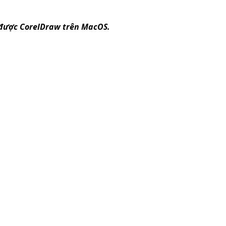
g được CorelDraw trên MacOS.