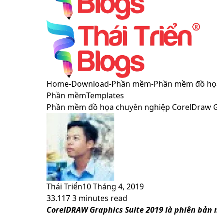
Menu
Switch
Home
-
Download
-
Phần mềm
-
Phần mềm đồ họa
skin
Phần mềm
Templates
Phần mềm đồ họa chuyên nghiệp CorelDraw Gr
Thái Triển
10 Tháng 4, 2019
33.117
3 minutes read
Facebook
X
LinkedIn
Pinterest
Messenger
Messenger
WhatsApp
Telegram
Viber
Share
Print
CorelDRAW Graphics Suite 2019 là phiên bản