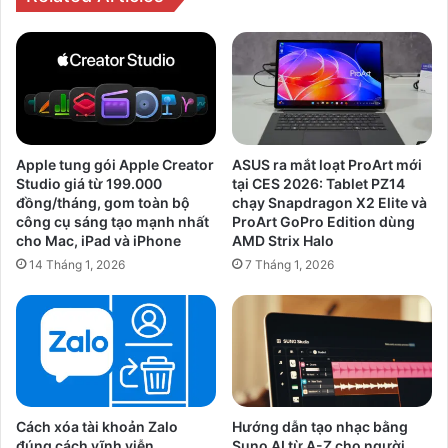
Apple tung gói Apple Creator
ASUS ra mắt loạt ProArt mới
Studio giá từ 199.000
tại CES 2026: Tablet PZ14
đồng/tháng, gom toàn bộ
chạy Snapdragon X2 Elite và
công cụ sáng tạo mạnh nhất
ProArt GoPro Edition dùng
cho Mac, iPad và iPhone
AMD Strix Halo
14 Tháng 1, 2026
7 Tháng 1, 2026
Cách xóa tài khoản Zalo
Hướng dẫn tạo nhạc bằng
đúng cách vĩnh viễn
Suno AI từ A-Z cho người