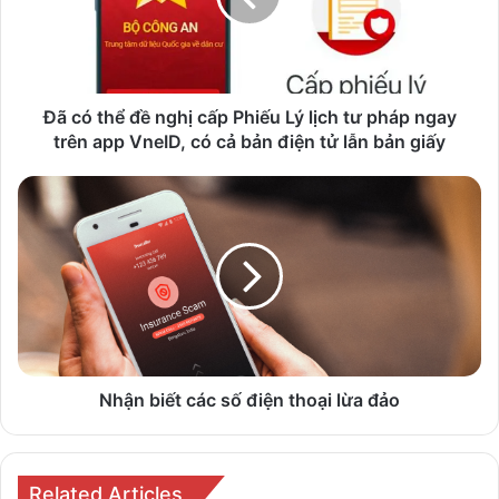
cấp
Phiếu
Lý
lịch
tư
Đã có thể đề nghị cấp Phiếu Lý lịch tư pháp ngay
pháp
trên app VneID, có cả bản điện tử lẫn bản giấy
ngay
trên
Nhận
app
biết
VneID,
các
có
số
cả
điện
bản
thoại
điện
lừa
tử
đảo
lẫn
bản
Nhận biết các số điện thoại lừa đảo
giấy
Related Articles