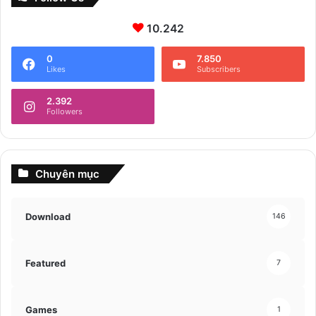
10.242
0
7.850
Likes
Subscribers
2.392
Followers
Chuyên mục
Download
146
Featured
7
Games
1