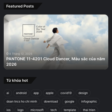
Featured Posts
PANTONE
11-
4201
Cloud
Dancer,
Màu
sắc
của
8 Tháng 12, 2025
PANTONE 11-4201 Cloud Dancer, Màu sắc của năm
năm
2026
2026
Từ khóa hot
ai
android
app
apple
covid19
design
doan tncs ho chi minh
download
google
infographic
ios
logo
microsoft
tech
template
thai trien