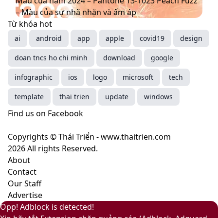
Màu của năm 2024 – Pantone 13-1023 Peach Fuzz
mới
đạo
Mocha
năm
– Màu của sự nhã nhặn và ấm áp
thống
Mousse
2024
Từ khóa hot
trị
–
–
ai
android
app
apple
covid19
design
xu
màu
Pantone
doan tncs ho chi minh
hướng
nâu
13-
download
google
năm
cà
1023
infographic
ios
logo
microsoft
tech
2025
phê
Peach
mang
Fuzz
template
thai trien
update
windows
ý
–
Find us on Facebook
nghĩa
Màu
gì?
của
Copyrights © Thái Triển - www.thaitrien.com
sự
2026 All rights Reserved.
nhã
About
nhặn
Contact
và
Our Staff
ấm
Advertise
áp
Facebook
Pinterest
Messenger
Messenger
Viber
Back
Close
Facebook
X
LinkedIn
YouTube
Google
Opp! Adblock is detected!
to
Play