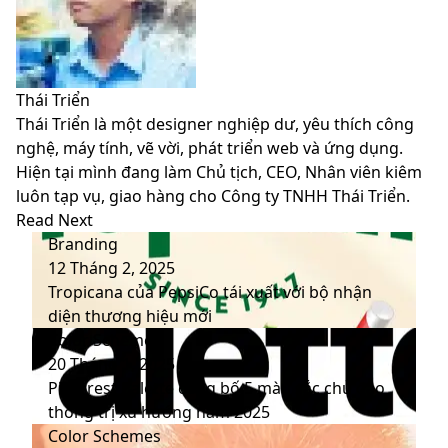
Thái Triển
Thái Triển là một designer nghiệp dư, yêu thích công
nghệ, máy tính, vẽ vời, phát triển web và ứng dụng.
Hiện tại mình đang làm Chủ tịch, CEO, Nhân viên kiêm
luôn tạp vụ, giao hàng cho Công ty TNHH Thái Triển.
Website
Facebook
LinkedIn
YouTube
Read Next
Branding
12 Tháng 2, 2025
Tropicana của PepsiCo tái xuất với bộ nhận
diện thương hiệu mới
Color Schemes
20 Tháng 1, 2025
Pinterest Palette công bố 5 màu sắc chủ đạo
thống trị xu hướng năm 2025
Color Schemes