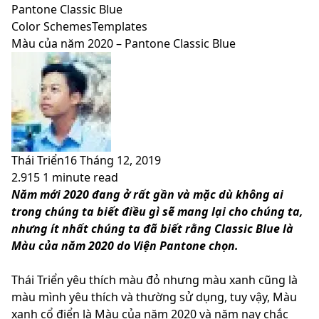
skin
Pantone Classic Blue
Color Schemes
Templates
Màu của năm 2020 – Pantone Classic Blue
Thái Triển
16 Tháng 12, 2019
2.915
1 minute read
Facebook
X
LinkedIn
Pinterest
Messenger
Messenger
WhatsApp
Telegram
Viber
Share
Print
Năm mới 2020 đang ở rất gần và mặc dù không ai
via
trong chúng ta biết điều gì sẽ mang lại cho chúng ta,
Email
nhưng ít nhất chúng ta đã biết rằng Classic Blue là
Màu của năm 2020 do Viện Pantone chọn.
Thái Triển yêu thích màu đỏ nhưng màu xanh cũng là
màu mình yêu thích và thường sử dụng, tuy vậy, Màu
xanh cổ điển là Màu của năm 2020 và năm nay chắc