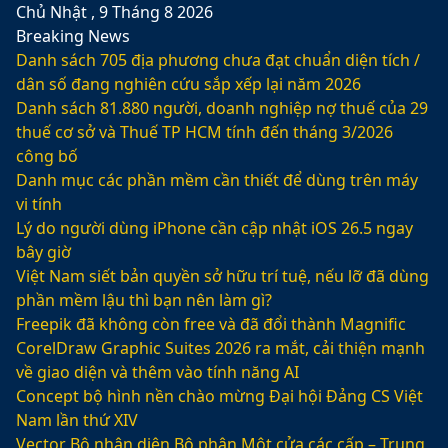
Chủ Nhật , 9 Tháng 8 2026
Breaking News
Danh sách 705 địa phương chưa đạt chuẩn diện tích /
dân số đang nghiên cứu sắp xếp lại năm 2026
Danh sách 81.880‬ người, doanh nghiệp nợ thuế của 29
thuế cơ sở và Thuế TP HCM tính đến tháng 3/2026
công bố
Danh mục các phần mềm cần thiết để dùng trên máy
vi tính
Lý do người dùng iPhone cần cập nhật iOS 26.5 ngay
bây giờ
Việt Nam siết bản quyền sở hữu trí tuệ, nếu lỡ đã dùng
phần mềm lậu thì bạn nên làm gì?
Freepik đã không còn free và đã đổi thành Magnific
CorelDraw Graphic Suites 2026 ra mắt, cải thiện mạnh
về giao diện và thêm vào tính năng AI
Concept bộ hình nền chào mừng Đại hội Đảng CS Việt
Nam lần thứ XIV
Vector Bộ nhận diện Bộ phận Một cửa các cấp – Trung