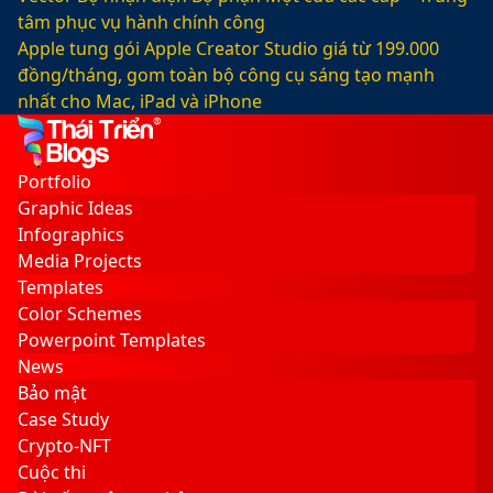
tâm phục vụ hành chính công
Apple tung gói Apple Creator Studio giá từ 199.000
đồng/tháng, gom toàn bộ công cụ sáng tạo mạnh
nhất cho Mac, iPad và iPhone
Facebook
X
LinkedIn
YouTube
Google
Sidebar
Switch
Play
skin
Portfolio
Graphic Ideas
Infographics
Media Projects
Templates
Color Schemes
Powerpoint Templates
News
Bảo mật
Case Study
Crypto-NFT
Cuộc thi