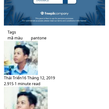
Tags
mã màu
pantone
Thái Triển
16 Tháng 12, 2019
2.915
1 minute read
Facebook
X
LinkedIn
Pinterest
Messenger
Messenger
WhatsApp
Telegram
Viber
Share
Print
Facebook
X
LinkedIn
Pinterest
Messenger
Messenger
WhatsApp
Telegram
Viber
Share
Print
via
via
Email
Email