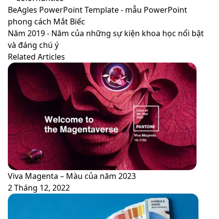
BeAgles
BeAgles PowerPoint Template - mẫu PowerPoint
PowerPoint
phong cách Mắt Biếc
Template
Năm
Năm 2019 - Năm của những sự kiện khoa học nổi bật
-
2019
và đáng chú ý
mẫu
-
Related Articles
PowerPoint
Năm
phong
của
cách
những
Mắt
sự
Biếc
kiện
khoa
học
nổi
bật
và
Viva Magenta – Màu của năm 2023
đáng
2 Tháng 12, 2022
chú
ý