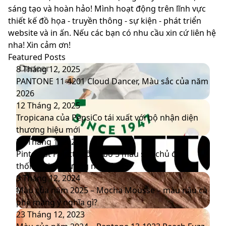
sáng tạo và hoàn hảo! Mình hoạt động trên lĩnh vực
thiết kế đồ họa - truyền thông - sự kiện - phát triển
website và in ấn. Nếu các bạn có nhu cầu xin cứ liên hệ
nha! Xin cảm ơn!
Featured Posts
PANTONE
8 Tháng 12, 2025
11-
PANTONE 11-4201 Cloud Dancer, Màu sắc của năm
4201
2026
Cloud
Tropicana
12 Tháng 2, 2025
Dancer,
của
Tropicana của PepsiCo tái xuất với bộ nhận diện
Màu
PepsiCo
thương hiệu mới
sắc
tái
Pinterest
20 Tháng 1, 2025
của
xuất
Palette
Pinterest Palette công bố 5 màu sắc chủ đạo
năm
với
công
thống trị xu hướng năm 2025
2026
bộ
bố
Màu
9 Tháng 12, 2024
nhận
5
của
Màu của năm 2025 – Mocha Mousse – màu nâu cà
diện
màu
năm
phê mang ý nghĩa gì?
thương
sắc
2025
Màu
23 Tháng 12, 2023
hiệu
chủ
–
của