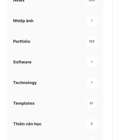
News
368
Nhiếp ảnh
1
Portfolio
189
Software
1
Technology
1
Templates
61
Thiên văn học
5