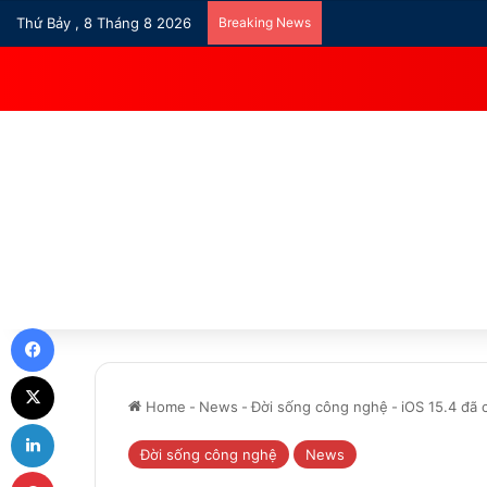
Thứ Bảy , 8 Tháng 8 2026
Breaking News
Facebook
X
Home
-
News
-
Đời sống công nghệ
-
iOS 15.4 đã 
LinkedIn
Đời sống công nghệ
News
Pinterest