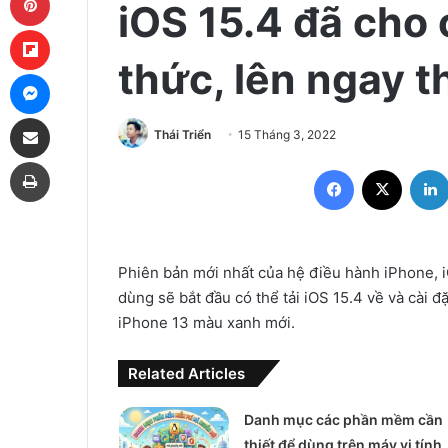
iOS 15.4 đã cho
Flipboard
thức, lên ngay t
Messenger
Share via Email
Thái Triển
15 Tháng 3, 2022
Print
Facebook
X
Phiên bản mới nhất của hệ điều hành iPhone, 
dùng sẽ bắt đầu có thể tải iOS 15.4 về và cài 
iPhone 13 màu xanh mới.
Related Articles
Danh mục các phần mềm cần
thiết để dùng trên máy vi tính