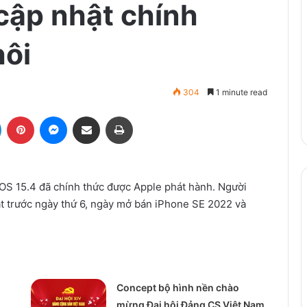
 cập nhật chính
hôi
304
1 minute read
LinkedIn
Pinterest
Messenger
Share via Email
Print
iOS 15.4 đã chính thức được Apple phát hành. Người
đặt trước ngày thứ 6, ngày mở bán iPhone SE 2022 và
Concept bộ hình nền chào
mừng Đại hội Đảng CS Việt Nam