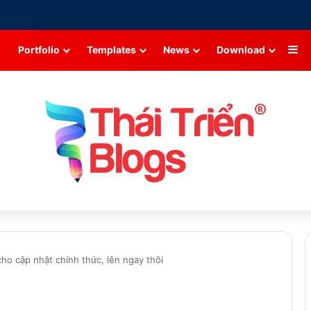
Si
Portfolio
Templates
News
Download
cho cập nhật chính thức, lên ngay thôi