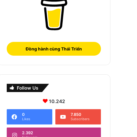
Đồng hành cùng Thái Triển
Follow Us
10.242
0
7.850
Likes
Subscribers
2.392