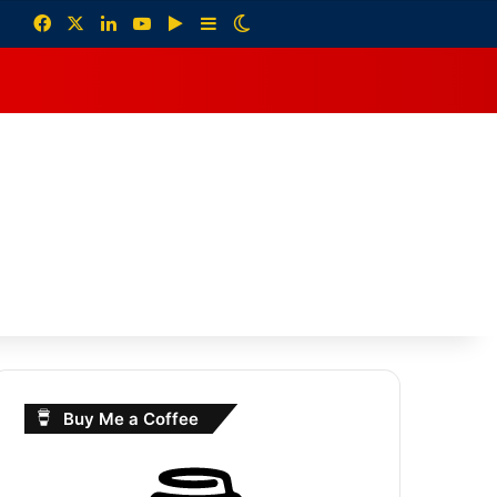
Facebook
X
LinkedIn
YouTube
Google Play
Sidebar
Switch skin
debar
Buy Me a Coffee