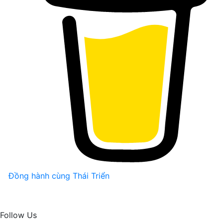
thanh
đến
tai
người
Đồng hành cùng Thái Triển
Follow Us