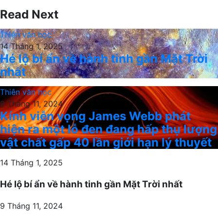
Read Next
Thiên văn học
14 Tháng 1, 2025
Hé lộ bí ẩn về hành tinh gần Mặt Trời
nhất
Thiên văn học
9 Tháng 11, 2024
Kính viễn vọng James Webb phát
hiện ra một lỗ đen đang hấp thụ lượng
vật chất gấp 40 lần giới hạn lý thuyết
14 Tháng 1, 2025
Hé lộ bí ẩn về hành tinh gần Mặt Trời nhất
9 Tháng 11, 2024