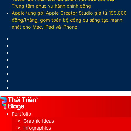
Trung tâm phục vụ hành chính công
Apple tung gói Apple Creator Studio giá từ 199.000
đồng/tháng, gom toàn bộ công cụ sáng tạo mạnh
nhất cho Mac, iPad và iPhone
Facebook
X
LinkedIn
YouTube
Google
Play
Sidebar
Switch
skin
Portfolio
Graphic Ideas
Infographics