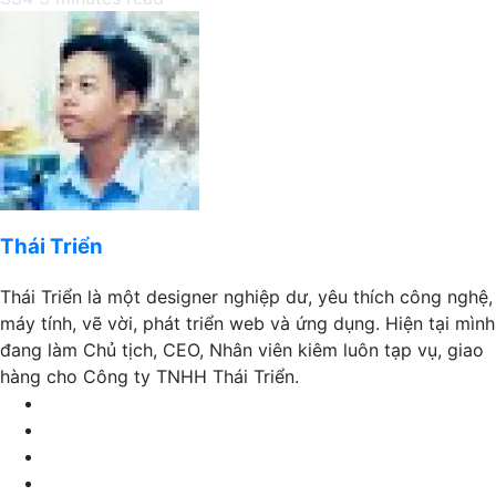
Facebook
X
LinkedIn
Pinterest
Messenger
Messenger
WhatsApp
Telegram
Viber
Share
Print
Facebook
X
LinkedIn
Pinterest
Messenger
Messenger
WhatsApp
Telegram
Viber
Share
Print
via
via
Email
Email
Thái Triển
Thái Triển là một designer nghiệp dư, yêu thích công nghệ,
máy tính, vẽ vời, phát triển web và ứng dụng. Hiện tại mình
đang làm Chủ tịch, CEO, Nhân viên kiêm luôn tạp vụ, giao
hàng cho Công ty TNHH Thái Triển.
Website
Facebook
LinkedIn
YouTube