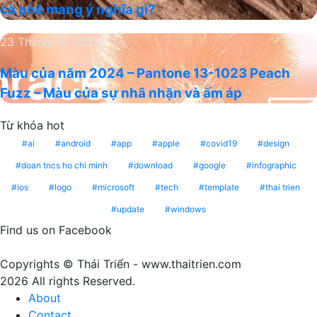
cà phê mang ý nghĩa gì?
2025
đạo
–
thống
Màu
23 Tháng 12, 2023
Mocha
trị
của
Mousse
xu
Màu của năm 2024 – Pantone 13-1023 Peach
năm
–
hướng
Fuzz – Màu của sự nhã nhặn và ấm áp
2024
màu
năm
–
nâu
2025
Từ khóa hot
Pantone
cà
13-
ai
android
app
apple
covid19
design
phê
1023
mang
doan tncs ho chi minh
download
google
infographic
Peach
ý
ios
logo
microsoft
tech
template
thai trien
Fuzz
nghĩa
update
windows
–
gì?
Màu
Find us on Facebook
của
sự
Copyrights © Thái Triển - www.thaitrien.com
nhã
2026 All rights Reserved.
nhặn
About
và
Contact