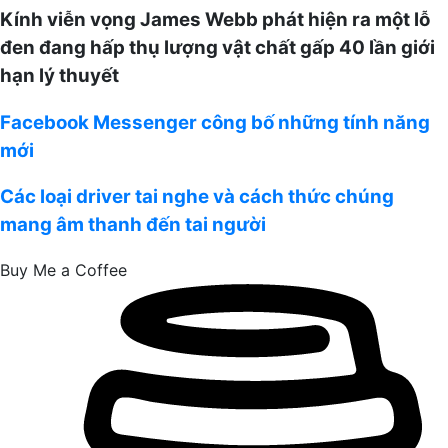
Kính viễn vọng James Webb phát hiện ra một lỗ
đen đang hấp thụ lượng vật chất gấp 40 lần giới
hạn lý thuyết
Facebook
Facebook Messenger công bố những tính năng
Messenger
mới
công
bố
Các
Các loại driver tai nghe và cách thức chúng
những
loại
mang âm thanh đến tai người
tính
driver
năng
tai
Buy Me a Coffee
mới
nghe
và
cách
thức
chúng
mang
âm