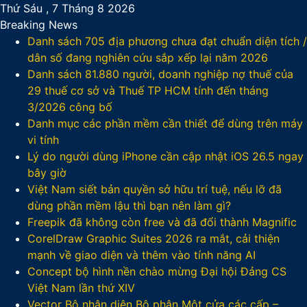
Thứ Sáu , 7 Tháng 8 2026
Breaking News
Danh sách 705 địa phương chưa đạt chuẩn diện tích /
dân số đang nghiên cứu sắp xếp lại năm 2026
Danh sách 81.880‬ người, doanh nghiệp nợ thuế của
29 thuế cơ sở và Thuế TP HCM tính đến tháng
3/2026 công bố
Danh mục các phần mềm cần thiết để dùng trên máy
vi tính
Lý do người dùng iPhone cần cập nhật iOS 26.5 ngay
bây giờ
Việt Nam siết bản quyền sở hữu trí tuệ, nếu lỡ đã
dùng phần mềm lậu thì bạn nên làm gì?
Freepik đã không còn free và đã đổi thành Magnific
CorelDraw Graphic Suites 2026 ra mắt, cải thiện
mạnh về giao diện và thêm vào tính năng AI
Concept bộ hình nền chào mừng Đại hội Đảng CS
Việt Nam lần thứ XIV
Vector Bộ nhận diện Bộ phận Một cửa các cấp –