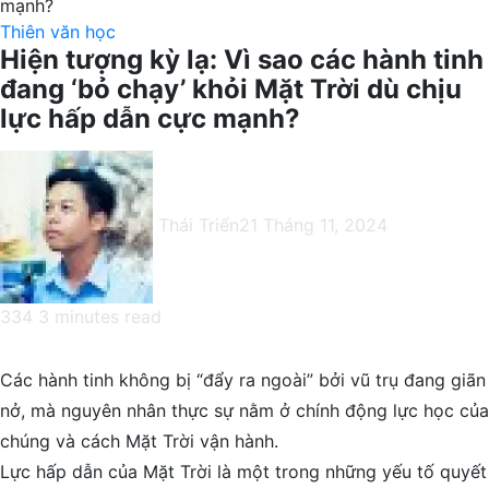
mạnh?
Thiên văn học
Hiện tượng kỳ lạ: Vì sao các hành tinh
đang ‘bỏ chạy’ khỏi Mặt Trời dù chịu
lực hấp dẫn cực mạnh?
Thái Triển
21 Tháng 11, 2024
334
3 minutes read
Facebook
X
LinkedIn
Pinterest
Messenger
Messenger
WhatsApp
Telegram
Viber
Share
Print
via
Các hành tinh không bị “đẩy ra ngoài” bởi vũ trụ đang giãn
Email
nở, mà nguyên nhân thực sự nằm ở chính động lực học của
chúng và cách Mặt Trời vận hành.
Lực hấp dẫn của Mặt Trời là một trong những yếu tố quyết