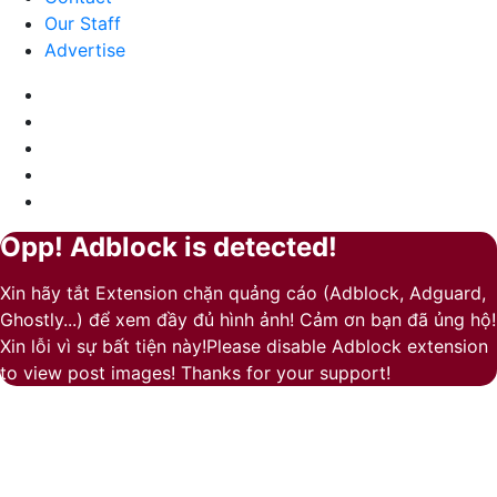
ấm
Our Staff
áp
Advertise
Facebook
X
LinkedIn
YouTube
Google
Play
Opp! Adblock is detected!
Facebook
Pinterest
Messenger
Messenger
Viber
Back
Close
to
Xin hãy tắt Extension chặn quảng cáo (Adblock, Adguard,
top
Ghostly...) để xem đầy đủ hình ảnh! Cảm ơn bạn đã ủng hộ!
button
Xin lỗi vì sự bất tiện này!Please disable Adblock extension
to view post images! Thanks for your support!