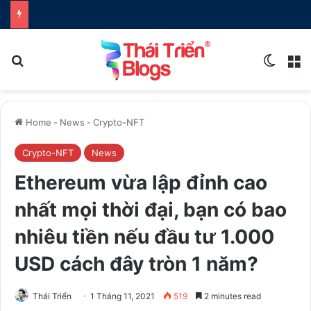
Search for
Switch
M
Home
-
News
-
Crypto-NFT
Crypto-NFT
News
Ethereum vừa lập đỉnh cao
nhất mọi thời đại, bạn có bao
nhiêu tiền nếu đầu tư 1.000
USD cách đây tròn 1 năm?
Thái Triển
1 Tháng 11, 2021
519
2 minutes read