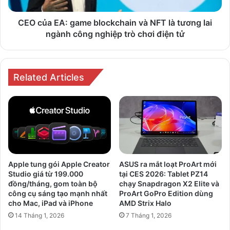
tương
lai
CEO của EA: game blockchain và NFT là tương lai
ngành
ngành công nghiệp trò chơi điện tử
công
nghiệp
trò
chơi
Related Articles
điện
tử
Apple tung gói Apple Creator
ASUS ra mắt loạt ProArt mới
Studio giá từ 199.000
tại CES 2026: Tablet PZ14
đồng/tháng, gom toàn bộ
chạy Snapdragon X2 Elite và
công cụ sáng tạo mạnh nhất
ProArt GoPro Edition dùng
cho Mac, iPad và iPhone
AMD Strix Halo
14 Tháng 1, 2026
7 Tháng 1, 2026