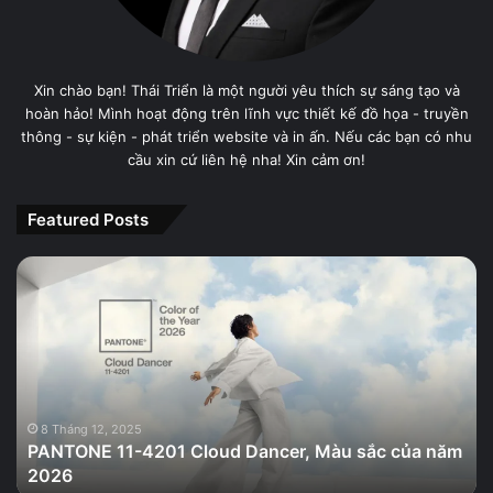
Xin chào bạn! Thái Triển là một người yêu thích sự sáng tạo và
hoàn hảo! Mình hoạt động trên lĩnh vực thiết kế đồ họa - truyền
thông - sự kiện - phát triển website và in ấn. Nếu các bạn có nhu
cầu xin cứ liên hệ nha! Xin cảm ơn!
Featured Posts
PANTONE
11-
4201
Cloud
Dancer,
Màu
sắc
của
8 Tháng 12, 2025
PANTONE 11-4201 Cloud Dancer, Màu sắc của năm
năm
2026
2026