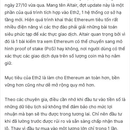
ngày 27/10 vừa qua. Mang tên Altair, đợt update này là một
phần của quá trình tích hợp vào Eth2, 1 hệ thống cơ sở hạ
tầng mới. Hiện quá trình khai thác Ethereum tiêu tốn rất
nhiều điện năng vì các thợ đào phải giải những bài toán
siêu phức tạp để xác thực giao dịch. Altair quan trọng bởi vì
đó là 1 bài kiểm tra xem Ethereum có thể chuyển sang mô
hình proof of stake (PoS) hay không, nơi người dùng có thể
xác thực các giao dịch dựa trên số lượng coin mà họ nắm
giữ.
Mục tiêu của Eth2 là làm cho Ethereum an toàn hơn, bền
vững hơn cũng như dễ mở rộng quy mô hơn.
Theo các chuyên gia, điều cần nhớ khi đầu tư vào tiền số là
những dữ liệu lịch sử không thể đảm bảo cho mức lợi
nhuận mà bạn sẽ thu được trong tương lai. Chỉ nên đầu tư
khi đã lường trước được rủi ro và sẵn sàng chấp nhận thua
lỗ. Thay vì đầu tư mua vào một lượng lớn chỉ trong 1 lần,