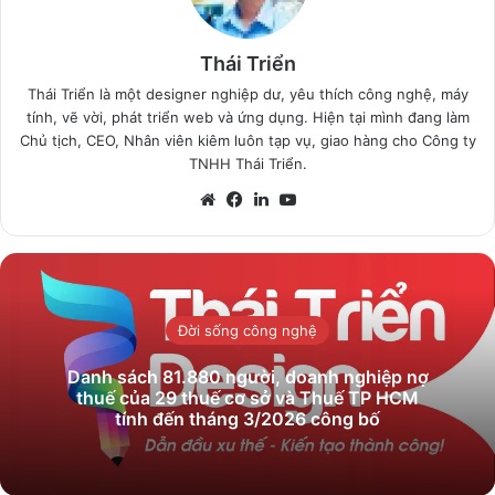
Thái Triển
Thái Triển là một designer nghiệp dư, yêu thích công nghệ, máy
tính, vẽ vời, phát triển web và ứng dụng. Hiện tại mình đang làm
Chủ tịch, CEO, Nhân viên kiêm luôn tạp vụ, giao hàng cho Công ty
TNHH Thái Triển.
Website
Facebook
LinkedIn
YouTube
Đời sống công nghệ
Danh sách 81.880‬ người, doanh nghiệp nợ
thuế của 29 thuế cơ sở và Thuế TP HCM
tính đến tháng 3/2026 công bố