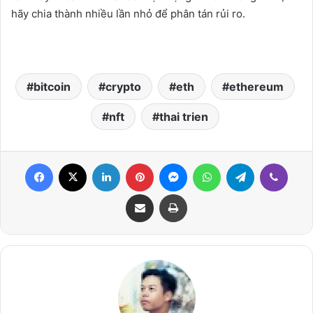
hãy chia thành nhiều lần nhỏ để phân tán rủi ro.
bitcoin
crypto
eth
ethereum
nft
thai trien
Facebook
X
LinkedIn
Pinterest
Messenger
WhatsApp
Telegram
Viber
Share via Email
Print