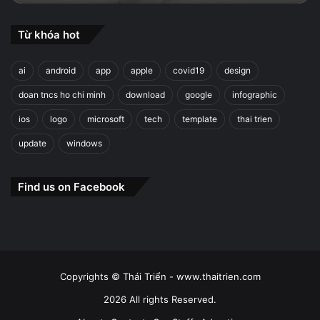
Từ khóa hot
ai
android
app
apple
covid19
design
doan tncs ho chi minh
download
google
infographic
ios
logo
microsoft
tech
template
thai trien
update
windows
Find us on Facebook
Copyrights © Thái Triển - www.thaitrien.com
2026 All rights Reserved.