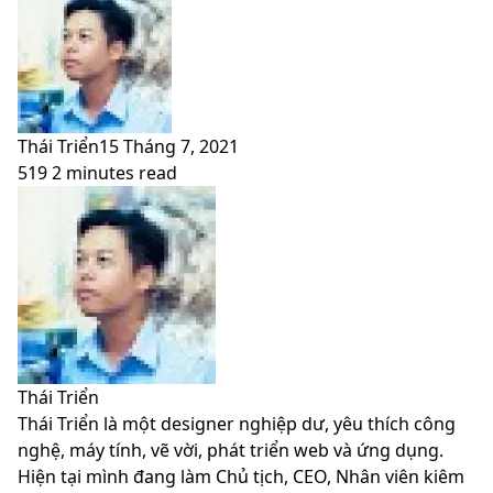
Thái Triển
15 Tháng 7, 2021
519
2 minutes read
Facebook
X
LinkedIn
Pinterest
Messenger
Messenger
WhatsApp
Telegram
Viber
Share
Print
Facebook
X
LinkedIn
Pinterest
Messenger
Messenger
WhatsApp
Telegram
Viber
Share
Print
via
via
Email
Email
Thái Triển
Thái Triển là một designer nghiệp dư, yêu thích công
nghệ, máy tính, vẽ vời, phát triển web và ứng dụng.
Hiện tại mình đang làm Chủ tịch, CEO, Nhân viên kiêm