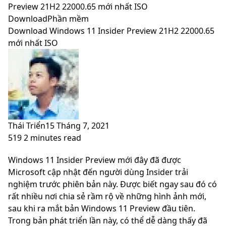
skin
Preview 21H2 22000.65 mới nhất ISO
Download
Phần mềm
Download Windows 11 Insider Preview 21H2 22000.65
mới nhất ISO
Thái Triển
15 Tháng 7, 2021
519
2 minutes read
Facebook
X
LinkedIn
Pinterest
Messenger
Messenger
WhatsApp
Telegram
Viber
Share
Print
Windows 11 Insider Preview mới đây đã được
via
Microsoft cập nhật đến người dùng Insider trải
Email
nghiệm trước phiên bản này. Được biết ngay sau đó có
rất nhiều nơi chia sẻ rầm rộ về những hình ảnh mới,
sau khi ra mắt bản Windows 11 Preview đầu tiên.
Trong bản phát triển lần này, có thể dễ dàng thấy đã