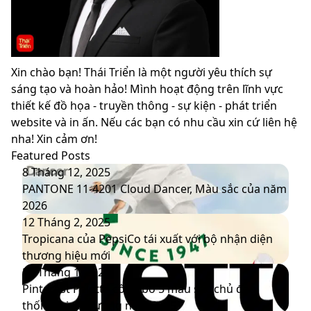
Xin chào bạn! Thái Triển là một người yêu thích sự
sáng tạo và hoàn hảo! Mình hoạt động trên lĩnh vực
thiết kế đồ họa - truyền thông - sự kiện - phát triển
website và in ấn. Nếu các bạn có nhu cầu xin cứ liên hệ
nha! Xin cảm ơn!
Featured Posts
PANTONE
8 Tháng 12, 2025
11-
PANTONE 11-4201 Cloud Dancer, Màu sắc của năm
4201
2026
Cloud
Tropicana
12 Tháng 2, 2025
Dancer,
của
Tropicana của PepsiCo tái xuất với bộ nhận diện
Màu
PepsiCo
thương hiệu mới
sắc
tái
Pinterest
20 Tháng 1, 2025
của
xuất
Palette
Pinterest Palette công bố 5 màu sắc chủ đạo
năm
với
công
thống trị xu hướng năm 2025