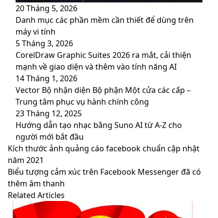
20 Tháng 5, 2026
Danh mục các phần mềm cần thiết để dùng trên
máy vi tính
5 Tháng 3, 2026
CorelDraw Graphic Suites 2026 ra mắt, cải thiện
mạnh về giao diện và thêm vào tính năng AI
14 Tháng 1, 2026
Vector Bộ nhận diện Bộ phận Một cửa các cấp –
Trung tâm phục vụ hành chính công
23 Tháng 12, 2025
Hướng dẫn tạo nhạc bằng Suno AI từ A-Z cho
người mới bắt đầu
Kích
Kích thước ảnh quảng cáo facebook chuẩn cập nhật
thước
năm 2021
ảnh
Biểu
Biểu tượng cảm xúc trên Facebook Messenger đã có
quảng
tượng
thêm âm thanh
cáo
cảm
Related Articles
facebook
xúc