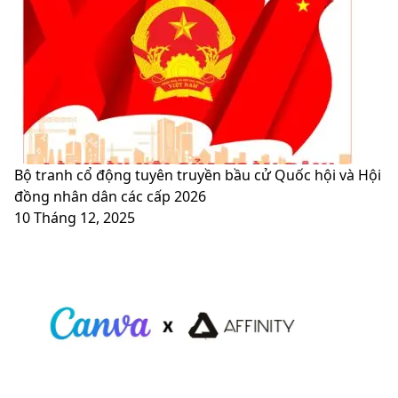
chuẩn
trên
cập
Facebook
nhật
Messenger
năm
đã
2021
có
thêm
âm
thanh
Bộ tranh cổ động tuyên truyền bầu cử Quốc hội và Hội
đồng nhân dân các cấp 2026
10 Tháng 12, 2025