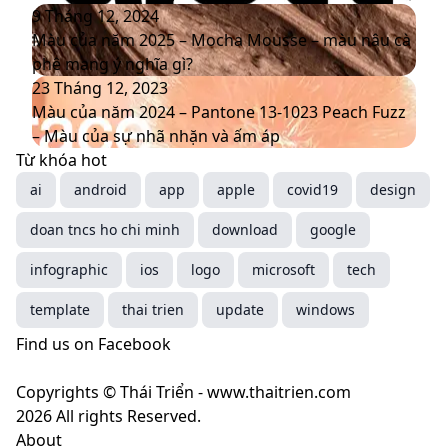
2026
bộ
bố
Màu
9 Tháng 12, 2024
nhận
5
của
Màu của năm 2025 – Mocha Mousse – màu nâu cà
diện
màu
năm
phê mang ý nghĩa gì?
thương
sắc
2025
Màu
23 Tháng 12, 2023
hiệu
chủ
–
của
Màu của năm 2024 – Pantone 13-1023 Peach Fuzz
mới
đạo
Mocha
năm
– Màu của sự nhã nhặn và ấm áp
thống
Mousse
2024
Từ khóa hot
trị
–
–
ai
android
app
apple
covid19
design
xu
màu
Pantone
doan tncs ho chi minh
hướng
nâu
13-
download
google
năm
cà
1023
infographic
ios
logo
microsoft
tech
2025
phê
Peach
mang
Fuzz
template
thai trien
update
windows
ý
–
Find us on Facebook
nghĩa
Màu
gì?
của
Copyrights © Thái Triển - www.thaitrien.com
sự
2026 All rights Reserved.
nhã
About
nhặn