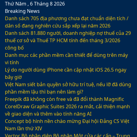
Thứ Năm , 6 Tháng 8 2026
Breaking News
Danh sách 705 địa phương chưa đạt chuẩn diện tích /
dân số đang nghiên cứu sắp xếp lại năm 2026
Danh sách 81.880‬ người, doanh nghiệp nợ thuế của 29
thuế cơ sở và Thuế TP HCM tính đến tháng 3/2026
công bố
Danh mục các phần mềm cần thiết để dùng trên máy
vi tính
Lý do người dùng iPhone cần cập nhật iOS 26.5 ngay
bây giờ
Việt Nam siết bản quyền sở hữu trí tuệ, nếu lỡ đã dùng
phần mềm lậu thì bạn nên làm gì?
Freepik đã không còn free và đã đổi thành Magnific
CorelDraw Graphic Suites 2026 ra mắt, cải thiện mạnh
về giao diện và thêm vào tính năng AI
Concept bộ hình nền chào mừng Đại hội Đảng CS Việt
Nam lần thứ XIV
Vector Bộ nhận diện Bộ phận Một cửa các cấp – Trung