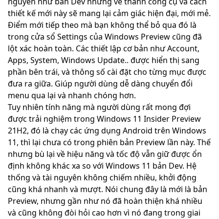
nguyên như bản Dev nhưng về thanh công cụ và cách
thiết kế mới này sẽ mang lại cảm giác hiện đại, mới mẻ.
Điểm mới tiếp theo mà bạn không thể bỏ qua đó là
trong cửa sổ Settings của Windows Preview cũng đã
lột xác hoàn toàn. Các thiết lập cơ bản như Account,
Apps, System, Windows Update.. được hiển thị sang
phần bên trái, và thông số cài đặt cho từng mục được
đưa ra giữa. Giúp người dùng dễ dàng chuyển đổi
menu qua lại và nhanh chóng hơn.
Tuy nhiên tính năng mà người dùng rất mong đợi
được trải nghiệm trong Windows 11 Insider Preview
21H2, đó là chạy các ứng dụng Android trên Windows
11, thì lại chưa có trong phiên bản Preview lần này. Thế
nhưng bù lại về hiệu năng và tốc độ vẫn giữ được ổn
định không khác xa so với Windows 11 bản Dev. Hệ
thống và tài nguyên không chiếm nhiều, khởi động
cũng khá nhanh và mượt. Nói chung đây là mới là bản
Preview, nhưng gần như nó đã hoàn thiện khá nhiều
và cũng không đòi hỏi cao hơn vì nó đang trong giai