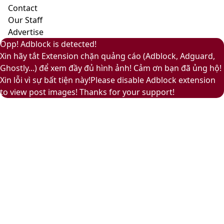
Contact
và
Our Staff
ấm
Advertise
áp
Facebook
Pinterest
Messenger
Messenger
Viber
Back
Close
Facebook
X
LinkedIn
YouTube
Google
Opp! Adblock is detected!
to
Play
Xin hãy tắt Extension chặn quảng cáo (Adblock, Adguard,
top
Ghostly...) để xem đầy đủ hình ảnh! Cảm ơn bạn đã ủng hộ!
button
Xin lỗi vì sự bất tiện này!Please disable Adblock extension
to view post images! Thanks for your support!