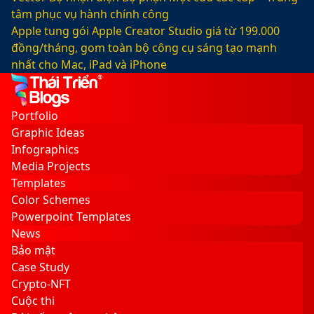
tâm phục vụ hành chính công
Apple tung gói Apple Creator Studio giá từ 199.000
đồng/tháng, gom toàn bộ công cụ sáng tạo mạnh
nhất cho Mac, iPad và iPhone
Facebook
X
LinkedIn
YouTube
Google
Sidebar
Switch
Play
skin
Portfolio
Graphic Ideas
Infographics
Media Projects
Templates
Color Schemes
Powerpoint Templates
News
Bảo mật
Case Study
Crypto-NFT
Cuộc thi