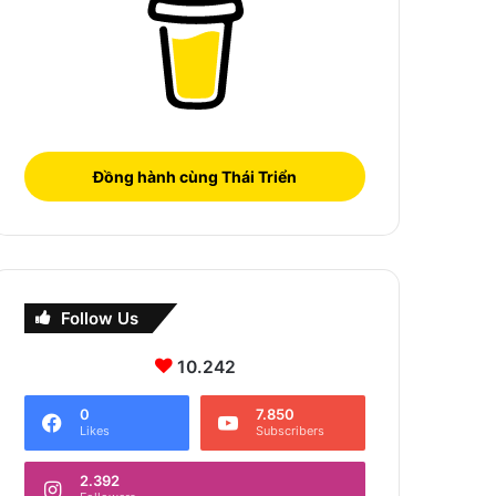
Đồng hành cùng Thái Triển
Follow Us
10.242
0
7.850
Likes
Subscribers
2.392