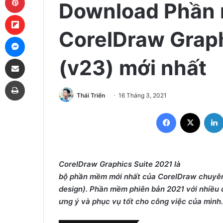
Download Phần
Flipboard
CorelDraw Graph
Messenger
Share via Email
(v23) mới nhất
Print
Thái Triển
16 Tháng 3, 2021
Facebook
X
CorelDraw Graphics Suite 2021 là
bộ phần mềm mới nhất của CorelDraw chuyên 
design). Phần mềm phiên bản 2021 với nhiều c
ưng ý và phục vụ tốt cho công việc của mình.