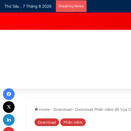
Thứ Sáu , 7 Tháng 8 2026
Breaking News
Facebook
X
Home
-
Download
-
Download Phần mềm đồ họa Co
LinkedIn
Download
Phần mềm
Pinterest