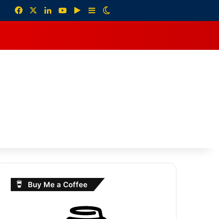
Facebook
X
LinkedIn
YouTube
Google Play
Sidebar
Switch skin
debar
Buy Me a Coffee