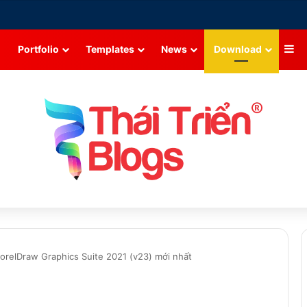
Si
Portfolio
Templates
News
Download
relDraw Graphics Suite 2021 (v23) mới nhất