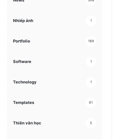
News
368
Nhiếp ảnh
1
Portfolio
189
Software
1
Technology
1
Templates
61
Thiên văn học
5