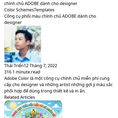
skin
chính chủ ADOBE dành cho designer
Color Schemes
Templates
Công cụ phối màu chính chủ ADOBE dành cho
designer
Thái Triển
12 Tháng 7, 2022
316
1 minute read
Facebook
X
LinkedIn
Pinterest
Messenger
Messenger
WhatsApp
Telegram
Viber
Share
Print
Adobe Color là một công cụ chính chủ miễn phí cung
via
cấp cho designer và những artist những gợi ý màu sắc
Email
phối hợp để dùng trong thiết kế và in ấn.
Related Articles