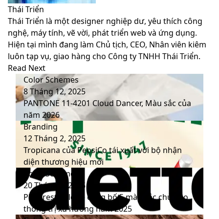
Thái Triển
Thái Triển là một designer nghiệp dư, yêu thích công
nghệ, máy tính, vẽ vời, phát triển web và ứng dụng.
Hiện tại mình đang làm Chủ tịch, CEO, Nhân viên kiêm
luôn tạp vụ, giao hàng cho Công ty TNHH Thái Triển.
Website
Facebook
LinkedIn
YouTube
Read Next
Color Schemes
8 Tháng 12, 2025
PANTONE 11-4201 Cloud Dancer, Màu sắc của
năm 2026
Branding
12 Tháng 2, 2025
Tropicana của PepsiCo tái xuất với bộ nhận
diện thương hiệu mới
Color Schemes
20 Tháng 1, 2025
Pinterest Palette công bố 5 màu sắc chủ đạo
thống trị xu hướng năm 2025