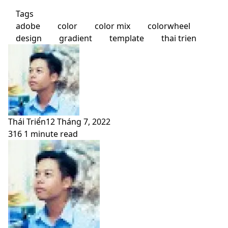
Tags
adobe
color
color mix
colorwheel
design
gradient
template
thai trien
Thái Triển
12 Tháng 7, 2022
316
1 minute read
Facebook
X
LinkedIn
Pinterest
Messenger
Messenger
WhatsApp
Telegram
Viber
Share
Print
Facebook
X
LinkedIn
Pinterest
Messenger
Messenger
WhatsApp
Telegram
Viber
Share
Print
via
via
Email
Email