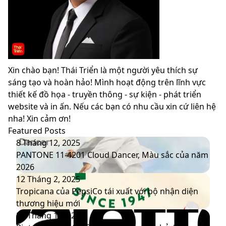
Xin chào bạn! Thái Triển là một người yêu thích sự
sáng tạo và hoàn hảo! Mình hoạt động trên lĩnh vực
thiết kế đồ họa - truyền thông - sự kiện - phát triển
website và in ấn. Nếu các bạn có nhu cầu xin cứ liên hệ
nha! Xin cảm ơn!
Featured Posts
PANTONE
8 Tháng 12, 2025
11-
PANTONE 11-4201 Cloud Dancer, Màu sắc của năm
4201
2026
Cloud
Tropicana
12 Tháng 2, 2025
Dancer,
của
Tropicana của PepsiCo tái xuất với bộ nhận diện
Màu
PepsiCo
thương hiệu mới
sắc
tái
Pinterest
20 Tháng 1, 2025