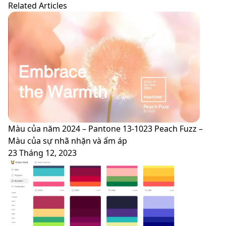
Cup
niệm
Related Articles
đầu
18
tiên
năm
ghi
hoạt
hình
động
với
với
chất
một
lượng
số
4K
cập
nhật
mới
Màu của năm 2024 – Pantone 13-1023 Peach Fuzz –
Màu của sự nhã nhặn và ấm áp
23 Tháng 12, 2023