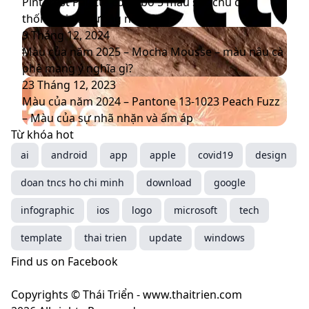
của
xuất
Palette
Pinterest Palette công bố 5 màu sắc chủ đạo
năm
với
công
thống trị xu hướng năm 2025
2026
bộ
bố
Màu
9 Tháng 12, 2024
nhận
5
của
Màu của năm 2025 – Mocha Mousse – màu nâu cà
diện
màu
năm
phê mang ý nghĩa gì?
thương
sắc
2025
Màu
23 Tháng 12, 2023
hiệu
chủ
–
của
Màu của năm 2024 – Pantone 13-1023 Peach Fuzz
mới
đạo
Mocha
năm
– Màu của sự nhã nhặn và ấm áp
thống
Mousse
2024
Từ khóa hot
trị
–
–
ai
android
app
apple
covid19
design
xu
màu
Pantone
doan tncs ho chi minh
hướng
nâu
13-
download
google
năm
cà
1023
infographic
ios
logo
microsoft
tech
2025
phê
Peach
mang
Fuzz
template
thai trien
update
windows
ý
–
Find us on Facebook
nghĩa
Màu
gì?
của
Copyrights © Thái Triển - www.thaitrien.com
sự