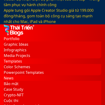
tâm phục vụ hành chính công
Apple tung gói Apple Creator Studio giá từ 199.000
đồng/tháng, gom toàn bộ công cụ sáng tạo mạnh
nhất cho Mac, iPad và iPhone
Facebook
X
LinkedIn
YouTube
Google
Sidebar
Switch
Play
skin
Portfolio
Graphic Ideas
Infographics
Media Projects
Templates
Color Schemes
Powerpoint Templates
News
Bảo mật
Case Study
Crypto-NFT
Cuộc thi