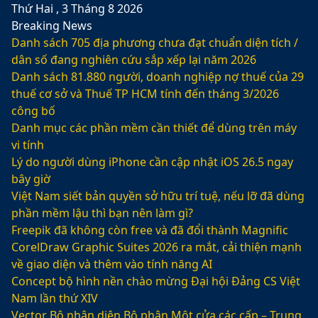
Thứ Hai , 3 Tháng 8 2026
Breaking News
Danh sách 705 địa phương chưa đạt chuẩn diện tích /
dân số đang nghiên cứu sắp xếp lại năm 2026
Danh sách 81.880‬ người, doanh nghiệp nợ thuế của 29
thuế cơ sở và Thuế TP HCM tính đến tháng 3/2026
công bố
Danh mục các phần mềm cần thiết để dùng trên máy
vi tính
Lý do người dùng iPhone cần cập nhật iOS 26.5 ngay
bây giờ
Việt Nam siết bản quyền sở hữu trí tuệ, nếu lỡ đã dùng
phần mềm lậu thì bạn nên làm gì?
Freepik đã không còn free và đã đổi thành Magnific
CorelDraw Graphic Suites 2026 ra mắt, cải thiện mạnh
về giao diện và thêm vào tính năng AI
Concept bộ hình nền chào mừng Đại hội Đảng CS Việt
Nam lần thứ XIV
Vector Bộ nhận diện Bộ phận Một cửa các cấp – Trung