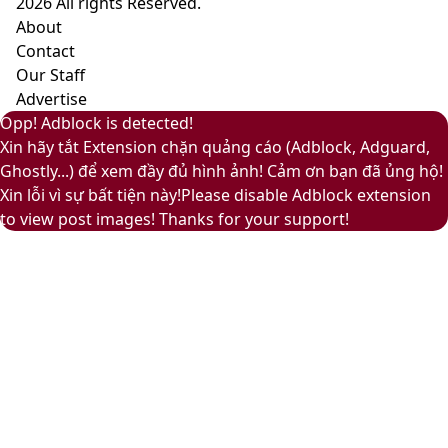
2026 All rights Reserved.
nhã
About
nhặn
Contact
và
Our Staff
ấm
Advertise
áp
Facebook
Pinterest
Messenger
Messenger
Viber
Back
Close
Facebook
X
LinkedIn
YouTube
Google
Opp! Adblock is detected!
to
Play
Xin hãy tắt Extension chặn quảng cáo (Adblock, Adguard,
top
Ghostly...) để xem đầy đủ hình ảnh! Cảm ơn bạn đã ủng hộ!
button
Xin lỗi vì sự bất tiện này!Please disable Adblock extension
to view post images! Thanks for your support!