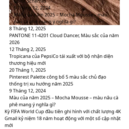
Color Schemes
9 Tháng 12, 2024
Màu của năm 2025 – Mocha Mousse – màu
nâu cà phê mang ý nghĩa gì?
8 Tháng 12, 2025
PANTONE 11-4201 Cloud Dancer, Màu sắc của năm
2026
12 Tháng 2, 2025
Tropicana của PepsiCo tái xuất với bộ nhận diện
thương hiệu mới
20 Tháng 1, 2025
Pinterest Palette công bố 5 màu sắc chủ đạo
thống trị xu hướng năm 2025
9 Tháng 12, 2024
Màu của năm 2025 – Mocha Mousse – màu nâu cà
phê mang ý nghĩa gì?
Kỳ
Kỳ FIFA World Cup đầu tiên ghi hình với chất lượng 4K
FIFA
Gmail
Gmail kỷ niệm 18 năm hoạt động với một số cập nhật
World
kỷ
mới