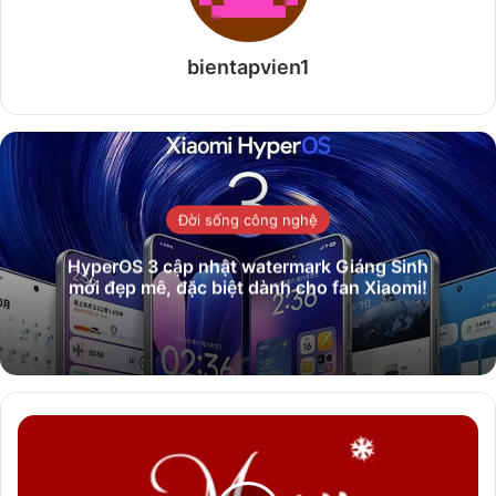
bientapvien1
Đời sống công nghệ
HyperOS 3 cập nhật watermark Giáng Sinh
mới đẹp mê, đặc biệt dành cho fan Xiaomi!
Điểm
danh
top
font