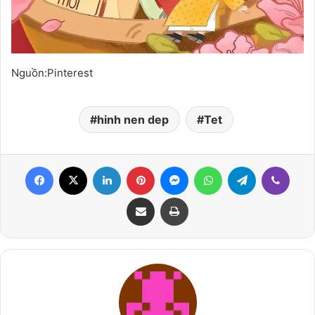
Nguồn:Pinterest
hinh nen dep
Tet
Facebook
X
LinkedIn
Pinterest
Messenger
WhatsApp
Telegram
Viber
Share via Email
Print