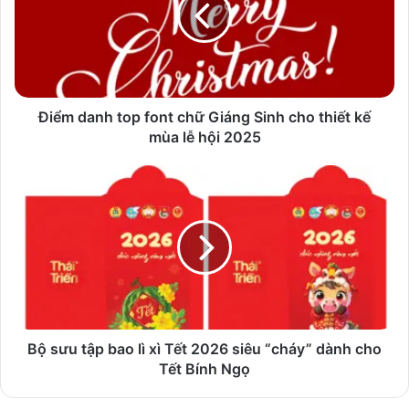
chữ
Giáng
Sinh
cho
thiết
kế
Điểm danh top font chữ Giáng Sinh cho thiết kế
mùa
mùa lễ hội 2025
lễ
hội
Bộ
2025
sưu
tập
bao
lì
xì
Tết
2026
siêu
“cháy”
Bộ sưu tập bao lì xì Tết 2026 siêu “cháy” dành cho
dành
Tết Bính Ngọ
cho
Tết