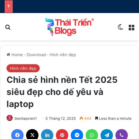
Search for
Switch
M
Home
-
Download
-
Hình nền đẹp
Hình nền đẹp
Chia sẻ hình nền Tết 2025
siêu đẹp cho dế yêu và
laptop
bientapvien1
3 Tháng 12, 2025
444
Less than a minute
Facebook
X
LinkedIn
Pinterest
Messenger
WhatsApp
Telegram
Viber