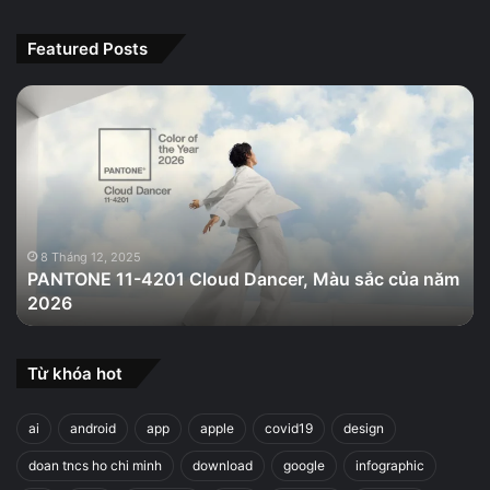
Featured Posts
PANTONE
11-
4201
Cloud
Dancer,
Màu
sắc
của
8 Tháng 12, 2025
PANTONE 11-4201 Cloud Dancer, Màu sắc của năm
năm
2026
2026
Từ khóa hot
ai
android
app
apple
covid19
design
doan tncs ho chi minh
download
google
infographic