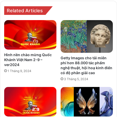
Bính
Ngọ
Related Articles
Hình nền chào mừng Quốc
Getty Images cho tải miễn
Khánh Việt Nam 2-9 –
phí hơn 88.000 tác phẩm
ver2024
nghệ thuật, hội hoạ kinh điển
1 Tháng 9, 2024
có độ phân giải cao
3 Tháng 5, 2024