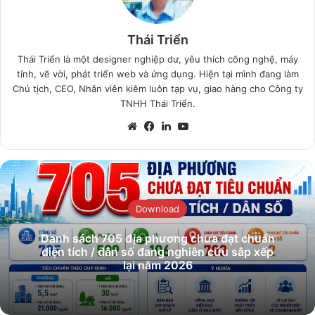
Thái Triển
Thái Triển là một designer nghiệp dư, yêu thích công nghệ, máy
tính, vẽ vời, phát triển web và ứng dụng. Hiện tại mình đang làm
Chủ tịch, CEO, Nhân viên kiêm luôn tạp vụ, giao hàng cho Công ty
TNHH Thái Triển.
Website
Facebook
LinkedIn
YouTube
Download
Danh sách 705 địa phương chưa đạt chuẩn
diện tích / dân số đang nghiên cứu sắp xếp
lại năm 2026