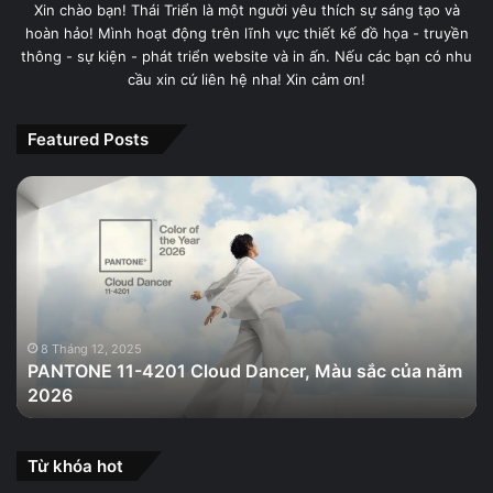
Xin chào bạn! Thái Triển là một người yêu thích sự sáng tạo và
hoàn hảo! Mình hoạt động trên lĩnh vực thiết kế đồ họa - truyền
thông - sự kiện - phát triển website và in ấn. Nếu các bạn có nhu
cầu xin cứ liên hệ nha! Xin cảm ơn!
Featured Posts
PANTONE
11-
4201
Cloud
Dancer,
Màu
sắc
của
8 Tháng 12, 2025
PANTONE 11-4201 Cloud Dancer, Màu sắc của năm
năm
2026
2026
Từ khóa hot