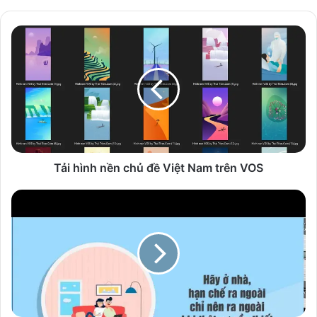
Tải
hình
nền
chủ
đề
Việt
Nam
trên
VOS
Tải hình nền chủ đề Việt Nam trên VOS
Motion
Graphic
-
Những
biện
pháp
phòng
Covid-
19