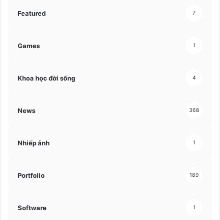
Featured
7
Games
1
Khoa học đời sống
4
News
368
Nhiếp ảnh
1
Portfolio
189
Software
1