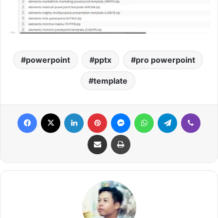
powerpoint
pptx
pro powerpoint
template
Facebook
X
LinkedIn
Pinterest
Messenger
WhatsApp
Telegram
Viber
Share via Email
Print