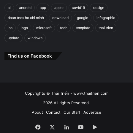
ai
android
app
apple
covid19
design
doan tncs ho chi minh
download
google
infographic
ios
logo
microsoft
tech
template
thai trien
update
windows
Find us on Facebook
Copyrights © Thái Triển - www.thaitrien.com
2026 All rights Reserved.
About
Contact
Our Staff
Advertise
Facebook
X
LinkedIn
YouTube
Google