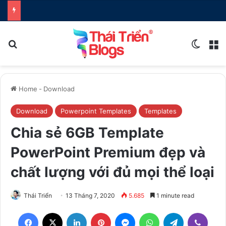
Search for
Switch
M
Home
-
Download
Download
Powerpoint Templates
Templates
Chia sẻ 6GB Template
PowerPoint Premium đẹp và
chất lượng với đủ mọi thể loại
Thái Triển
13 Tháng 7, 2020
5.685
1 minute read
Facebook
X
LinkedIn
Pinterest
Messenger
WhatsApp
Telegram
Viber