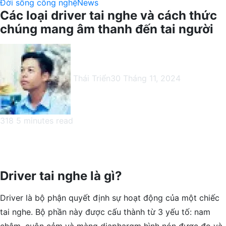
Đời sống công nghệ
News
Các loại driver tai nghe và cách thức
chúng mang âm thanh đến tai người
Thái Triển
30 Tháng 11, 2024
318
5 minutes read
Facebook
X
LinkedIn
Pinterest
Messenger
Messenger
WhatsApp
Telegram
Viber
Share
Print
via
Email
Driver tai nghe là gì?
Driver là bộ phận quyết định sự hoạt động của một chiếc
tai nghe. Bộ phần này được cấu thành từ 3 yếu tố: nam