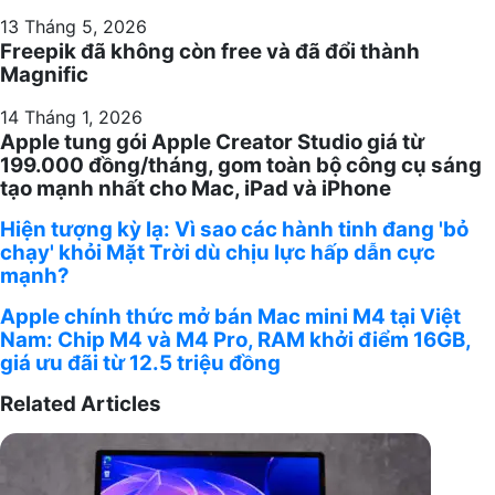
13 Tháng 5, 2026
Freepik đã không còn free và đã đổi thành
Magnific
14 Tháng 1, 2026
Apple tung gói Apple Creator Studio giá từ
199.000 đồng/tháng, gom toàn bộ công cụ sáng
tạo mạnh nhất cho Mac, iPad và iPhone
Hiện tượng kỳ lạ: Vì sao các hành tinh đang 'bỏ
Hiện
chạy' khỏi Mặt Trời dù chịu lực hấp dẫn cực
tượng
mạnh?
kỳ
lạ:
Apple chính thức mở bán Mac mini M4 tại Việt
Apple
Vì
Nam: Chip M4 và M4 Pro, RAM khởi điểm 16GB,
chính
giá ưu đãi từ 12.5 triệu đồng
sao
thức
các
mở
Related Articles
hành
bán
tinh
Mac
đang
mini
'bỏ