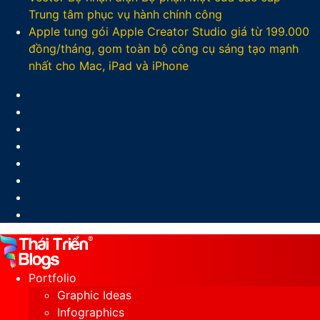
Trung tâm phục vụ hành chính công
Apple tung gói Apple Creator Studio giá từ 199.000
đồng/tháng, gom toàn bộ công cụ sáng tạo mạnh
nhất cho Mac, iPad và iPhone
Facebook
X
LinkedIn
YouTube
Google
Play
Sidebar
Switch
skin
Portfolio
Graphic Ideas
Infographics