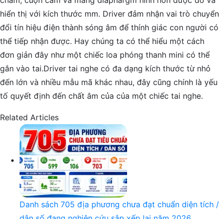
châm, cuộn cảm và màng diaphargm hình nón được đo và
hiển thị với kích thước mm. Driver đảm nhận vai trò chuyển
đổi tín hiệu điện thành sóng âm để thính giác con người có
thể tiếp nhận được. Hay chúng ta có thể hiểu một cách
đơn giản đây như một chiếc loa phóng thanh mini có thể
gắn vào tai.Driver tai nghe có đa dạng kích thước từ nhỏ
đến lớn và nhiều mẫu mã khác nhau, đây cũng chính là yếu
tố quyết định đến chất âm của của một chiếc tai nghe.
Related Articles
Danh sách 705 địa phương chưa đạt chuẩn diện tích /
dân số đang nghiên cứu sắp xếp lại năm 2026