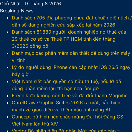
Chủ Nhật , 9 Tháng 8 2026
Breaking News
Danh sách 705 địa phương chưa đạt chuẩn diện tích /
dân số đang nghiên cứu sắp xếp lại năm 2026
Danh sách 81.880‬ người, doanh nghiệp nợ thuế của
29 thuế cơ sở và Thuế TP HCM tính đến tháng
3/2026 công bố
Danh mục các phần mềm cần thiết để dùng trên máy
vi tính
Lý do người dùng iPhone cần cập nhật iOS 26.5 ngay
bây giờ
Việt Nam siết bản quyền sở hữu trí tuệ, nếu lỡ đã
dùng phần mềm lậu thì bạn nên làm gì?
Freepik đã không còn free và đã đổi thành Magnific
CorelDraw Graphic Suites 2026 ra mắt, cải thiện
mạnh về giao diện và thêm vào tính năng AI
Concept bộ hình nền chào mừng Đại hội Đảng CS
Việt Nam lần thứ XIV
Vector Bộ nhận diện Bộ phận Một cửa các cấp –