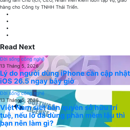
hàng cho Công ty TNHH Thái Triển.
Website
Facebook
LinkedIn
YouTube
Read Next
Đời sống công nghệ
13 Tháng 5, 2026
Lý do người dùng iPhone cần cập nhật
iOS 26.5 ngay bây giờ
Đời sống công nghệ
13 Tháng 5, 2026
Việt Nam siết bản quyền sở hữu trí
tuệ, nếu lỡ đã dùng phần mềm lậu thì
bạn nên làm gì?