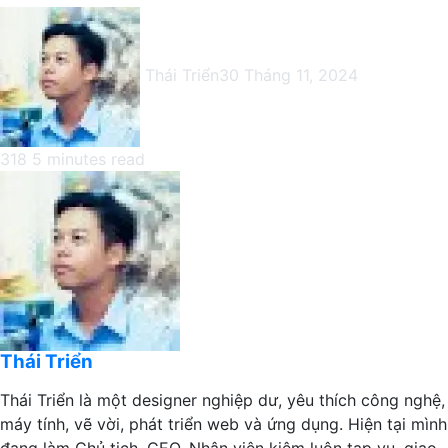
Thái Triển
30 Tháng 11, 2024
318
5 minutes read
Facebook
X
LinkedIn
Pinterest
Messenger
Messenger
WhatsApp
Telegram
Viber
Share
Print
Facebook
X
LinkedIn
Pinterest
Messenger
Messenger
WhatsApp
Telegram
Viber
Share
Print
via
via
Email
Email
Thái Triển
Thái Triển là một designer nghiệp dư, yêu thích công nghệ,
máy tính, vẽ vời, phát triển web và ứng dụng. Hiện tại mình
đang làm Chủ tịch, CEO, Nhân viên kiêm luôn tạp vụ, giao