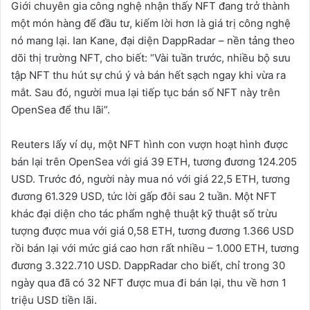
Giới chuyên gia công nghệ nhận thấy NFT đang trở thành
một món hàng để đầu tư, kiếm lời hơn là giá trị công nghệ
nó mang lại. Ian Kane, đại diện DappRadar – nền tảng theo
dõi thị trường NFT, cho biết: “Vài tuần trước, nhiều bộ sưu
tập NFT thu hút sự chú ý và bán hết sạch ngay khi vừa ra
mắt. Sau đó, người mua lại tiếp tục bán số NFT này trên
OpenSea để thu lãi”.
Reuters lấy ví dụ, một NFT hình con vượn hoạt hình được
bán lại trên OpenSea với giá 39 ETH, tương đương 124.205
USD. Trước đó, người này mua nó với giá 22,5 ETH, tương
đương 61.329 USD, tức lời gấp đôi sau 2 tuần. Một NFT
khác đại diện cho tác phẩm nghệ thuật kỹ thuật số trừu
tượng được mua với giá 0,58 ETH, tương đương 1.366 USD
rồi bán lại với mức giá cao hơn rất nhiều – 1.000 ETH, tương
đương 3.322.710 USD. DappRadar cho biết, chỉ trong 30
ngày qua đã có 32 NFT được mua đi bán lại, thu về hơn 1
triệu USD tiền lãi.