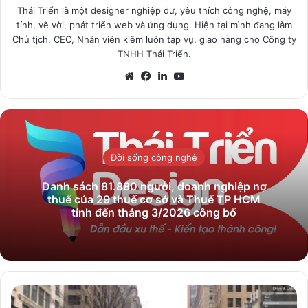
Thái Triển là một designer nghiệp dư, yêu thích công nghệ, máy
tính, vẽ vời, phát triển web và ứng dụng. Hiện tại mình đang làm
Chủ tịch, CEO, Nhân viên kiêm luôn tạp vụ, giao hàng cho Công ty
TNHH Thái Triển.
Website
Facebook
LinkedIn
YouTube
Đời sống công nghệ
Danh sách 81.880‬ người, doanh nghiệp nợ
thuế của 29 thuế cơ sở và Thuế TP HCM
tính đến tháng 3/2026 công bố
Giãn
cách