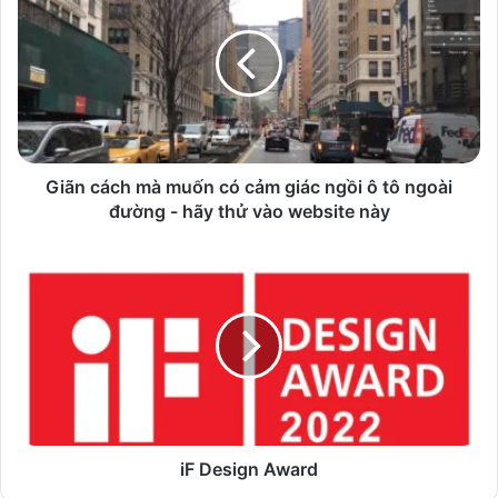
mà
muốn
có
cảm
giác
ngồi
ô
tô
Giãn cách mà muốn có cảm giác ngồi ô tô ngoài
ngoài
đường - hãy thử vào website này
đường
-
iF
hãy
Design
thử
Award
vào
website
này
iF Design Award