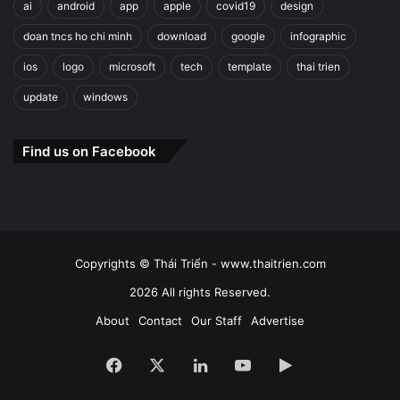
ai
android
app
apple
covid19
design
doan tncs ho chi minh
download
google
infographic
ios
logo
microsoft
tech
template
thai trien
update
windows
Find us on Facebook
Copyrights © Thái Triển - www.thaitrien.com
2026 All rights Reserved.
About
Contact
Our Staff
Advertise
Facebook
X
LinkedIn
YouTube
Google