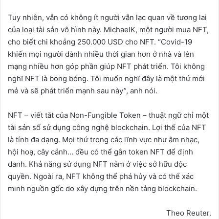
Tuy nhiên, vẫn có không ít người vẫn lạc quan về tương lai
của loại tài sản vô hình này. MichaelK, một người mua NFT,
cho biết chi khoảng 250.000 USD cho NFT. “Covid-19
khiến mọi người dành nhiều thời gian hơn ở nhà và lên
mạng nhiều hơn góp phần giúp NFT phát triển. Tôi không
nghĩ NFT là bong bóng. Tôi muốn nghĩ đây là một thứ mới
mẻ và sẽ phát triển mạnh sau này”, anh nói.
NFT – viết tắt của Non-Fungible Token – thuật ngữ chỉ một
tài sản số sử dụng công nghệ blockchain. Lợi thế của NFT
là tính đa dạng. Mọi thứ trong các lĩnh vực như âm nhạc,
hội hoạ, cây cảnh… đều có thể gắn token NFT để định
danh. Khả năng sử dụng NFT nằm ở việc sở hữu độc
quyền. Ngoài ra, NFT không thể phá hủy và có thể xác
minh nguồn gốc do xây dựng trên nền tảng blockchain.
Theo Reuter.