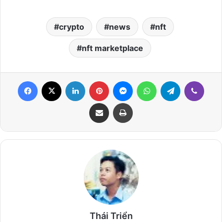
crypto
news
nft
nft marketplace
Facebook
X
LinkedIn
Pinterest
Messenger
WhatsApp
Telegram
Viber
Share via Email
Print
Thái Triển