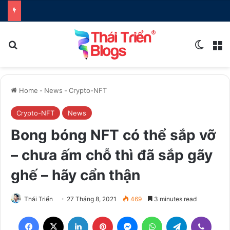
Search for
Switch
M
Home
-
News
-
Crypto-NFT
Crypto-NFT
News
Bong bóng NFT có thể sắp vỡ
– chưa ấm chỗ thì đã sắp gãy
ghế – hãy cẩn thận
Thái Triển
27 Tháng 8, 2021
469
3 minutes read
Facebook
X
LinkedIn
Pinterest
Messenger
WhatsApp
Telegram
Viber