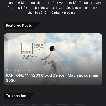
hoàn hảo! Mình hoạt động trên lĩnh vực thiết kế đồ họa - truyền
thông - sự kiện - phát triển website và in ấn. Nếu các bạn có nhu
cầu xin cứ liên hệ nha! Xin cảm ơn!
Featured Posts
PANTONE
11-
4201
Cloud
Dancer,
Màu
sắc
của
8 Tháng 12, 2025
PANTONE 11-4201 Cloud Dancer, Màu sắc của năm
năm
2026
2026
Từ khóa hot