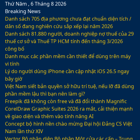
Thứ Năm , 6 Tháng 8 2026
Breaking News
Danh sách 705 địa phương chưa đạt chuẩn diện tích /
dân số đang nghiên cứu sắp xếp lại năm 2026
Danh sách 81.880‬ người, doanh nghiệp nợ thuế của 29
thuế cơ sở và Thuế TP HCM tính đến tháng 3/2026
công bố
Danh mục các phần mềm cần thiết để dùng trên máy
vi tính
Lý do người dùng iPhone cần cập nhật iOS 26.5 ngay
bây giờ
Việt Nam siết bản quyền sở hữu trí tuệ, nếu lỡ đã dùng
phần mềm lậu thì bạn nên làm gì?
Freepik đã không còn free và đã đổi thành Magnific
CorelDraw Graphic Suites 2026 ra mắt, cải thiện mạnh
về giao diện và thêm vào tính năng AI
Concept bộ hình nền chào mừng Đại hội Đảng CS Việt
Nam lần thứ XIV
Vector Bộ nhận diện Bộ phận Một cửa các cấp – Trung