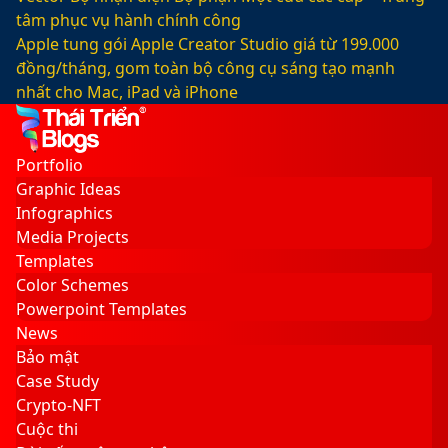
tâm phục vụ hành chính công
Apple tung gói Apple Creator Studio giá từ 199.000
đồng/tháng, gom toàn bộ công cụ sáng tạo mạnh
nhất cho Mac, iPad và iPhone
Facebook
X
LinkedIn
YouTube
Google
Sidebar
Switch
Play
skin
Portfolio
Graphic Ideas
Infographics
Media Projects
Templates
Color Schemes
Powerpoint Templates
News
Bảo mật
Case Study
Crypto-NFT
Cuộc thi