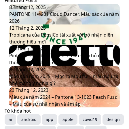
Featured Posts
PANTONE
8 Tháng 12, 2025
11-
PANTONE 11-4201 Cloud Dancer, Màu sắc của năm
4201
2026
Cloud
Tropicana
12 Tháng 2, 2025
Dancer,
của
Tropicana của PepsiCo tái xuất với bộ nhận diện
Màu
PepsiCo
thương hiệu mới
sắc
tái
Pinterest
20 Tháng 1, 2025
của
xuất
Palette
Pinterest Palette công bố 5 màu sắc chủ đạo
năm
với
công
thống trị xu hướng năm 2025
2026
bộ
bố
Màu
9 Tháng 12, 2024
nhận
5
của
Màu của năm 2025 – Mocha Mousse – màu nâu cà
diện
màu
năm
phê mang ý nghĩa gì?
thương
sắc
2025
Màu
23 Tháng 12, 2023
hiệu
chủ
–
của
Màu của năm 2024 – Pantone 13-1023 Peach Fuzz
mới
đạo
Mocha
năm
– Màu của sự nhã nhặn và ấm áp
thống
Mousse
2024
Từ khóa hot
trị
–
–
ai
android
app
apple
covid19
design
xu
màu
Pantone