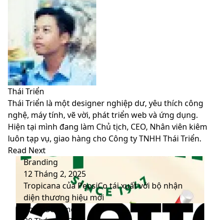
Facebook
X
LinkedIn
Pinterest
Messenger
Messenger
WhatsApp
Telegram
Viber
Share
Print
Facebook
X
LinkedIn
Pinterest
Messenger
Messenger
WhatsApp
Telegram
Viber
Share
Print
via
via
Email
Email
Thái Triển
Thái Triển là một designer nghiệp dư, yêu thích công
nghệ, máy tính, vẽ vời, phát triển web và ứng dụng.
Hiện tại mình đang làm Chủ tịch, CEO, Nhân viên kiêm
luôn tạp vụ, giao hàng cho Công ty TNHH Thái Triển.
Website
Facebook
LinkedIn
YouTube
Read Next
Branding
12 Tháng 2, 2025
Tropicana của PepsiCo tái xuất với bộ nhận
diện thương hiệu mới
Color Schemes