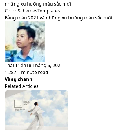
skin
những xu hướng màu sắc mới
Color Schemes
Templates
Bảng màu 2021 và những xu hướng màu sắc mới
Thái Triển
18 Tháng 5, 2021
1.287
1 minute read
Facebook
X
LinkedIn
Pinterest
Messenger
Messenger
WhatsApp
Telegram
Viber
Share
Print
Vàng chanh
via
Related Articles
Email