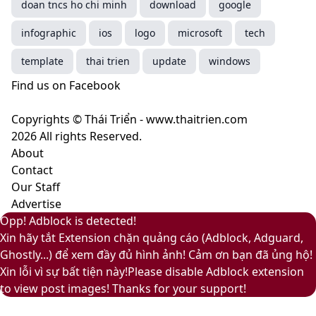
doan tncs ho chi minh
hướng
nâu
13-
download
google
năm
cà
1023
infographic
ios
logo
microsoft
tech
2025
phê
Peach
mang
Fuzz
template
thai trien
update
windows
ý
–
Find us on Facebook
nghĩa
Màu
gì?
của
Copyrights © Thái Triển - www.thaitrien.com
sự
2026 All rights Reserved.
nhã
About
nhặn
Contact
và
Our Staff
ấm
Advertise
áp
Facebook
Pinterest
Messenger
Messenger
Viber
Back
Close
Facebook
X
LinkedIn
YouTube
Google
Opp! Adblock is detected!
to
Play
Xin hãy tắt Extension chặn quảng cáo (Adblock, Adguard,
top
Ghostly...) để xem đầy đủ hình ảnh! Cảm ơn bạn đã ủng hộ!
button
Xin lỗi vì sự bất tiện này!Please disable Adblock extension
to view post images! Thanks for your support!