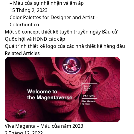
– Màu của sự nhã nhặn và ấm áp
15 Tháng 2, 2023
Color Palettes for Designer and Artist –
Colorhunt.co
Một
Một số concept thiết kế tuyên truyền ngày Bầu cử
số
Quốc hội và HĐND các cấp
concept
Quá
Quá trình thiết kế logo của các nhà thiết kế hàng đầu
thiết
trình
Related Articles
kế
thiết
tuyên
kế
truyền
logo
ngày
của
Bầu
các
cử
nhà
Quốc
thiết
hội
kế
và
hàng
HĐND
đầu
Viva Magenta – Màu của năm 2023
các
2 Tháng 12, 2022