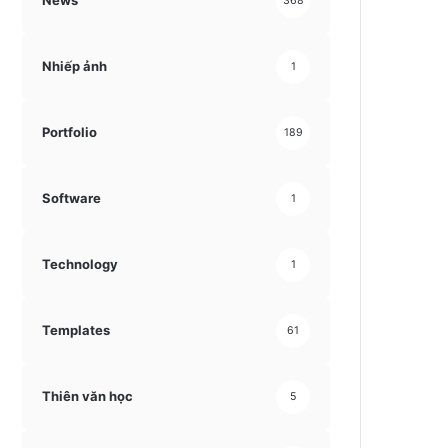
News
368
Nhiếp ảnh
1
Portfolio
189
Software
1
Technology
1
Templates
61
Thiên văn học
5