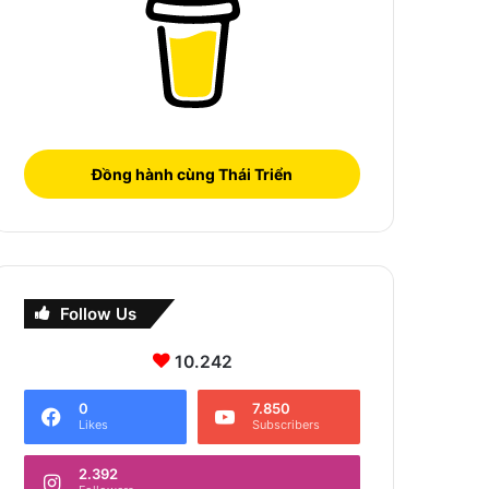
Đồng hành cùng Thái Triển
Follow Us
10.242
0
7.850
Likes
Subscribers
2.392