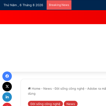
Thứ Năm , 6 Tháng 8 2026
Breaking News
Facebook
X
Home
-
News
-
Đời sống công nghệ
-
Adobe ra mắt
LinkedIn
dùng
Pinterest
Đời sống công nghệ
News