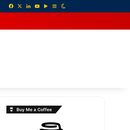
Facebook
X
LinkedIn
YouTube
Google Play
Sidebar
Switch skin
debar
Buy Me a Coffee