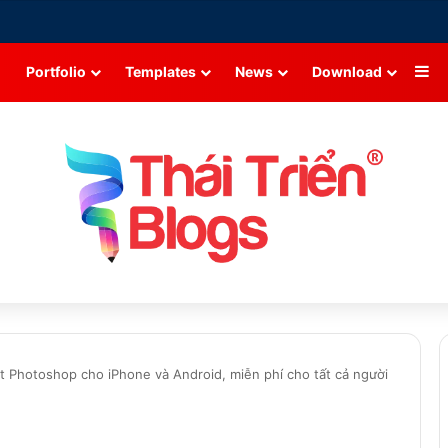
Si
Portfolio
Templates
News
Download
 Photoshop cho iPhone và Android, miễn phí cho tất cả người