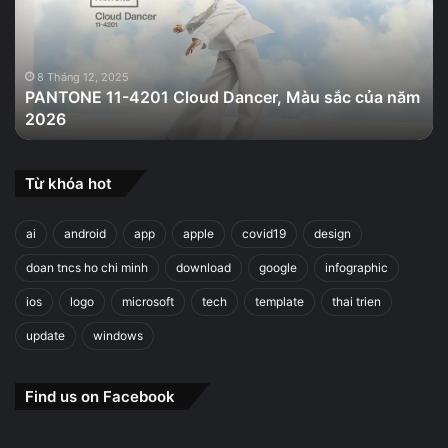
Dancer,
Màu
sắc
của
8 Tháng 12, 2025
PANTONE 11-4201 Cloud Dancer, Màu sắc của năm
năm
2026
2026
Từ khóa hot
ai
android
app
apple
covid19
design
doan tncs ho chi minh
download
google
infographic
ios
logo
microsoft
tech
template
thai trien
update
windows
Find us on Facebook