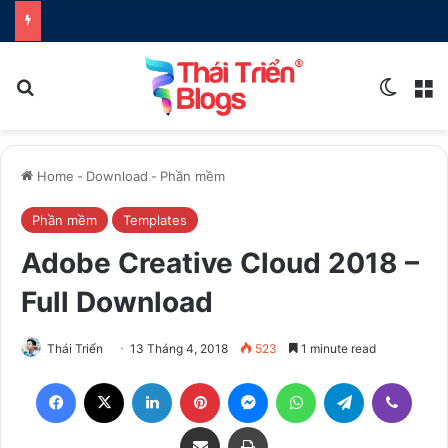
Search for
Switch
M
Home
-
Download
-
Phần mềm
Phần mềm
Templates
Adobe Creative Cloud 2018 –
Full Download
Thái Triển
13 Tháng 4, 2018
523
1 minute read
Facebook
X
LinkedIn
Pinterest
Messenger
WhatsApp
Telegram
Viber
Share via Email
Print