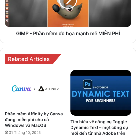
đồ
họa
mạnh
mẽ
MIỄN
PHÍ
GIMP - Phần mềm đồ họa mạnh mẽ MIỄN PHÍ
Related Articles
Phần mềm Affinity by Canva
đang miễn phí cho cả
Tìm hiểu về công cụ Toggle
Windows và MacOS
Dynamic Text – một công cụ
31 Tháng 10, 2025
mới đến từ nhà Adobe trên