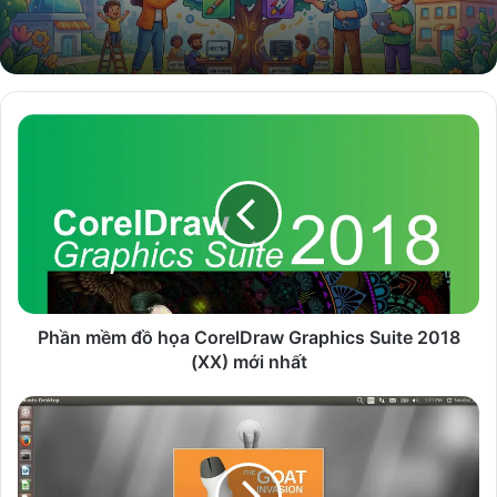
Phần
mềm
đồ
họa
CorelDraw
Graphics
Suite
2018
(XX)
mới
Phần mềm đồ họa CorelDraw Graphics Suite 2018
nhất
(XX) mới nhất
GIMP
-
Phần
mềm