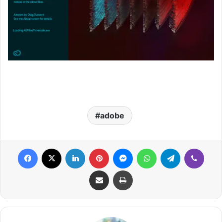
adobe
Facebook
X
LinkedIn
Pinterest
Messenger
WhatsApp
Telegram
Viber
Share via Email
Print