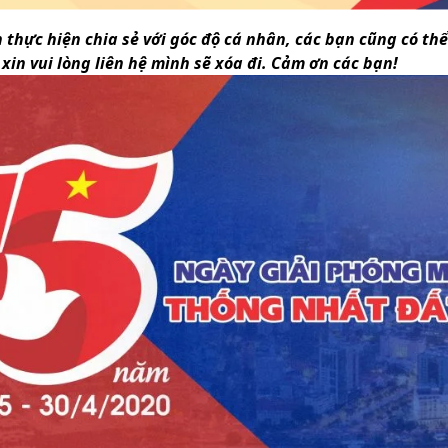
n thực hiện chia sẻ với góc độ cá nhân, các bạn cũng có th
xin vui lòng liên hệ mình sẽ xóa đi. Cảm ơn các bạn!