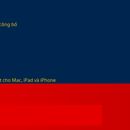
 công bố
t cho Mac, iPad và iPhone