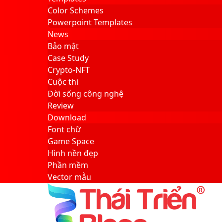
Color Schemes
Powerpoint Templates
News
Bảo mật
Case Study
Crypto-NFT
Cuộc thi
Đời sống công nghệ
Review
Download
Font chữ
Game Space
Hình nền đẹp
Phần mềm
Vector mẫu
Sidebar
Search
for