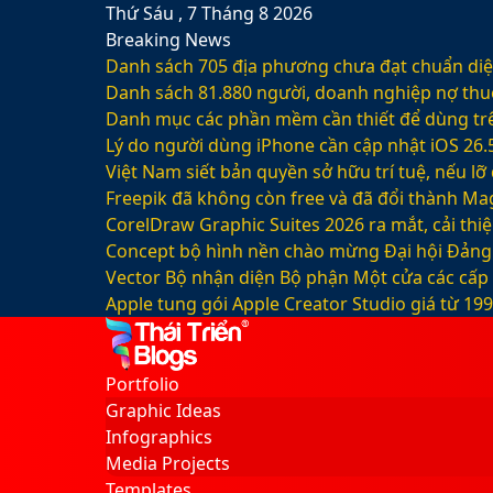
Thứ Sáu , 7 Tháng 8 2026
Breaking News
Danh sách 705 địa phương chưa đạt chuẩn diện
Danh sách 81.880‬ người, doanh nghiệp nợ thu
Danh mục các phần mềm cần thiết để dùng trê
Lý do người dùng iPhone cần cập nhật iOS 26.
Việt Nam siết bản quyền sở hữu trí tuệ, nếu l
Freepik đã không còn free và đã đổi thành Mag
CorelDraw Graphic Suites 2026 ra mắt, cải thi
Concept bộ hình nền chào mừng Đại hội Đảng 
Vector Bộ nhận diện Bộ phận Một cửa các cấp
Apple tung gói Apple Creator Studio giá từ 1
Facebook
X
LinkedIn
YouTube
Google
Sidebar
Switch
Play
skin
Portfolio
Graphic Ideas
Infographics
Media Projects
Templates