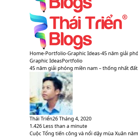
Menu
Switch
Home
-
Portfolio
-
Graphic Ideas
-
45 năm giải ph
skin
Graphic Ideas
Portfolio
45 năm giải phóng miền nam – thống nhất đấ
Thái Triển
26 Tháng 4, 2020
1.426
Less than a minute
Facebook
X
LinkedIn
Pinterest
Messenger
Messenger
WhatsApp
Telegram
Viber
Share
Print
Cuộc Tổng tiến công và nổi dậy mùa Xuân năm 