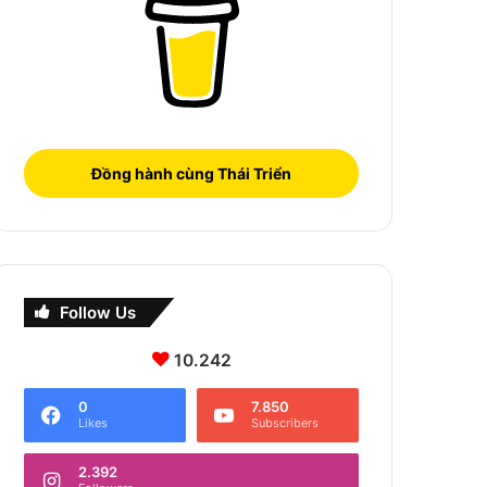
Đồng hành cùng Thái Triển
Follow Us
10.242
0
7.850
Likes
Subscribers
2.392