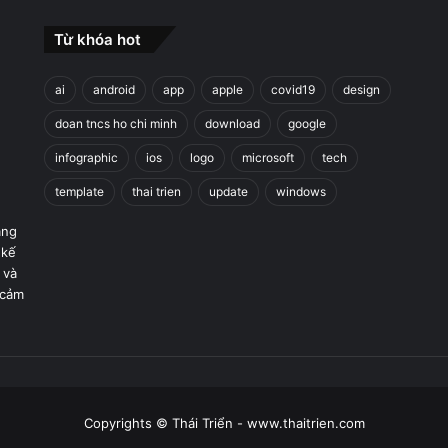
Từ khóa hot
ai
android
app
apple
covid19
design
doan tncs ho chi minh
download
google
infographic
ios
logo
microsoft
tech
template
thai trien
update
windows
áng
 kế
 và
 cảm
Copyrights © Thái Triển - www.thaitrien.com