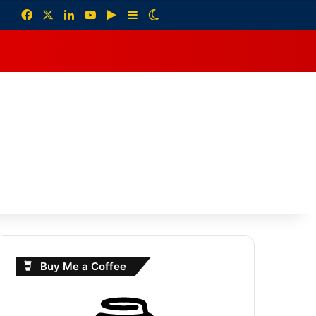
Facebook
X
LinkedIn
YouTube
Google Play
Sidebar
Switch skin
debar
Buy Me a Coffee