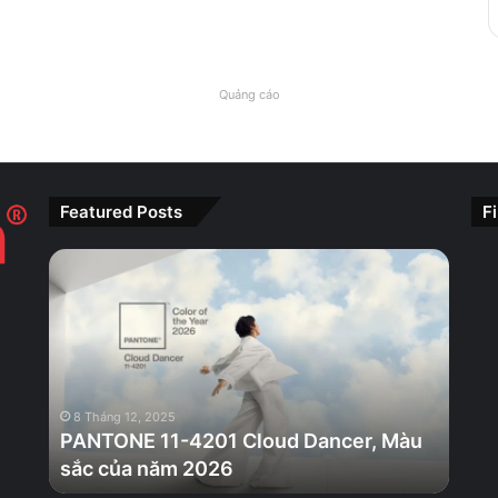
Quảng cáo
Featured Posts
F
PANTONE
11-
4201
Cloud
Dancer,
Màu
sắc
8 Tháng 12, 2025
của
PANTONE 11-4201 Cloud Dancer, Màu
năm
sắc của năm 2026
2026