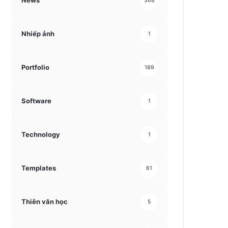
News
368
Nhiếp ảnh
1
Portfolio
189
Software
1
Technology
1
Templates
61
Thiên văn học
5