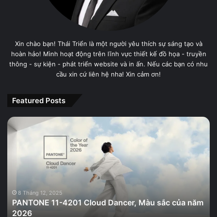
Xin chào bạn! Thái Triển là một người yêu thích sự sáng tạo và
hoàn hảo! Mình hoạt động trên lĩnh vực thiết kế đồ họa - truyền
thông - sự kiện - phát triển website và in ấn. Nếu các bạn có nhu
cầu xin cứ liên hệ nha! Xin cảm ơn!
Featured Posts
PANTONE
11-
4201
Cloud
Dancer,
Màu
sắc
của
8 Tháng 12, 2025
PANTONE 11-4201 Cloud Dancer, Màu sắc của năm
năm
2026
2026