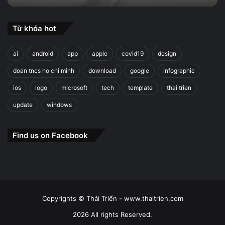
Từ khóa hot
ai
android
app
apple
covid19
design
doan tncs ho chi minh
download
google
infographic
ios
logo
microsoft
tech
template
thai trien
update
windows
Find us on Facebook
Copyrights © Thái Triển - www.thaitrien.com
2026 All rights Reserved.