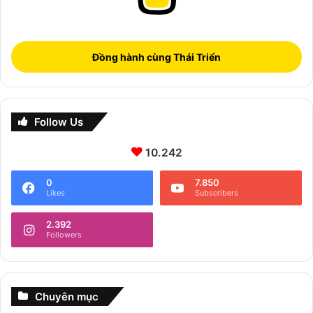
Đồng hành cùng Thái Triển
Follow Us
10.242
0
7.850
Likes
Subscribers
2.392
Followers
Chuyên mục