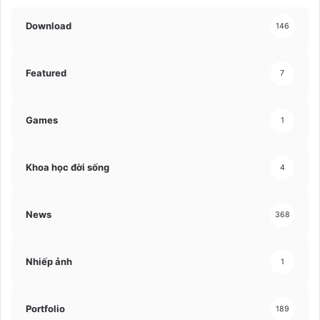
Download
146
Featured
7
Games
1
Khoa học đời sống
4
News
368
Nhiếp ảnh
1
Portfolio
189