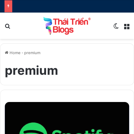
Search for
Switch
M
Home
-
premium
premium