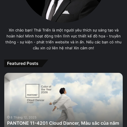
Xin chào bạn! Thái Triển là một người yêu thích sự sáng tạo và
hoàn hảo! Mình hoạt động trên lĩnh vực thiết kế đồ họa - truyền
thông - sự kiện - phát triển website và in ấn. Nếu các bạn có nhu
cầu xin cứ liên hệ nha! Xin cảm ơn!
Featured Posts
PANTONE
11-
4201
Cloud
Dancer,
Màu
sắc
của
8 Tháng 12, 2025
PANTONE 11-4201 Cloud Dancer, Màu sắc của năm
năm