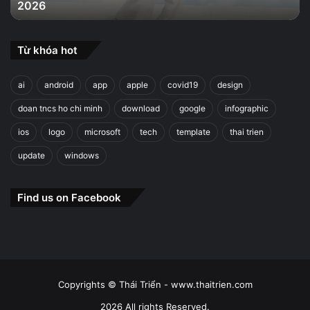
2026
2026
Từ khóa hot
ai
android
app
apple
covid19
design
doan tncs ho chi minh
download
google
infographic
ios
logo
microsoft
tech
template
thai trien
update
windows
Find us on Facebook
Copyrights © Thái Triển - www.thaitrien.com
2026 All rights Reserved.