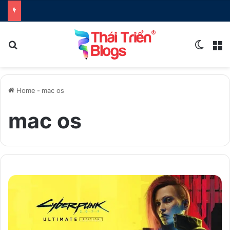
Search for
Switch
M
Home
-
mac os
mac os