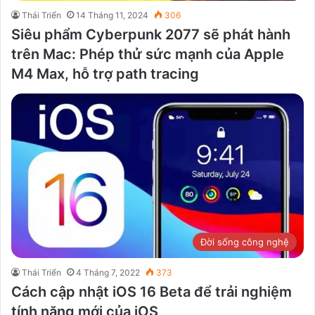
Thái Triển
14 Tháng 11, 2024
306
Siêu phẩm Cyberpunk 2077 sẽ phát hành
trên Mac: Phép thử sức mạnh của Apple
M4 Max, hỗ trợ path tracing
Đời sống công nghệ
Thái Triển
4 Tháng 7, 2022
373
Cách cập nhật iOS 16 Beta để trải nghiệm
tính năng mới của iOS