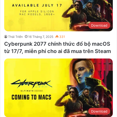
Download
Thái Triển
16 Tháng 7, 2025
331
Cyberpunk 2077 chính thức đổ bộ macOS
từ 17/7, miễn phí cho ai đã mua trên Steam
Download