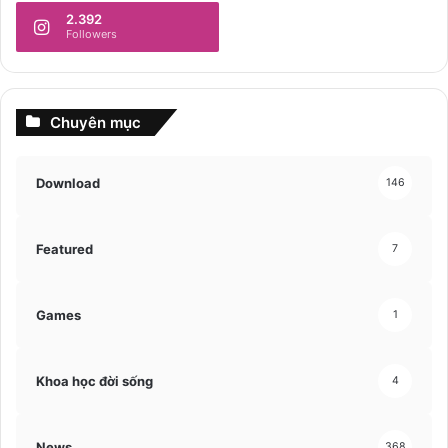
2.392
Followers
Chuyên mục
Download
146
Featured
7
Games
1
Khoa học đời sống
4
News
368