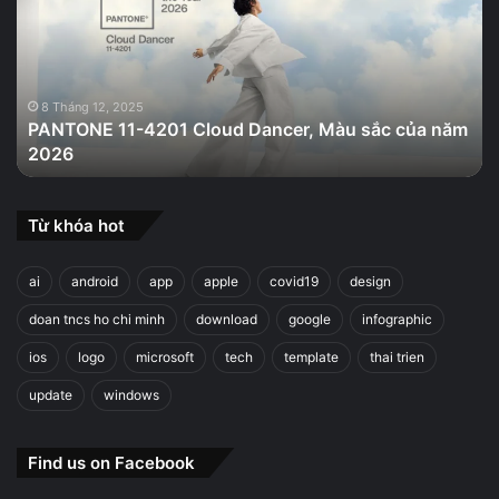
Cloud
Dancer,
Màu
sắc
của
8 Tháng 12, 2025
PANTONE 11-4201 Cloud Dancer, Màu sắc của năm
năm
2026
2026
Từ khóa hot
ai
android
app
apple
covid19
design
doan tncs ho chi minh
download
google
infographic
ios
logo
microsoft
tech
template
thai trien
update
windows
Find us on Facebook