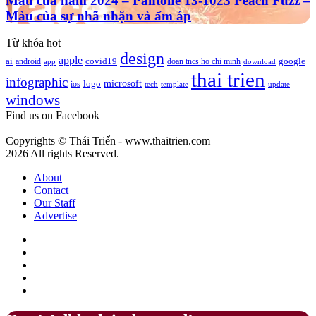
Màu của năm 2024 – Pantone 13-1023 Peach Fuzz –
màu
2025
2024
Màu của sự nhã nhặn và ấm áp
nâu
–
cà
Pantone
phê
Từ khóa hot
13-
mang
design
apple
1023
google
ai
android
covid19
doan tncs ho chi minh
app
download
ý
Peach
thai trien
nghĩa
infographic
microsoft
logo
ios
template
Fuzz
tech
update
gì?
windows
–
Màu
Find us on Facebook
của
sự
Copyrights © Thái Triển - www.thaitrien.com
nhã
2026 All rights Reserved.
nhặn
và
About
ấm
Contact
áp
Our Staff
Advertise
Facebook
X
LinkedIn
YouTube
Google
Play
Back