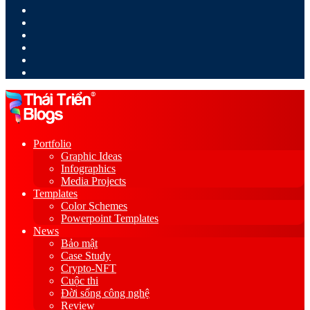
LinkedIn
YouTube
Google
Play
Sidebar
Switch
skin
Portfolio
Graphic Ideas
Infographics
Media Projects
Templates
Color Schemes
Powerpoint Templates
News
Bảo mật
Case Study
Crypto-NFT
Cuộc thi
Đời sống công nghệ
Review