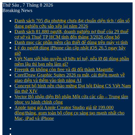
Thứ Sáu , 7 Tháng 8 2026
Breaking News
Danh sách 705 địa phương chưa đạt chuẩn diện tích / dân số
đang nghiên cứu sắp xếp lại năm 2026
Danh sách 81.880‬ người, doanh nghiệp nợ thuế của 29 thuế
cơ sở và Thuế TP HCM tính đến tháng 3/2026 công bố
Danh mục các phần mềm cần thiết để dùng trên máy vi tính
Lý do người dùng iPhone cần cập nhật iOS 26.5 ngay bây
giờ
Việt Nam siết bản quyền sở hữu trí tuệ, nếu lỡ đã dùng phần
mềm lậu thì bạn nên làm gì?
Freepik đã không còn free và đã đổi thành Magnific
CorelDraw Graphic Suites 2026 ra mắt, cải thiện mạnh về
giao diện và thêm vào tính năng AI
Concept bộ hình nền chào mừng Đại hội Đảng CS Việt Nam
lần thứ XIV
Vector Bộ nhận diện Bộ phận Một cửa các cấp – Trung tâm
phục vụ hành chính công
Apple tung gói Apple Creator Studio giá từ 199.000
đồng/tháng, gom toàn bộ công cụ sáng tạo mạnh nhất cho
Mac, iPad và iPhone
Facebook
X