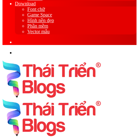
Download
Font chữ
Game Space
Hình nền đẹp
Phần mềm
Vector mẫu
Sidebar
Search
for