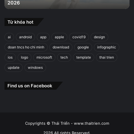
2026
2026
Từ khóa hot
ai
android
app
apple
covid19
design
doan tncs ho chi minh
download
google
infographic
ios
logo
microsoft
tech
template
thai trien
update
windows
Find us on Facebook
Copyrights © Thái Triển - www.thaitrien.com
2026 All rights Reserved.