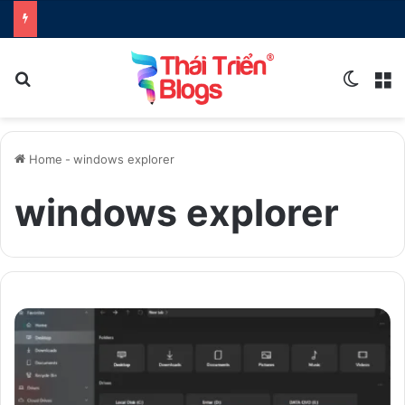
Search for
Switch
M
Home
-
windows explorer
windows explorer