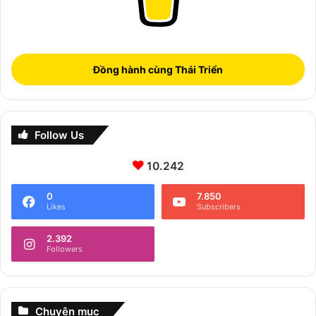
Đồng hành cùng Thái Triển
Follow Us
10.242
0
7.850
Likes
Subscribers
2.392
Followers
Chuyên mục