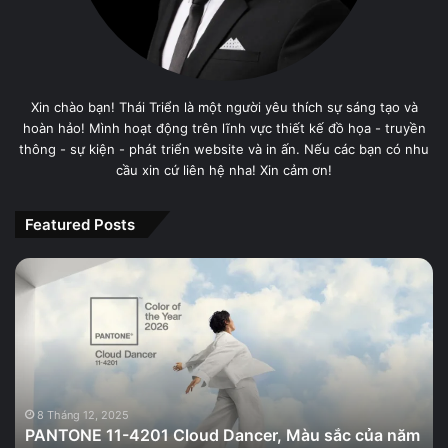
Xin chào bạn! Thái Triển là một người yêu thích sự sáng tạo và
hoàn hảo! Mình hoạt động trên lĩnh vực thiết kế đồ họa - truyền
thông - sự kiện - phát triển website và in ấn. Nếu các bạn có nhu
cầu xin cứ liên hệ nha! Xin cảm ơn!
Featured Posts
PANTONE
11-
4201
Cloud
Dancer,
Màu
sắc
của
8 Tháng 12, 2025
PANTONE 11-4201 Cloud Dancer, Màu sắc của năm
năm