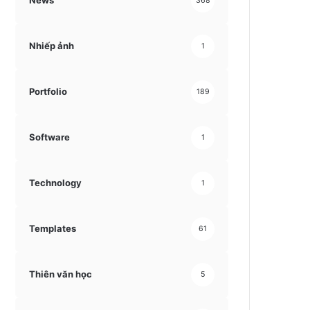
News
368
Nhiếp ảnh
1
Portfolio
189
Software
1
Technology
1
Templates
61
Thiên văn học
5