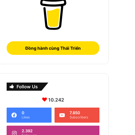
Đồng hành cùng Thái Triển
Follow Us
10.242
0
7.850
Likes
Subscribers
2.392