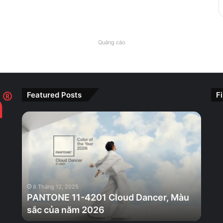
Quảng cáo
Featured Posts
F
PANTONE
11-
4201
Cloud
Dancer,
Màu
sắc
8 Tháng 12, 2025
của
PANTONE 11-4201 Cloud Dancer, Màu
năm
sắc của năm 2026
2026