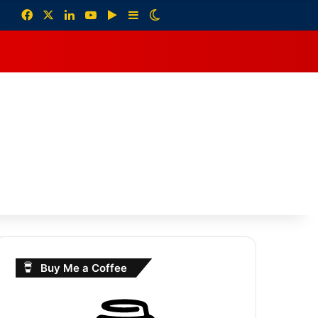
Facebook
X
LinkedIn
YouTube
Google Play
Sidebar
Switch skin
debar
Buy Me a Coffee