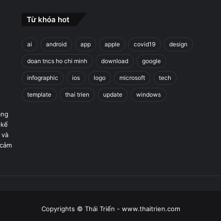
Từ khóa hot
ai
android
app
apple
covid19
design
doan tncs ho chi minh
download
google
infographic
ios
logo
microsoft
tech
template
thai trien
update
windows
áng
 kế
 và
 cảm
Copyrights © Thái Triển - www.thaitrien.com