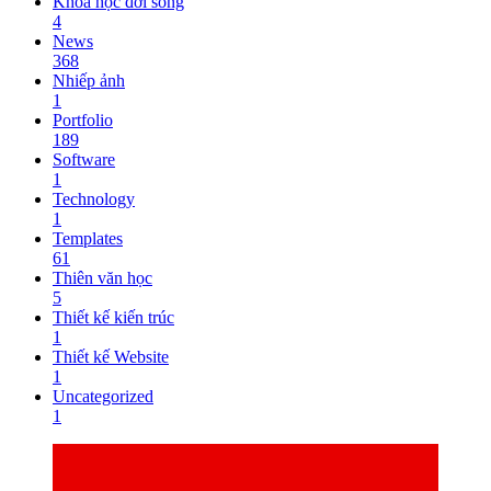
Khoa học đời sống
4
News
368
Nhiếp ảnh
1
Portfolio
189
Software
1
Technology
1
Templates
61
Thiên văn học
5
Thiết kế kiến trúc
1
Thiết kế Website
1
Uncategorized
1