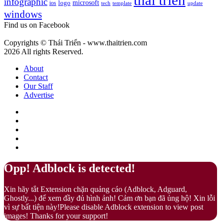
thai trien
infographic
microsoft
logo
ios
template
Fuzz
tech
update
gì?
windows
–
Màu
Find us on Facebook
của
sự
Copyrights © Thái Triển - www.thaitrien.com
nhã
2026 All rights Reserved.
nhặn
và
About
ấm
Contact
áp
Our Staff
Advertise
Facebook
X
LinkedIn
YouTube
Google
Play
Back
Close
Opp! Adblock is detected!
to
top
Xin hãy tắt Extension chặn quảng cáo (Adblock, Adguard,
button
Ghostly...) để xem đầy đủ hình ảnh! Cảm ơn bạn đã ủng hộ! Xin lỗi
vì sự bất tiện này!Please disable Adblock extension to view post
images! Thanks for your support!