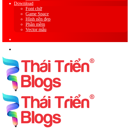
Download
Font chữ
Game Space
Hình nền đẹp
Phần mềm
Vector mẫu
Sidebar
Search
for