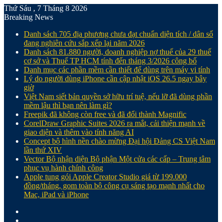
Thứ Sáu , 7 Tháng 8 2026
Breaking News
Danh sách 705 địa phương chưa đạt chuẩn diện tích / dân số
đang nghiên cứu sắp xếp lại năm 2026
Danh sách 81.880‬ người, doanh nghiệp nợ thuế của 29 thuế
cơ sở và Thuế TP HCM tính đến tháng 3/2026 công bố
Danh mục các phần mềm cần thiết để dùng trên máy vi tính
Lý do người dùng iPhone cần cập nhật iOS 26.5 ngay bây
giờ
Việt Nam siết bản quyền sở hữu trí tuệ, nếu lỡ đã dùng phần
mềm lậu thì bạn nên làm gì?
Freepik đã không còn free và đã đổi thành Magnific
CorelDraw Graphic Suites 2026 ra mắt, cải thiện mạnh về
giao diện và thêm vào tính năng AI
Concept bộ hình nền chào mừng Đại hội Đảng CS Việt Nam
lần thứ XIV
Vector Bộ nhận diện Bộ phận Một cửa các cấp – Trung tâm
phục vụ hành chính công
Apple tung gói Apple Creator Studio giá từ 199.000
đồng/tháng, gom toàn bộ công cụ sáng tạo mạnh nhất cho
Mac, iPad và iPhone
Facebook
X