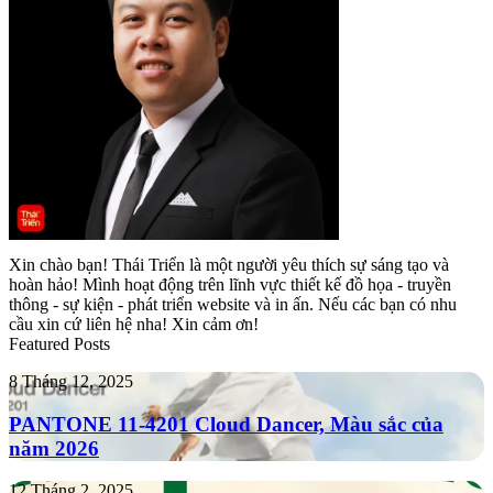
Xin chào bạn! Thái Triển là một người yêu thích sự sáng tạo và
hoàn hảo! Mình hoạt động trên lĩnh vực thiết kế đồ họa - truyền
thông - sự kiện - phát triển website và in ấn. Nếu các bạn có nhu
cầu xin cứ liên hệ nha! Xin cảm ơn!
Featured Posts
PANTONE
8 Tháng 12, 2025
11-
4201
PANTONE 11-4201 Cloud Dancer, Màu sắc của
Cloud
năm 2026
Dancer,
Màu
Tropicana
12 Tháng 2, 2025