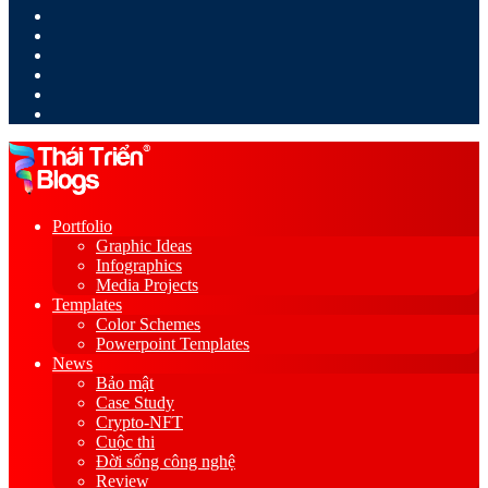
LinkedIn
YouTube
Google
Play
Sidebar
Switch
skin
Portfolio
Graphic Ideas
Infographics
Media Projects
Templates
Color Schemes
Powerpoint Templates
News
Bảo mật
Case Study
Crypto-NFT
Cuộc thi
Đời sống công nghệ
Review