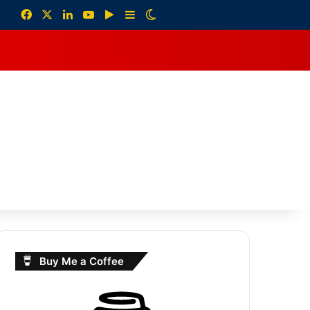
Facebook
X
LinkedIn
YouTube
Google Play
Sidebar
Switch skin
debar
Buy Me a Coffee