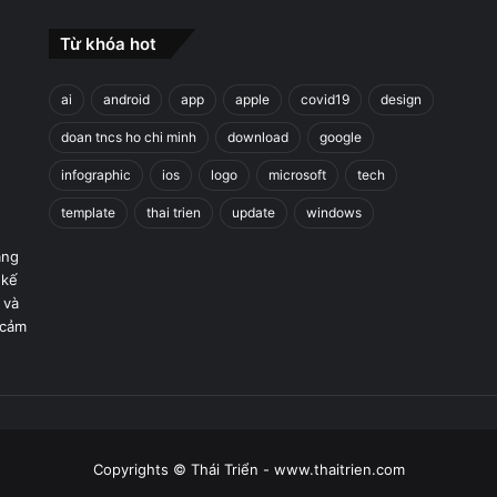
Từ khóa hot
ai
android
app
apple
covid19
design
doan tncs ho chi minh
download
google
infographic
ios
logo
microsoft
tech
template
thai trien
update
windows
áng
 kế
 và
 cảm
Copyrights © Thái Triển - www.thaitrien.com