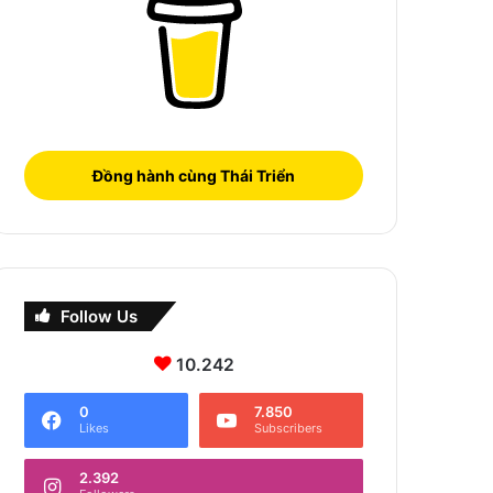
Đồng hành cùng Thái Triển
Follow Us
10.242
0
7.850
Likes
Subscribers
2.392