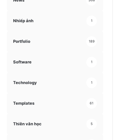
News
368
Nhiếp ảnh
1
Portfolio
189
Software
1
Technology
1
Templates
61
Thiên văn học
5