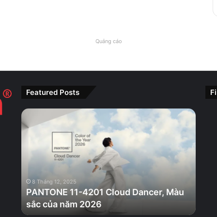
Quảng cáo
Featured Posts
F
PANTONE
11-
4201
Cloud
Dancer,
Màu
sắc
8 Tháng 12, 2025
của
PANTONE 11-4201 Cloud Dancer, Màu
năm
sắc của năm 2026
2026